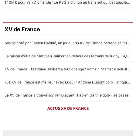
140M€ pour Yan Diomandé : Le PSG a dit non au transfert qui bat tous les records sur le mercato
XV de France
Mis de côté par Fabien Galthié, un joueur du XV de France partage sa frustration : «ils ne me l’ont pas dit tout de suite»
La raison d'être de Matthieu Jalibert en dehors des terrains de rugby : «Ça m'atteint autant que si tu touches à un membre de ma famille»
XV de France - Matthieu Jalibert a tout changé : Romain Ntamack doit-il s’inquiéter pour sa place à un an de la Coupe du monde ?
«Le XV de France est meilleur avec Lucu» : Antoine Dupont doit-il s’inquiéter pour sa place ?
Le XV de France a trouvé son remplaçant : Fabien Galthié doit-il se passer d'Antoine Dupont ?
ACTUS XV DE FRANCE