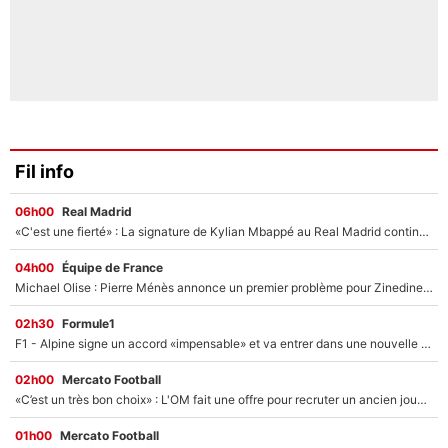
Fil info
06h00
Real Madrid
«C'est une fierté» : La signature de Kylian Mbappé au Real Madrid continue de régaler l'Espagne
04h00
Équipe de France
Michael Olise : Pierre Ménès annonce un premier problème pour Zinedine Zidane en équipe de France
02h30
Formule1
F1 - Alpine signe un accord «impensable» et va entrer dans une nouvelle dimension : Grande nouvelle pour Pierre Gasly !
02h00
Mercato Football
«C’est un très bon choix» : L'OM fait une offre pour recruter un ancien joueur du PSG... et c'est validé dans l'After Foot !
01h00
Mercato Football