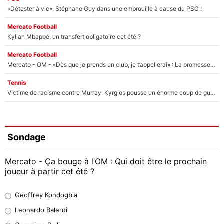
«Détester à vie», Stéphane Guy dans une embrouille à cause du PSG !
Mercato Football
Kylian Mbappé, un transfert obligatoire cet été ?
Mercato Football
Mercato - OM - «Dès que je prends un club, je t’appellerai» : La promesse de Marcelino au moment de claquer la porte
Tennis
Victime de racisme contre Murray, Kyrgios pousse un énorme coup de gueule !
Sondage
Mercato - Ça bouge à l’OM : Qui doit être le prochain
joueur à partir cet été ?
Geoffrey Kondogbia
Geoffrey Kondogbia
38%
Leonardo Balerdi
Leonardo Balerdi