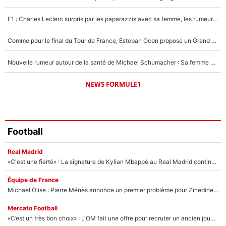
1547 personnes ont participé aux votes.
F1 : Charles Leclerc surpris par les paparazzis avec sa femme, les rumeurs étaient vraies !
Comme pour le final du Tour de France, Esteban Ocon propose un Grand Prix de Formule 1 à Paris : «Autour de l’Arc de Triomphe, ce serait génial» !
Nouvelle rumeur autour de la santé de Michael Schumacher : Sa femme Corinna sort du silence
NEWS FORMULE1
Football
Real Madrid
«C'est une fierté» : La signature de Kylian Mbappé au Real Madrid continue de régaler l'Espagne
Équipe de France
Michael Olise : Pierre Ménès annonce un premier problème pour Zinedine Zidane en équipe de France
Mercato Football
«C’est un très bon choix» : L'OM fait une offre pour recruter un ancien joueur du PSG... et c'est validé dans l'After Foot !