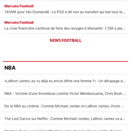
Mercato Football
140M€ pour Yan Diomandé : Le PSG a dit non au transfert qui bat tous les records sur le mercato
Mercato Football
La crise financière continue de faire des ravages à Marseille : L’OM a placé 12 joueurs sur le marché des transferts… et ça pourrait lui rapporter près de 100M€ !
NEWS FOOTBALL
NBA
«LeBron James, as-tu déjà eu envie d’être une femme ?» : Un dérapage de Donald Trump sur la superstar de la NBA refait surface
NBA - Victime d'une thrombose comme Victor Wembanyama, Chris Bosh prévient le Français des risques sur sa santé : «J’ai failli mourir sur le coup et j’ai été ramené à la vie»
De la NBA au cinéma : Comme Michael Jordan et LeBron James, Victor Wembanyama rêve d'une carrière d'acteur !
The Last Dance sur Netflix : Comme Michael Jordan, LeBron James va avoir le droit à sa série !