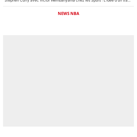
Stephen Curry avec Victor Wembanyama chez les Spurs : L'idée d'un trade historique est lancée en NBA !
NEWS NBA