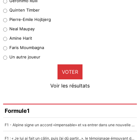
Geronimo Rulli
32%
Quinten Timber
Geronimo Rulli
Pierre-Emile Hojbjerg
5%
Neal Maupay
Quinten Timber
Amine Harit
1%
Faris Moumbagna
Pierre-Emile Hojbjerg
Un autre joueur
9%
VOTER
Neal Maupay
4%
Voir les résultats
Amine Harit
3%
Faris Moumbagna
Formule1
5%
F1 - Alpine signe un accord «impensable» et va entrer dans une nouvelle dimension : Grande nouvelle pour Pierre Gasly !
Un autre joueur
5%
F1 : « Je lui ai fait un câlin, puis j’ai dû partir...», le témoignage émouvant de Max Verstappen sur sa fille