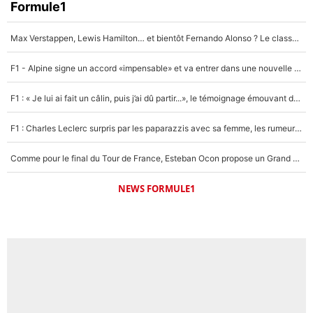
Formule1
Max Verstappen, Lewis Hamilton… et bientôt Fernando Alonso ? Le classement des pilotes les mieux payés en Formule 1 risque de changer !
F1 - Alpine signe un accord «impensable» et va entrer dans une nouvelle dimension : Grande nouvelle pour Pierre Gasly !
F1 : « Je lui ai fait un câlin, puis j’ai dû partir...», le témoignage émouvant de Max Verstappen sur sa fille
F1 : Charles Leclerc surpris par les paparazzis avec sa femme, les rumeurs étaient vraies !
Comme pour le final du Tour de France, Esteban Ocon propose un Grand Prix de Formule 1 à Paris : «Autour de l’Arc de Triomphe, ce serait génial» !
NEWS FORMULE1