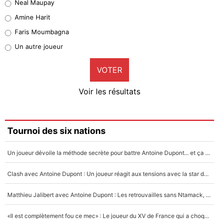
Neal Maupay
Quinten Timber
Amine Harit
1%
Faris Moumbagna
Pierre-Emile Hojbjerg
Un autre joueur
9%
VOTER
Neal Maupay
4%
Voir les résultats
Amine Harit
3%
Faris Moumbagna
Tournoi des six nations
4%
Un joueur dévoile la méthode secrète pour battre Antoine Dupont... et ça marche !
Un autre joueur
5%
Clash avec Antoine Dupont : Un joueur réagit aux tensions avec la star du XV de France !
1664 personnes ont participé aux votes.
Matthieu Jalibert avec Antoine Dupont : Les retrouvailles sans Ntamack, «il y a eu des discussions»
«Il est complètement fou ce mec» : Le joueur du XV de France qui a choqué Matthieu Jalibert !