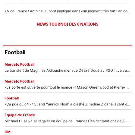
XV de France : Antoine Dupont impliqué dans «un moment très fort» en coulisses
NEWS TOURNOI DES 6 NATIONS
Football
Mercato Football
Le transfert de Maghnes Akliouche menace Désiré Doué au PSG : «Je valide à 200%»
Mercato Football
«La porte est ouverte pour tout le monde» : Mason Greenwood et Pierre-Emerick Aubameyang ont quitté l'OM, Amine Gouiri balance sur la suite du mercato et sur la réaction du vestiaire !
Football
«Ça pue du c*l» : Quand Yannick Noah a clashé Zinedine Zidane, avant de se faire recadrer par le nouveau sélectionneur de l'équipe de France !
Équipe de France
Michael Olise va se régaler en équipe de France : Ces déclarations de Zinedine Zidane qui prouvent qu'il va tout miser sur la star du Bayern Munich !
OM