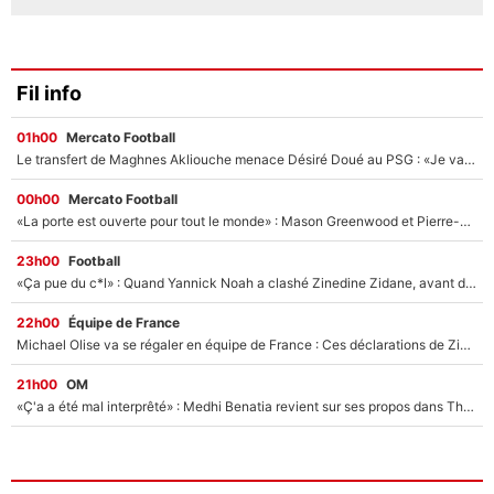
Fil info
01h00
Mercato Football
Le transfert de Maghnes Akliouche menace Désiré Doué au PSG : «Je valide à 200%»
00h00
Mercato Football
«La porte est ouverte pour tout le monde» : Mason Greenwood et Pierre-Emerick Aubameyang ont quitté l'OM, Amine Gouiri balance sur la suite du mercato et sur la réaction du vestiaire !
23h00
Football
«Ça pue du c*l» : Quand Yannick Noah a clashé Zinedine Zidane, avant de se faire recadrer par le nouveau sélectionneur de l'équipe de France !
22h00
Équipe de France
Michael Olise va se régaler en équipe de France : Ces déclarations de Zinedine Zidane qui prouvent qu'il va tout miser sur la star du Bayern Munich !
21h00
OM
«Ç'a a été mal interprêté» : Medhi Benatia revient sur ses propos dans The Bridge et précise ses conditions pour rejoindre le PSG !