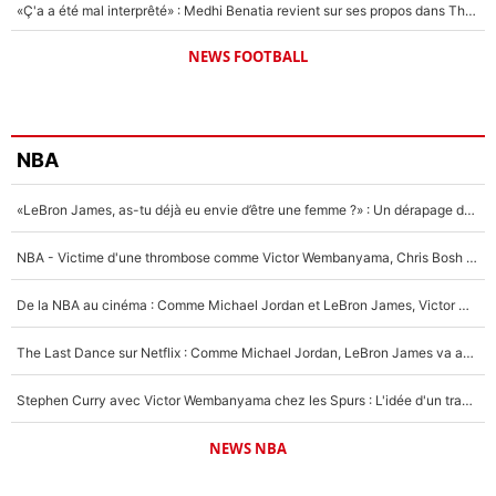
«Ç'a a été mal interprêté» : Medhi Benatia revient sur ses propos dans The Bridge et précise ses conditions pour rejoindre le PSG !
NEWS FOOTBALL
NBA
«LeBron James, as-tu déjà eu envie d’être une femme ?» : Un dérapage de Donald Trump sur la superstar de la NBA refait surface
NBA - Victime d'une thrombose comme Victor Wembanyama, Chris Bosh prévient le Français des risques sur sa santé : «J’ai failli mourir sur le coup et j’ai été ramené à la vie»
De la NBA au cinéma : Comme Michael Jordan et LeBron James, Victor Wembanyama rêve d'une carrière d'acteur !
The Last Dance sur Netflix : Comme Michael Jordan, LeBron James va avoir le droit à sa série !
Stephen Curry avec Victor Wembanyama chez les Spurs : L'idée d'un trade historique est lancée en NBA !
NEWS NBA