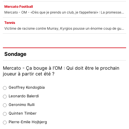
Mercato Football
Mercato - OM - «Dès que je prends un club, je t’appellerai» : La promesse de Marcelino au moment de claquer la porte
Tennis
Victime de racisme contre Murray, Kyrgios pousse un énorme coup de gueule !
Sondage
Mercato - Ça bouge à l’OM : Qui doit être le prochain
joueur à partir cet été ?
Geoffrey Kondogbia
Geoffrey Kondogbia
38%
Leonardo Balerdi
Leonardo Balerdi
Geronimo Rulli
32%
Quinten Timber
Geronimo Rulli
Pierre-Emile Hojbjerg
5%