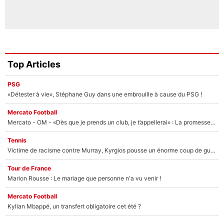
Top Articles
PSG
«Détester à vie», Stéphane Guy dans une embrouille à cause du PSG !
Mercato Football
Mercato - OM - «Dès que je prends un club, je t’appellerai» : La promesse de Marcelino au moment de claquer la porte
Tennis
Victime de racisme contre Murray, Kyrgios pousse un énorme coup de gueule !
Tour de France
Marion Rousse : Le mariage que personne n'a vu venir !
Mercato Football
Kylian Mbappé, un transfert obligatoire cet été ?