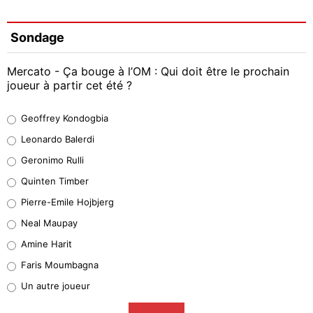
Sondage
Mercato - Ça bouge à l’OM : Qui doit être le prochain
joueur à partir cet été ?
Geoffrey Kondogbia
Geoffrey Kondogbia
38%
Leonardo Balerdi
Leonardo Balerdi
Geronimo Rulli
32%
Quinten Timber
Geronimo Rulli
Pierre-Emile Hojbjerg
5%
Neal Maupay
Quinten Timber
Amine Harit
1%
Faris Moumbagna
Pierre-Emile Hojbjerg
Un autre joueur
9%