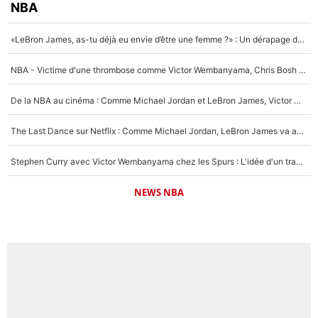
NBA
«LeBron James, as-tu déjà eu envie d’être une femme ?» : Un dérapage de Donald Trump sur la superstar de la NBA refait surface
NBA - Victime d'une thrombose comme Victor Wembanyama, Chris Bosh prévient le Français des risques sur sa santé : «J’ai failli mourir sur le coup et j’ai été ramené à la vie»
De la NBA au cinéma : Comme Michael Jordan et LeBron James, Victor Wembanyama rêve d'une carrière d'acteur !
The Last Dance sur Netflix : Comme Michael Jordan, LeBron James va avoir le droit à sa série !
Stephen Curry avec Victor Wembanyama chez les Spurs : L'idée d'un trade historique est lancée en NBA !
NEWS NBA