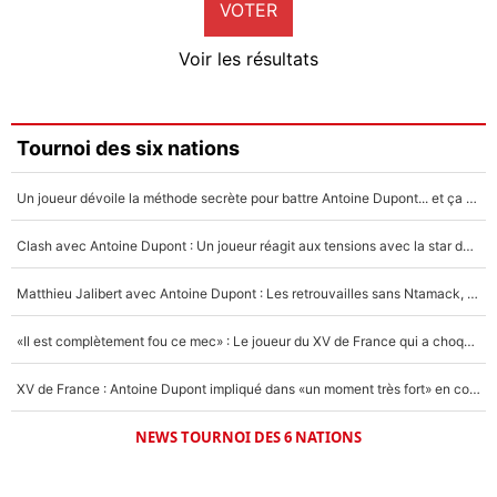
VOTER
Neal Maupay
4%
Voir les résultats
Amine Harit
3%
Faris Moumbagna
Tournoi des six nations
4%
Un joueur dévoile la méthode secrète pour battre Antoine Dupont... et ça marche !
Un autre joueur
5%
Clash avec Antoine Dupont : Un joueur réagit aux tensions avec la star du XV de France !
1672 personnes ont participé aux votes.
Matthieu Jalibert avec Antoine Dupont : Les retrouvailles sans Ntamack, «il y a eu des discussions»
«Il est complètement fou ce mec» : Le joueur du XV de France qui a choqué Matthieu Jalibert !
XV de France : Antoine Dupont impliqué dans «un moment très fort» en coulisses
NEWS TOURNOI DES 6 NATIONS