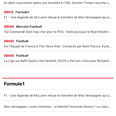
En plein cauchemar après son transfert à l'OM, Quinten Timber raconte ses doutes après sa signature à Marseille
09h15
Formule1
F1 - Une légende de McLaren refuse le transfert de Max Verstappen qui pourrait «faire des vagues» et plomber l'ambiance dans l'équipe
09h00
Mercato Football
Yan Diomandé était trop cher pour le PSG : Voilà pourquoi le Real Madrid a accepté de payer la somme record de 140M€ pour boucler son transfert !
08h00
Football
De l'équipe de France à The Voice Kids : Contacté par Matt Pokora, Kylian Mbappé a accepté de jouer un rôle inédit sur TF1 !
06h00
Football
La Liga sur beIN Sports c’est terminé, DAZN a fait son choix pour Benjamin Da Silva et Omar Da Fonseca !
Formule1
F1 - Une légende de McLaren refuse le transfert de Max Verstappen qui pourrait «faire des vagues» et plomber l'ambiance dans l'équipe
Max Verstappen, Lewis Hamilton… et bientôt Fernando Alonso ? Le classement des pilotes les mieux payés en Formule 1 risque de changer !