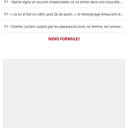
F1 - Alpine signe un accord «impensable» et va entrer dans une nouvelle dimension : Grande nouvelle pour Pierre Gasly !
F1 : « Je lui ai fait un câlin, puis j’ai dû partir...», le témoignage émouvant de Max Verstappen sur sa fille
F1 : Charles Leclerc surpris par les paparazzis avec sa femme, les rumeurs étaient vraies !
NEWS FORMULE1