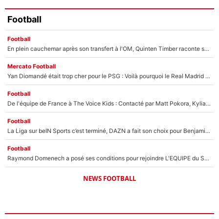
Football
Football
En plein cauchemar après son transfert à l'OM, Quinten Timber raconte ses doutes après sa signature à Marseille
Mercato Football
Yan Diomandé était trop cher pour le PSG : Voilà pourquoi le Real Madrid a accepté de payer la somme record de 140M€ pour boucler son transfert !
Football
De l'équipe de France à The Voice Kids : Contacté par Matt Pokora, Kylian Mbappé a accepté de jouer un rôle inédit sur TF1 !
Football
La Liga sur beIN Sports c’est terminé, DAZN a fait son choix pour Benjamin Da Silva et Omar Da Fonseca !
Football
Raymond Domenech a posé ses conditions pour rejoindre L'EQUIPE du Soir : Il refuse de faire l'émission avec un autre chroniqueur !
NEWS FOOTBALL