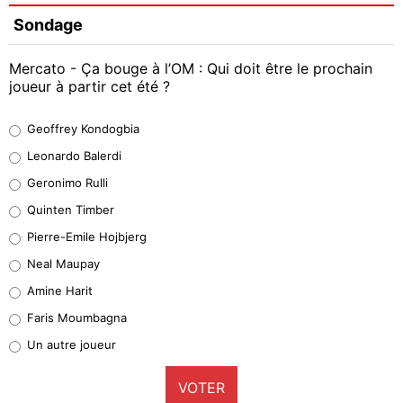
Sondage
Mercato - Ça bouge à l’OM : Qui doit être le prochain
joueur à partir cet été ?
Geoffrey Kondogbia
Geoffrey Kondogbia
38%
Leonardo Balerdi
Leonardo Balerdi
Geronimo Rulli
32%
Quinten Timber
Geronimo Rulli
Pierre-Emile Hojbjerg
5%
Neal Maupay
Quinten Timber
Amine Harit
1%
Faris Moumbagna
Pierre-Emile Hojbjerg
Un autre joueur
9%
VOTER
Neal Maupay