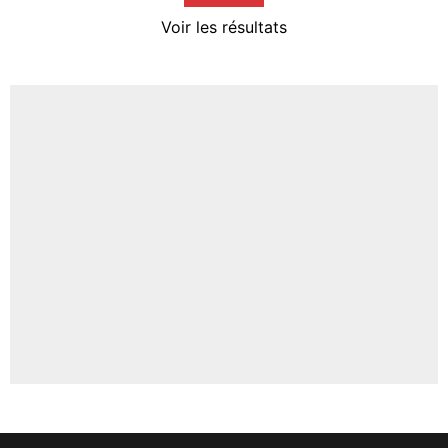
4%
Voir les résultats
Amine Harit
3%
Faris Moumbagna
4%
Un autre joueur
5%
1656 personnes ont participé aux votes.