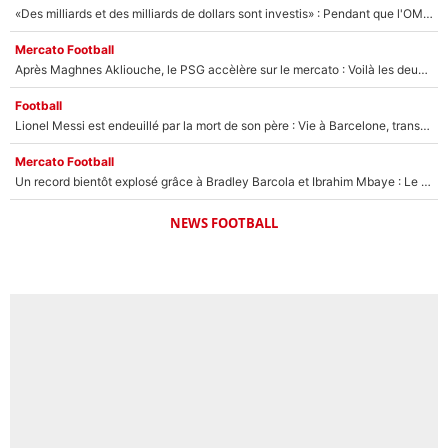
«Des milliards et des milliards de dollars sont investis» : Pendant que l'OM est en pleine crise financière, Frank McCourt lance un nouveau projet à 260M€ !
Mercato Football
Après Maghnes Akliouche, le PSG accèlère sur le mercato : Voilà les deux nouvelles recrues qui vont signer la semaine prochaine ?
Football
Lionel Messi est endeuillé par la mort de son père : Vie à Barcelone, transfert au PSG... voilà comment Jorge Messi a joué un rôle essentiel dans sa carrière !
Mercato Football
Un record bientôt explosé grâce à Bradley Barcola et Ibrahim Mbaye : Le PSG sur le point de réaliser un mercato historique ?
NEWS FOOTBALL