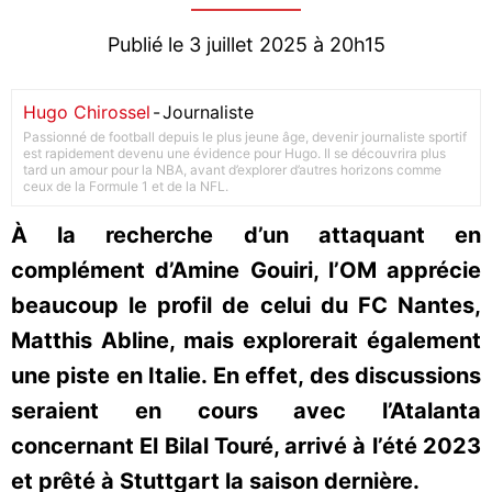
Publié le 3 juillet 2025 à 20h15
Hugo Chirossel
-
Journaliste
Passionné de football depuis le plus jeune âge, devenir journaliste sportif
est rapidement devenu une évidence pour Hugo. Il se découvrira plus
tard un amour pour la NBA, avant d’explorer d’autres horizons comme
ceux de la Formule 1 et de la NFL.
À la recherche d’un attaquant en
complément d’Amine Gouiri, l’OM apprécie
beaucoup le profil de celui du FC Nantes,
Matthis Abline, mais explorerait également
une piste en Italie. En effet, des discussions
seraient en cours avec l’Atalanta
concernant El Bilal Touré, arrivé à l’été 2023
et prêté à Stuttgart la saison dernière.