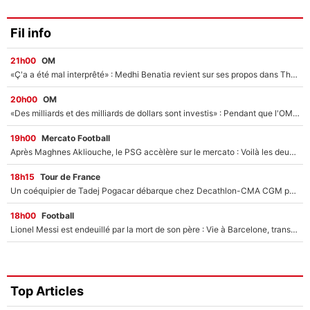
Fil info
21h00
OM
«Ç'a a été mal interprêté» : Medhi Benatia revient sur ses propos dans The Bridge et précise ses conditions pour rejoindre le PSG !
20h00
OM
«Des milliards et des milliards de dollars sont investis» : Pendant que l'OM est en pleine crise financière, Frank McCourt lance un nouveau projet à 260M€ !
19h00
Mercato Football
Après Maghnes Akliouche, le PSG accèlère sur le mercato : Voilà les deux nouvelles recrues qui vont signer la semaine prochaine ?
18h15
Tour de France
Un coéquipier de Tadej Pogacar débarque chez Decathlon-CMA CGM pour épauler Paul Seixas : «Mes meilleures années sont à venir»
18h00
Football
Lionel Messi est endeuillé par la mort de son père : Vie à Barcelone, transfert au PSG... voilà comment Jorge Messi a joué un rôle essentiel dans sa carrière !
Top Articles