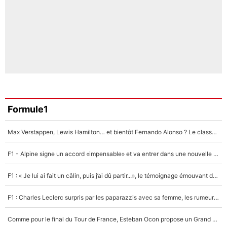
Formule1
Max Verstappen, Lewis Hamilton… et bientôt Fernando Alonso ? Le classement des pilotes les mieux payés en Formule 1 risque de changer !
F1 - Alpine signe un accord «impensable» et va entrer dans une nouvelle dimension : Grande nouvelle pour Pierre Gasly !
F1 : « Je lui ai fait un câlin, puis j’ai dû partir...», le témoignage émouvant de Max Verstappen sur sa fille
F1 : Charles Leclerc surpris par les paparazzis avec sa femme, les rumeurs étaient vraies !
Comme pour le final du Tour de France, Esteban Ocon propose un Grand Prix de Formule 1 à Paris : «Autour de l’Arc de Triomphe, ce serait génial» !