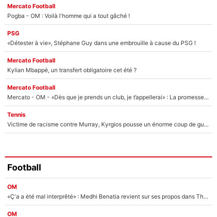
Mercato Football
Pogba - OM : Voilà l'homme qui a tout gâché !
PSG
«Détester à vie», Stéphane Guy dans une embrouille à cause du PSG !
Mercato Football
Kylian Mbappé, un transfert obligatoire cet été ?
Mercato Football
Mercato - OM - «Dès que je prends un club, je t’appellerai» : La promesse de Marcelino au moment de claquer la porte
Tennis
Victime de racisme contre Murray, Kyrgios pousse un énorme coup de gueule !
Football
OM
«Ç'a a été mal interprêté» : Medhi Benatia revient sur ses propos dans The Bridge et précise ses conditions pour rejoindre le PSG !
OM