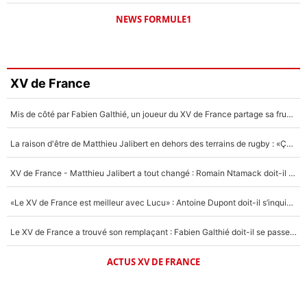
NEWS FORMULE1
XV de France
Mis de côté par Fabien Galthié, un joueur du XV de France partage sa frustration : «ils ne me l’ont pas dit tout de suite»
La raison d'être de Matthieu Jalibert en dehors des terrains de rugby : «Ça m'atteint autant que si tu touches à un membre de ma famille»
XV de France - Matthieu Jalibert a tout changé : Romain Ntamack doit-il s’inquiéter pour sa place à un an de la Coupe du monde ?
«Le XV de France est meilleur avec Lucu» : Antoine Dupont doit-il s’inquiéter pour sa place ?
Le XV de France a trouvé son remplaçant : Fabien Galthié doit-il se passer d'Antoine Dupont ?
ACTUS XV DE FRANCE