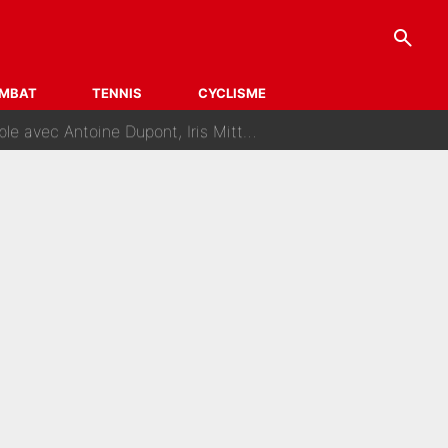
search
 Omar Da Fonseca !
émission avec un autre chroniqueur !
MBAT
TENNIS
CYCLISME
naere s'inquiète déjà pour ses futurs enfants !
suite du mercato et sur la réaction du vestiaire !