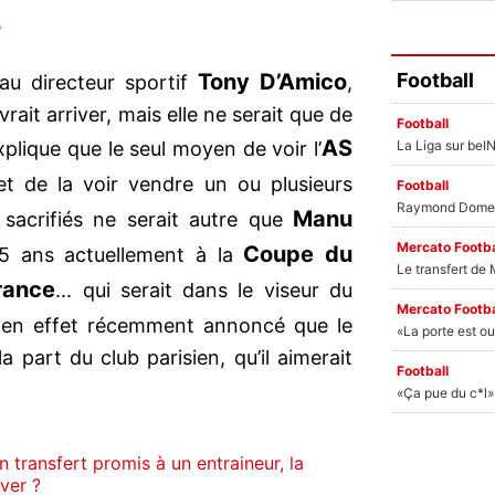
?
Football
Tony D’Amico
au directeur sportif
,
vrait arriver, mais elle ne serait que de
Football
AS
xplique que le seul moyen de voir l’
t de la voir vendre un ou plusieurs
Football
Manu
s sacrifiés ne serait autre que
Mercato Footba
Coupe du
25 ans actuellement à la
rance
... qui serait dans le viseur du
Mercato Footba
en effet récemment annoncé que le
a part du club parisien, qu’il aimerait
Football
ransfert promis à un entraineur, la
iver ?