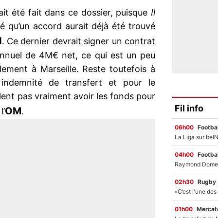
it été fait dans ce dossier, puisque
Il
 qu’un accord aurait déjà été trouvé
d
. Ce dernier devrait signer un contrat
annuel de 4M€ net, ce qui est un peu
lement à Marseille. Reste toutefois à
indemnité de transfert et pour le
nt pas vraiment avoir les fonds pour
Fil info
OM
l’
.
06h00
Footbal
04h00
Footbal
02h30
Rugby
01h00
Mercato