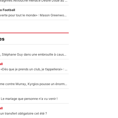
Le transfert de Maghnes Akliouche menace Désiré Doué au PSG : «Je valide à 200%»
o Football
«La porte est ouverte pour tout le monde» : Mason Greenwood et Pierre-Emerick Aubameyang ont quitté l'OM, Amine Gouiri balance sur la suite du mercato et sur la réaction du vestiaire !
es
«Détester à vie», Stéphane Guy dans une embrouille à cause du PSG !
ll
Mercato - OM - «Dès que je prends un club, je t’appellerai» : La promesse de Marcelino au moment de claquer la porte
Victime de racisme contre Murray, Kyrgios pousse un énorme coup de gueule !
 Le mariage que personne n'a vu venir !
ll
n transfert obligatoire cet été ?