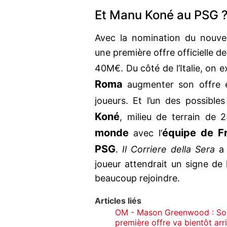
Et Manu Koné au PSG 
Avec la nomination du nouve
une première offre officielle de
40M€. Du côté de l’Italie, on e
Roma
augmenter son offre e
joueurs. Et l’un des possible
Koné
, milieu de terrain de 
monde
équipe de F
avec l’
PSG
.
Il Corriere della Sera
a 
joueur attendrait un signe de l
beaucoup rejoindre.
Articles liés
OM - Mason Greenwood : Son t
première offre va bientôt arr