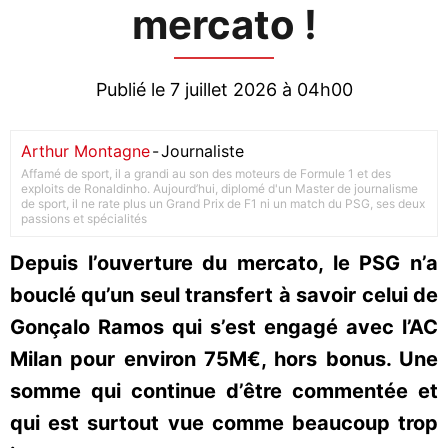
mercato !
Publié le 7 juillet 2026 à 04h00
Arthur Montagne
-
Journaliste
Affamé de sport, il a grandi au son des moteurs de Formule 1 et des
exploits de Ronaldinho. Aujourd’hui, diplomé d'un Master de journalisme
de sport, il ne rate plus un Grand Prix de F1 ni un match du PSG, ses deux
passions et spécialités
Depuis l’ouverture du mercato, le PSG n’a
bouclé qu’un seul transfert à savoir celui de
Gonçalo Ramos qui s’est engagé avec l’AC
Milan pour environ 75M€, hors bonus. Une
somme qui continue d’être commentée et
qui est surtout vue comme beaucoup trop