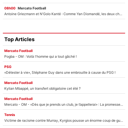
08h00
Mercato Football
Antoine Griezmann et N'Golo Kanté : Comme Yan Diomandé, les deux champions du monde ont refusé de signer au PSG !
Top Articles
Mercato Football
Pogba - OM : Voilà l'homme qui a tout gâché !
PSG
«Détester à vie», Stéphane Guy dans une embrouille à cause du PSG !
Mercato Football
Kylian Mbappé, un transfert obligatoire cet été ?
Mercato Football
Mercato - OM - «Dès que je prends un club, je t’appellerai» : La promesse de Marcelino au moment de claquer la porte
Tennis
Victime de racisme contre Murray, Kyrgios pousse un énorme coup de gueule !