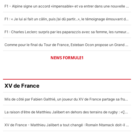
F1 - Alpine signe un accord «impensable» et va entrer dans une nouvelle dimension : Grande nouvelle pour Pierre Gasly !
F1 : « Je lui ai fait un câlin, puis j’ai dû partir...», le témoignage émouvant de Max Verstappen sur sa fille
F1 : Charles Leclerc surpris par les paparazzis avec sa femme, les rumeurs étaient vraies !
Comme pour le final du Tour de France, Esteban Ocon propose un Grand Prix de Formule 1 à Paris : «Autour de l’Arc de Triomphe, ce serait génial» !
NEWS FORMULE1
XV de France
Mis de côté par Fabien Galthié, un joueur du XV de France partage sa frustration : «ils ne me l’ont pas dit tout de suite»
La raison d'être de Matthieu Jalibert en dehors des terrains de rugby : «Ça m'atteint autant que si tu touches à un membre de ma famille»
XV de France - Matthieu Jalibert a tout changé : Romain Ntamack doit-il s’inquiéter pour sa place à un an de la Coupe du monde ?