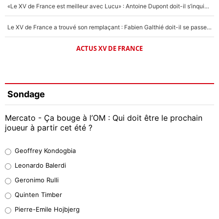
«Le XV de France est meilleur avec Lucu» : Antoine Dupont doit-il s’inquiéter pour sa place ?
Le XV de France a trouvé son remplaçant : Fabien Galthié doit-il se passer d'Antoine Dupont ?
ACTUS XV DE FRANCE
Sondage
Mercato - Ça bouge à l’OM : Qui doit être le prochain
joueur à partir cet été ?
Geoffrey Kondogbia
Geoffrey Kondogbia
38%
Leonardo Balerdi
Leonardo Balerdi
Geronimo Rulli
32%
Quinten Timber
Geronimo Rulli
Pierre-Emile Hojbjerg
5%