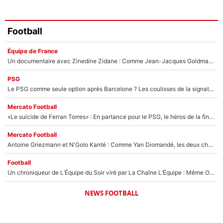
Football
Équipe de France
Un documentaire avec Zinedine Zidane : Comme Jean-Jacques Goldman et Mylène Farmer, le nouveau sélectionneur de l'équipe de France a recalé une journaliste très connue
PSG
Le PSG comme seule option après Barcelone ? Les coulisses de la signature historique de Lionel Messi sont révélées au grand jour !
Mercato Football
«Le suicide de Ferran Torres» : En partance pour le PSG, le héros de la finale de la Coupe du monde s'attire les foudres de la presse espagnole !
Mercato Football
Antoine Griezmann et N'Golo Kanté : Comme Yan Diomandé, les deux champions du monde ont refusé de signer au PSG !
Football
Un chroniqueur de L’Équipe du Soir viré par La Chaîne L’Équipe : Même Olivier Ménard n’avait pas pu empêcher son départ, «je l’ai appris sur Twitter, je l’ai vécu assez mal»
NEWS FOOTBALL