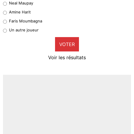
Neal Maupay
Quinten Timber
Amine Harit
1%
Faris Moumbagna
Pierre-Emile Hojbjerg
Un autre joueur
9%
VOTER
Neal Maupay
4%
Voir les résultats
Amine Harit
3%
Faris Moumbagna
4%
Un autre joueur
5%
1631 personnes ont participé aux votes.