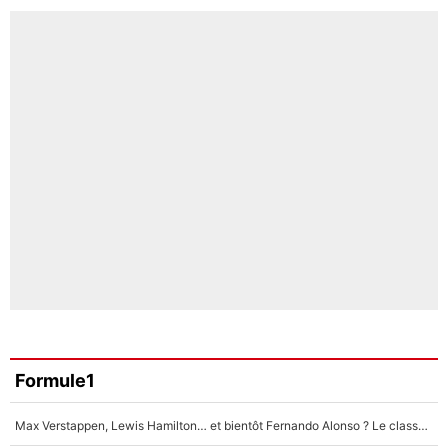
Formule1
Max Verstappen, Lewis Hamilton… et bientôt Fernando Alonso ? Le classement des pilotes les mieux payés en Formule 1 risque de changer !