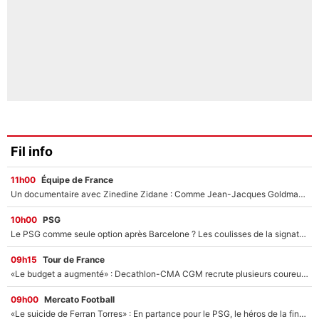
Fil info
11h00
Équipe de France
Un documentaire avec Zinedine Zidane : Comme Jean-Jacques Goldman et Mylène Farmer, le nouveau sélectionneur de l'équipe de France a recalé une journaliste très connue
10h00
PSG
Le PSG comme seule option après Barcelone ? Les coulisses de la signature historique de Lionel Messi sont révélées au grand jour !
09h15
Tour de France
«Le budget a augmenté» : Decathlon-CMA CGM recrute plusieurs coureurs pour offrir à Paul Seixas une équipe pour gagner le Tour de France 2027
09h00
Mercato Football
«Le suicide de Ferran Torres» : En partance pour le PSG, le héros de la finale de la Coupe du monde s'attire les foudres de la presse espagnole !