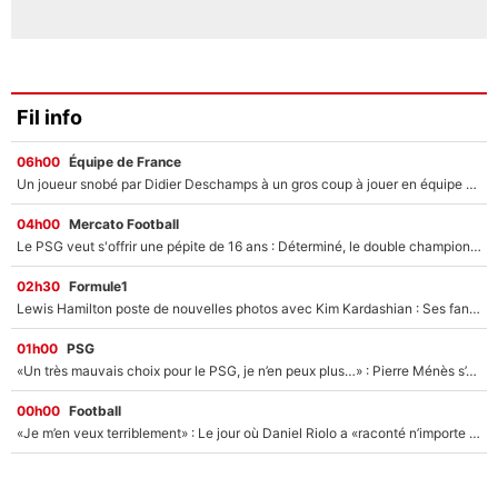
Fil info
06h00
Équipe de France
Un joueur snobé par Didier Deschamps à un gros coup à jouer en équipe de France : Zinedine Zidane a trouvé son numéro 9 ?
04h00
Mercato Football
Le PSG veut s'offrir une pépite de 16 ans : Déterminé, le double champion d'Europe en titre est prêt à lâcher 40M€ pour celui que l'on compare déjà à Vinicius Jr !
02h30
Formule1
Lewis Hamilton poste de nouvelles photos avec Kim Kardashian : Ses fans le voient déjà redevenir champion du monde de F1 grâce à elle !
01h00
PSG
«Un très mauvais choix pour le PSG, je n’en peux plus…» : Pierre Ménès s’est complètement trompé avec Luis Enrique et ces déclarations le prouvent !
00h00
Football
«Je m’en veux terriblement» : Le jour où Daniel Riolo a «raconté n’importe quoi» dans l'After Foot !