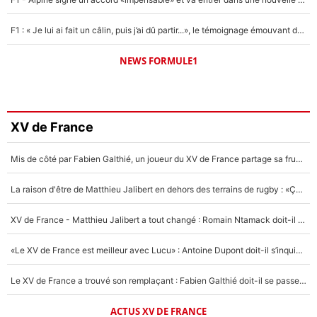
F1 : « Je lui ai fait un câlin, puis j’ai dû partir...», le témoignage émouvant de Max Verstappen sur sa fille
NEWS FORMULE1
XV de France
Mis de côté par Fabien Galthié, un joueur du XV de France partage sa frustration : «ils ne me l’ont pas dit tout de suite»
La raison d'être de Matthieu Jalibert en dehors des terrains de rugby : «Ça m'atteint autant que si tu touches à un membre de ma famille»
XV de France - Matthieu Jalibert a tout changé : Romain Ntamack doit-il s’inquiéter pour sa place à un an de la Coupe du monde ?
«Le XV de France est meilleur avec Lucu» : Antoine Dupont doit-il s’inquiéter pour sa place ?
Le XV de France a trouvé son remplaçant : Fabien Galthié doit-il se passer d'Antoine Dupont ?
ACTUS XV DE FRANCE