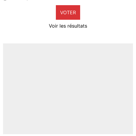
9%
VOTER
Neal Maupay
4%
Voir les résultats
Amine Harit
3%
Faris Moumbagna
4%
Un autre joueur
5%
1711 personnes ont participé aux votes.