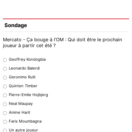
Sondage
Mercato - Ça bouge à l’OM : Qui doit être le prochain
joueur à partir cet été ?
Geoffrey Kondogbia
Geoffrey Kondogbia
38%
Leonardo Balerdi
Leonardo Balerdi
Geronimo Rulli
32%
Quinten Timber
Geronimo Rulli
Pierre-Emile Hojbjerg
5%
Neal Maupay
Quinten Timber
Amine Harit
1%
Faris Moumbagna
Pierre-Emile Hojbjerg
Un autre joueur