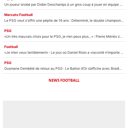
Un joueur snobé par Didier Deschamps à un gros coup à jouer en équipe de France : Zinedine Zidane a trouvé son numéro 9 ?
Mercato Football
Le PSG veut s'offrir une pépite de 16 ans : Déterminé, le double champion d'Europe en titre est prêt à lâcher 40M€ pour celui que l'on compare déjà à Vinicius Jr !
PSG
«Un très mauvais choix pour le PSG, je n’en peux plus…» : Pierre Ménès s’est complètement trompé avec Luis Enrique et ces déclarations le prouvent !
Football
«Je m’en veux terriblement» : Le jour où Daniel Riolo a «raconté n’importe quoi» dans l'After Foot !
PSG
Ousmane Dembélé de retour au PSG : Le Ballon d’Or s’affiche avec Bradley Barcola en plein cœur du feuilleton sur son départ !
NEWS FOOTBALL