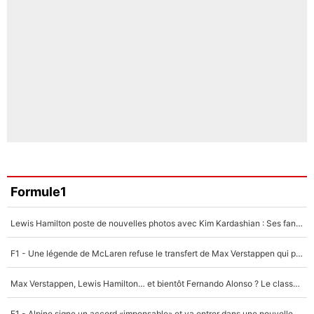
Formule1
Lewis Hamilton poste de nouvelles photos avec Kim Kardashian : Ses fans le voient déjà redevenir champion du monde de F1 grâce à elle !
F1 - Une légende de McLaren refuse le transfert de Max Verstappen qui pourrait «faire des vagues» et plomber l'ambiance dans l'équipe
Max Verstappen, Lewis Hamilton… et bientôt Fernando Alonso ? Le classement des pilotes les mieux payés en Formule 1 risque de changer !
F1 - Alpine signe un accord «impensable» et va entrer dans une nouvelle dimension : Grande nouvelle pour Pierre Gasly !