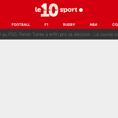
 Rodri va trahir le Real Madrid : Le Ballon d'Or a choisi de 
r-Diomandé, la logique derrière la concordance des temps
FOOTBALL
F1
RUGBY
NBA
CO
 au PSG, Ferran Torres a enfin pris sa décision : La course co
craquer Didier Deschamps en équipe de France : «Je m’en suis voulu», l’anc
e de Michael Olise : L’annonce du Bayern Munich sur son enf