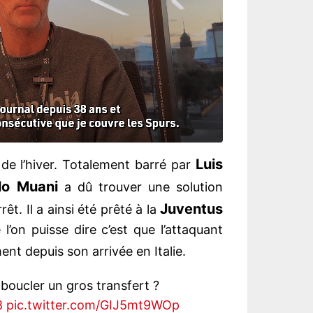
Luis
s de l’hiver. Totalement barré par
lo Muani
a dû trouver une solution
Juventus
rêt. Il a ainsi été prêté à la
l’on puisse dire c’est que l’attaquant
ent depuis son arrivée en Italie.
oucler un gros transfert ?
8
pic.twitter.com/GIJ5mt9WOp