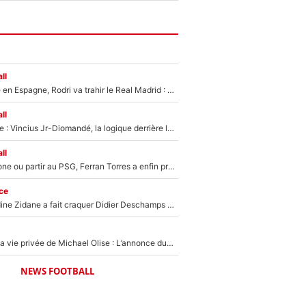
ll
Coup de théâtre en Espagne, Rodri va trahir le Real Madrid : Le Ballon d'Or a choisi de signer au FC Barcelone !
ll
Mercato Analyse : Vincius Jr-Diomandé, la logique derrière la concordance des temps
ll
Rester à Barcelone ou partir au PSG, Ferran Torres a enfin pris sa décision : La course contre la montre est lancée !
ce
Le jour où Zinedine Zidane a fait craquer Didier Deschamps en équipe de France : «Je m’en suis voulu», l’ancien sélectionneur a regretté son geste !
Scandale dans la vie privée de Michael Olise : L’annonce du Bayern Munich sur son enfant caché
NEWS FOOTBALL