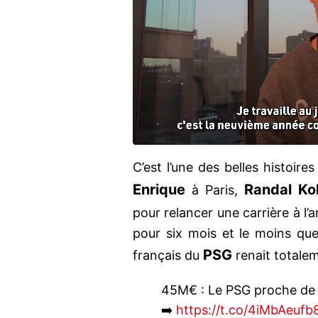
C’est l’une des belles histoire
Enrique
Randal Ko
à Paris,
pour relancer une carrière à l’ar
pour six mois et le moins que 
PSG
français du
renait totalem
45M€ : Le PSG proche de b
➡️
https://t.co/4iMbAeufb