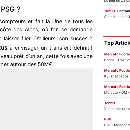
 PSG ?
16h00
Footbal
 compteurs et fait la Une de tous les
e côté des Alpes, où l’on se demande
 laisser filer. D’ailleurs, son succès à
Top Articl
tus
à envisager un transfert définitif
Mercato Footba
eau prêt d’un an, cette fois avec une
Pogba - OM : Vo
urner autour des 50M€.
Mercato Footba
Kylian Mbappé, u
Mercato Footba
Tennis
PSG
PSG : Mbappé ac