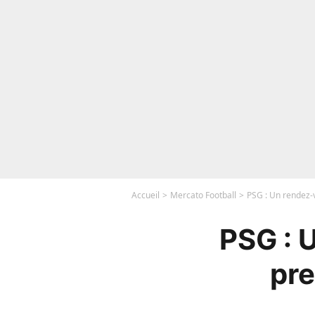
Accueil
Mercato Football
PSG : Un rendez-v
PSG : 
pre