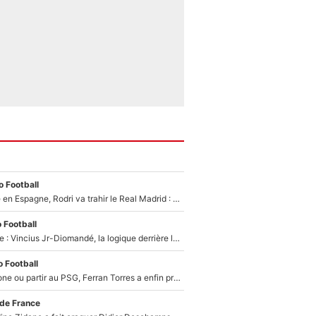
 Football
Coup de théâtre en Espagne, Rodri va trahir le Real Madrid : Le Ballon d'Or a choisi de signer au FC Barcelone !
 Football
Mercato Analyse : Vincius Jr-Diomandé, la logique derrière la concordance des temps
 Football
Rester à Barcelone ou partir au PSG, Ferran Torres a enfin pris sa décision : La course contre la montre est lancée !
 de France