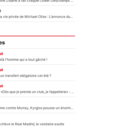
Le jour où Zinedine Zidane a fait craquer Didier Deschamps en équipe de France : «Je m’en suis voulu», l’ancien sélectionneur a regretté son geste !
l
Scandale dans la vie privée de Michael Olise : L’annonce du Bayern Munich sur son enfant caché
es
ll
ilà l'homme qui a tout gâché !
ll
n transfert obligatoire cet été ?
ll
Mercato - OM - «Dès que je prends un club, je t’appellerai» : La promesse de Marcelino au moment de claquer la porte
Victime de racisme contre Murray, Kyrgios pousse un énorme coup de gueule !
hève le Real Madrid, le vestiaire exulte