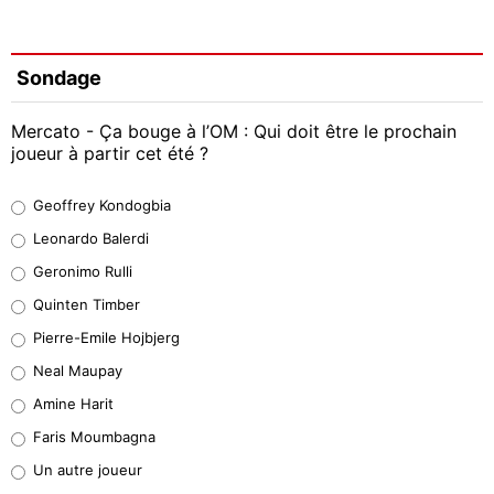
Sondage
Mercato - Ça bouge à l’OM : Qui doit être le prochain
joueur à partir cet été ?
Geoffrey Kondogbia
Geoffrey Kondogbia
38%
Leonardo Balerdi
Leonardo Balerdi
Geronimo Rulli
32%
Quinten Timber
Geronimo Rulli
Pierre-Emile Hojbjerg
5%
Neal Maupay
Quinten Timber
Amine Harit
1%
Faris Moumbagna
Pierre-Emile Hojbjerg
Un autre joueur
9%