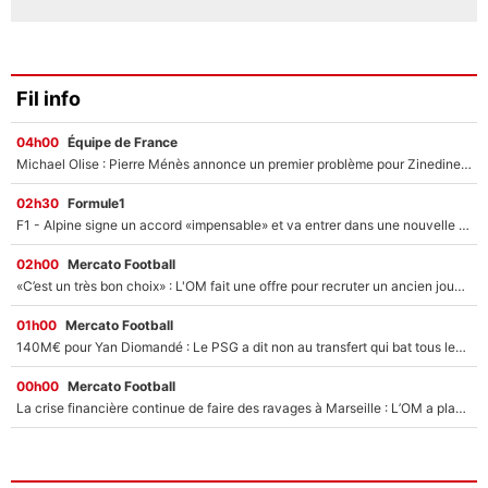
Fil info
04h00
Équipe de France
Michael Olise : Pierre Ménès annonce un premier problème pour Zinedine Zidane en équipe de France
02h30
Formule1
F1 - Alpine signe un accord «impensable» et va entrer dans une nouvelle dimension : Grande nouvelle pour Pierre Gasly !
02h00
Mercato Football
«C’est un très bon choix» : L'OM fait une offre pour recruter un ancien joueur du PSG... et c'est validé dans l'After Foot !
01h00
Mercato Football
140M€ pour Yan Diomandé : Le PSG a dit non au transfert qui bat tous les records sur le mercato
00h00
Mercato Football
La crise financière continue de faire des ravages à Marseille : L’OM a placé 12 joueurs sur le marché des transferts… et ça pourrait lui rapporter près de 100M€ !