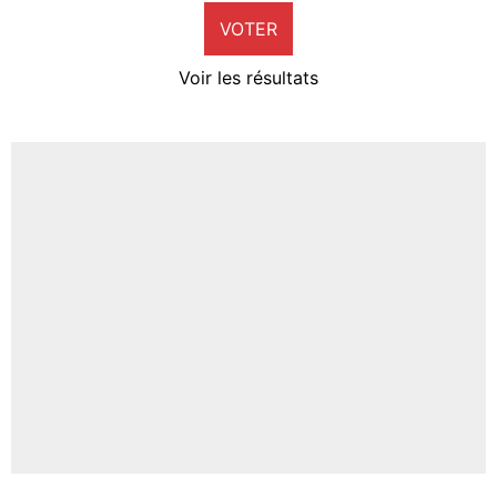
VOTER
Neal Maupay
4%
Voir les résultats
Amine Harit
3%
Faris Moumbagna
5%
Un autre joueur
5%
1543 personnes ont participé aux votes.