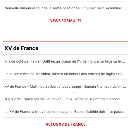
Nouvelle rumeur autour de la santé de Michael Schumacher : Sa femme Corinna sort du silence
NEWS FORMULE1
XV de France
Mis de côté par Fabien Galthié, un joueur du XV de France partage sa frustration : «ils ne me l’ont pas dit tout de suite»
La raison d'être de Matthieu Jalibert en dehors des terrains de rugby : «Ça m'atteint autant que si tu touches à un membre de ma famille»
XV de France - Matthieu Jalibert a tout changé : Romain Ntamack doit-il s’inquiéter pour sa place à un an de la Coupe du monde ?
«Le XV de France est meilleur avec Lucu» : Antoine Dupont doit-il s’inquiéter pour sa place ?
Le XV de France a trouvé son remplaçant : Fabien Galthié doit-il se passer d'Antoine Dupont ?
ACTUS XV DE FRANCE