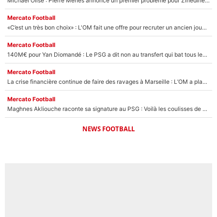
Michael Olise : Pierre Ménès annonce un premier problème pour Zinedine Zidane en équipe de France
Mercato Football
«C’est un très bon choix» : L'OM fait une offre pour recruter un ancien joueur du PSG... et c'est validé dans l'After Foot !
Mercato Football
140M€ pour Yan Diomandé : Le PSG a dit non au transfert qui bat tous les records sur le mercato
Mercato Football
La crise financière continue de faire des ravages à Marseille : L’OM a placé 12 joueurs sur le marché des transferts… et ça pourrait lui rapporter près de 100M€ !
Mercato Football
Maghnes Akliouche raconte sa signature au PSG : Voilà les coulisses de son transfert de rêve à 50M€
NEWS FOOTBALL