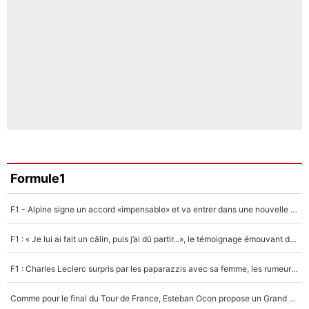
Formule1
F1 - Alpine signe un accord «impensable» et va entrer dans une nouvelle dimension : Grande nouvelle pour Pierre Gasly !
F1 : « Je lui ai fait un câlin, puis j’ai dû partir...», le témoignage émouvant de Max Verstappen sur sa fille
F1 : Charles Leclerc surpris par les paparazzis avec sa femme, les rumeurs étaient vraies !
Comme pour le final du Tour de France, Esteban Ocon propose un Grand Prix de Formule 1 à Paris : «Autour de l’Arc de Triomphe, ce serait génial» !