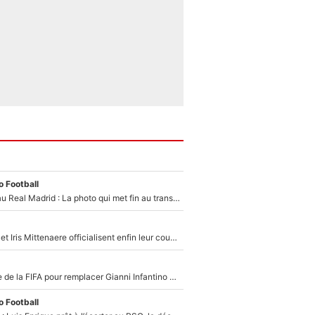
 Football
Yan Diomandé au Real Madrid : La photo qui met fin au transfert de l’été !
Antoine Dupont et Iris Mittenaere officialisent enfin leur couple : La photo qui enflamme les réseaux sociaux
Du PSG à la tête de la FIFA pour remplacer Gianni Infantino ? «Il serait un mauvais président», le patron de la Liga s'attaque à Nasser Al-Khelaïfi !
 Football