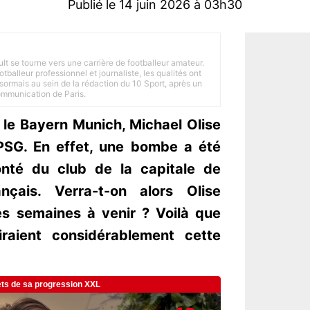
Publié le 14 juin 2026 à 03h30
ult se tourne vers une carrière de footballeur amateur.
balleur professionnel et journaliste, les qualités ont
ésormais au sein de la rédaction du 10 Sport, après un
Communication de Paris.
 le Bayern Munich, Michael Olise
 PSG. En effet, une bombe a été
onté du club de la capitale de
français. Verra-t-on alors Olise
es semaines à venir ? Voilà que
diraient considérablement cette