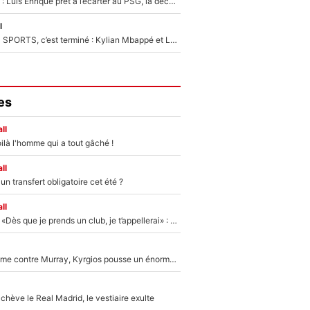
Bradley Barcola : Luis Enrique prêt à l’écarter au PSG, la décision qui va accélérer son transfert à Liverpool ?
l
La Liga sur beIN SPORTS, c’est terminé : Kylian Mbappé et Lamine Yamal changent de chaîne, «le moment était venu d'ouvrir un nouveau chapitre»
es
ll
ilà l'homme qui a tout gâché !
ll
n transfert obligatoire cet été ?
ll
Mercato - OM - «Dès que je prends un club, je t’appellerai» : La promesse de Marcelino au moment de claquer la porte
Victime de racisme contre Murray, Kyrgios pousse un énorme coup de gueule !
hève le Real Madrid, le vestiaire exulte