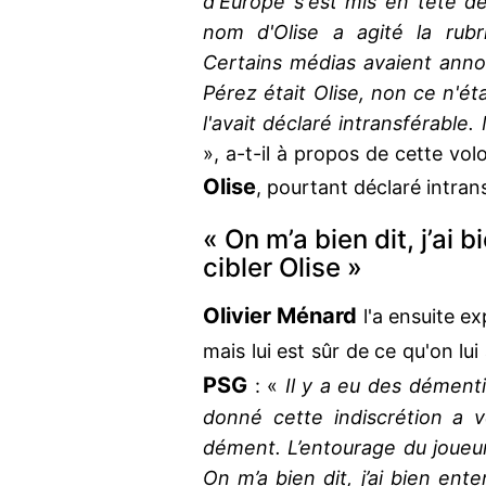
d'Europe s'est mis en tête de
nom d'Olise a agité la rubr
Certains médias avaient annon
Pérez était Olise, non ce n'éta
l'avait déclaré intransférable.
», a-t-il à propos de cette vol
Olise
, pourtant déclaré intran
« On m’a bien dit, j’ai 
cibler Olise »
Olivier Ménard
l'a ensuite ex
mais lui est sûr de ce qu'on lu
PSG
: «
Il y a eu des démentis
donné cette indiscrétion a vé
dément. L’entourage du joueur
On m’a bien dit, j’ai bien ente