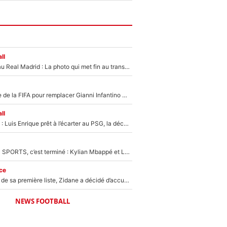
ll
Yan Diomandé au Real Madrid : La photo qui met fin au transfert de l’été !
Du PSG à la tête de la FIFA pour remplacer Gianni Infantino ? «Il serait un mauvais président», le patron de la Liga s'attaque à Nasser Al-Khelaïfi !
ll
Bradley Barcola : Luis Enrique prêt à l’écarter au PSG, la décision qui va accélérer son transfert à Liverpool ?
La Liga sur beIN SPORTS, c’est terminé : Kylian Mbappé et Lamine Yamal changent de chaîne, «le moment était venu d'ouvrir un nouveau chapitre»
ce
Avant l’annonce de sa première liste, Zidane a décidé d’accueillir une nouvelle tête en équipe de France
NEWS FOOTBALL