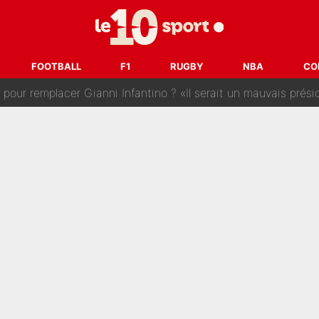
 : La photo qui met fin au transfert de l’été !
naere officialisent enfin leur couple : La photo qui enflamme 
FOOTBALL
F1
RUGBY
NBA
CO
emplacer Gianni Infantino ? «Il serait un mauvais président», le patron de
ue prêt à l’écarter au PSG, la décision qui va accélérer son tr
erminé : Kylian Mbappé et Lamine Yamal changent de chaîne, «le moment é