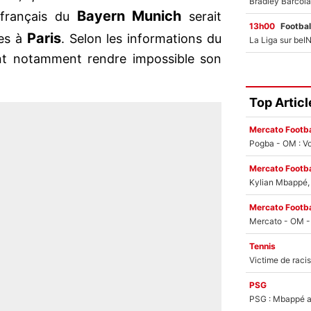
Bayern Munich
r français du
serait
13h00
Footbal
Paris
ses à
. Selon les informations du
ient notamment rendre impossible son
Top Articl
Mercato Footba
Pogba - OM : Vo
Mercato Footba
Kylian Mbappé, u
Mercato Footba
Tennis
PSG
PSG : Mbappé ac