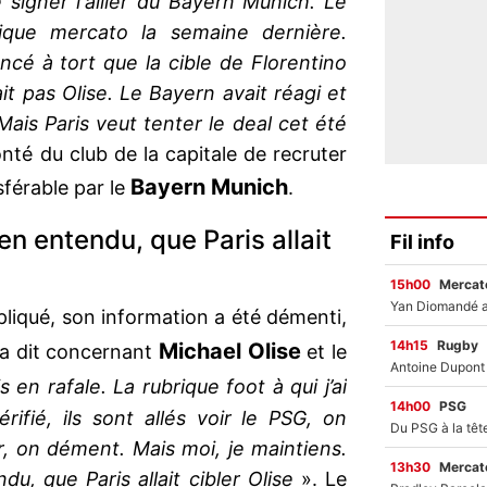
 signer l'ailier du Bayern Munich. Le
ique mercato la semaine dernière.
cé à tort que la cible de Florentino
it pas Olise. Le Bayern avait réagi et
 Mais Paris veut tenter le deal cet été
onté du club de la capitale de recruter
Bayern Munich
sférable par le
.
bien entendu, que Paris allait
Fil info
15h00
Mercato
pliqué, son information a été démenti,
14h15
Rugby
Michael Olise
i a dit concernant
et le
 en rafale. La rubrique foot à qui j’ai
14h00
PSG
rifié, ils sont allés voir le PSG, on
, on dément. Mais moi, je maintiens.
13h30
Mercato
ndu, que Paris allait cibler Olise
». Le