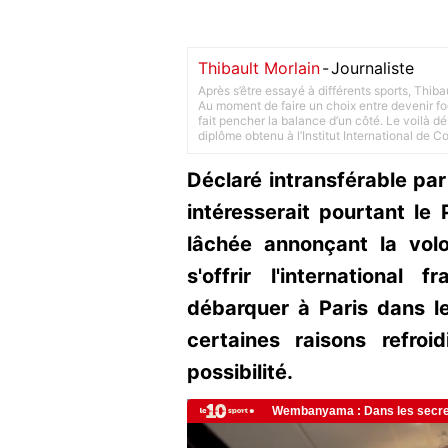
Thibault Morlain
-
Journaliste
Après s’être essayé à différents sports, Thiba
Au moment de faire un choix entre devenir foot
fait pencher la balance d’un côté. Le voilà d
diplôme obtenu à l’Institut International de 
Déclaré intransférable par
intéresserait pourtant le
lâchée annonçant la vol
s'offrir l'international 
débarquer à Paris dans l
certaines raisons refroi
possibilité.