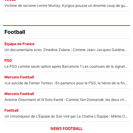
Victime de racisme contre Murray, Kyrgios pousse un énorme coup de gueule !
Football
Équipe de France
Un documentaire avec Zinedine Zidane : Comme Jean-Jacques Goldman et Mylène Farmer, le nouveau sélectionneur de l'équipe de France a recalé une journaliste très connue
PSG
Le PSG comme seule option après Barcelone ? Les coulisses de la signature historique de Lionel Messi sont révélées au grand jour !
Mercato Football
«Le suicide de Ferran Torres» : En partance pour le PSG, le héros de la finale de la Coupe du monde s'attire les foudres de la presse espagnole !
Mercato Football
Antoine Griezmann et N'Golo Kanté : Comme Yan Diomandé, les deux champions du monde ont refusé de signer au PSG !
Football
Un chroniqueur de L’Équipe du Soir viré par La Chaîne L’Équipe : Même Olivier Ménard n’avait pas pu empêcher son départ, «je l’ai appris sur Twitter, je l’ai vécu assez mal»
NEWS FOOTBALL