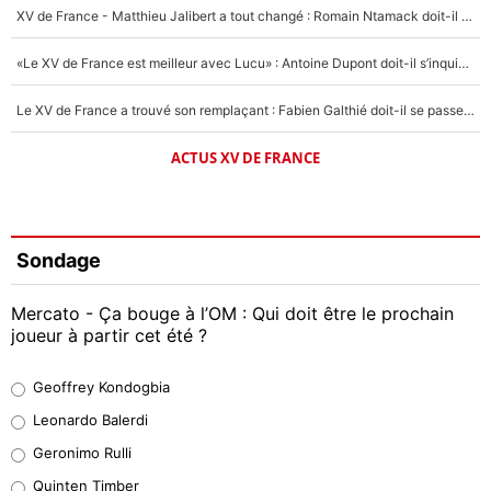
XV de France - Matthieu Jalibert a tout changé : Romain Ntamack doit-il s’inquiéter pour sa place à un an de la Coupe du monde ?
«Le XV de France est meilleur avec Lucu» : Antoine Dupont doit-il s’inquiéter pour sa place ?
Le XV de France a trouvé son remplaçant : Fabien Galthié doit-il se passer d'Antoine Dupont ?
ACTUS XV DE FRANCE
Sondage
Mercato - Ça bouge à l’OM : Qui doit être le prochain
joueur à partir cet été ?
Geoffrey Kondogbia
Geoffrey Kondogbia
38%
Leonardo Balerdi
Leonardo Balerdi
Geronimo Rulli
32%
Quinten Timber