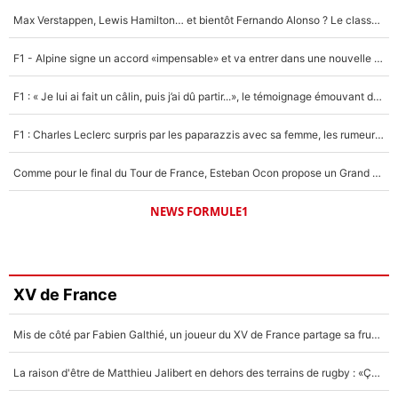
Max Verstappen, Lewis Hamilton… et bientôt Fernando Alonso ? Le classement des pilotes les mieux payés en Formule 1 risque de changer !
F1 - Alpine signe un accord «impensable» et va entrer dans une nouvelle dimension : Grande nouvelle pour Pierre Gasly !
F1 : « Je lui ai fait un câlin, puis j’ai dû partir...», le témoignage émouvant de Max Verstappen sur sa fille
F1 : Charles Leclerc surpris par les paparazzis avec sa femme, les rumeurs étaient vraies !
Comme pour le final du Tour de France, Esteban Ocon propose un Grand Prix de Formule 1 à Paris : «Autour de l’Arc de Triomphe, ce serait génial» !
NEWS FORMULE1
XV de France
Mis de côté par Fabien Galthié, un joueur du XV de France partage sa frustration : «ils ne me l’ont pas dit tout de suite»
La raison d'être de Matthieu Jalibert en dehors des terrains de rugby : «Ça m'atteint autant que si tu touches à un membre de ma famille»