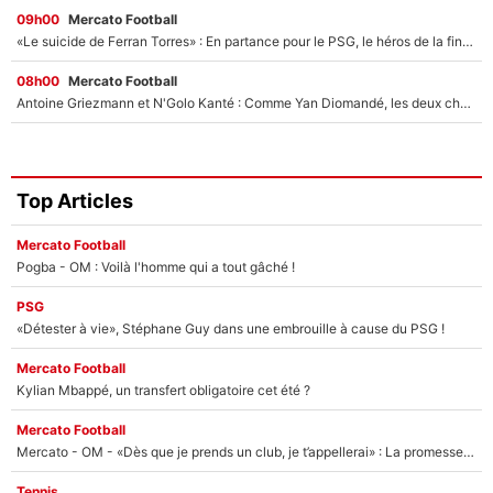
09h00
Mercato Football
«Le suicide de Ferran Torres» : En partance pour le PSG, le héros de la finale de la Coupe du monde s'attire les foudres de la presse espagnole !
08h00
Mercato Football
Antoine Griezmann et N'Golo Kanté : Comme Yan Diomandé, les deux champions du monde ont refusé de signer au PSG !
Top Articles
Mercato Football
Pogba - OM : Voilà l'homme qui a tout gâché !
PSG
«Détester à vie», Stéphane Guy dans une embrouille à cause du PSG !
Mercato Football
Kylian Mbappé, un transfert obligatoire cet été ?
Mercato Football
Mercato - OM - «Dès que je prends un club, je t’appellerai» : La promesse de Marcelino au moment de claquer la porte
Tennis