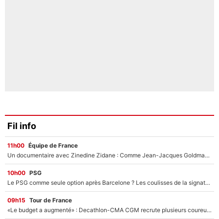
Fil info
11h00
Équipe de France
Un documentaire avec Zinedine Zidane : Comme Jean-Jacques Goldman et Mylène Farmer, le nouveau sélectionneur de l'équipe de France a recalé une journaliste très connue
10h00
PSG
Le PSG comme seule option après Barcelone ? Les coulisses de la signature historique de Lionel Messi sont révélées au grand jour !
09h15
Tour de France
«Le budget a augmenté» : Decathlon-CMA CGM recrute plusieurs coureurs pour offrir à Paul Seixas une équipe pour gagner le Tour de France 2027