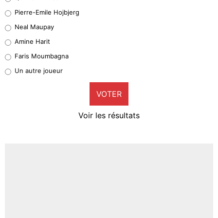
Geronimo Rulli
Pierre-Emile Hojbjerg
5%
Neal Maupay
Quinten Timber
Amine Harit
1%
Faris Moumbagna
Pierre-Emile Hojbjerg
Un autre joueur
9%
VOTER
Neal Maupay
4%
Voir les résultats
Amine Harit
3%
Faris Moumbagna
4%
Un autre joueur
5%
1633 personnes ont participé aux votes.