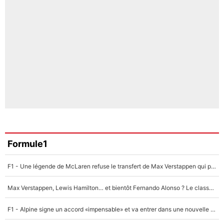
Formule1
F1 - Une légende de McLaren refuse le transfert de Max Verstappen qui pourrait «faire des vagues» et plomber l'ambiance dans l'équipe
Max Verstappen, Lewis Hamilton… et bientôt Fernando Alonso ? Le classement des pilotes les mieux payés en Formule 1 risque de changer !
F1 - Alpine signe un accord «impensable» et va entrer dans une nouvelle dimension : Grande nouvelle pour Pierre Gasly !