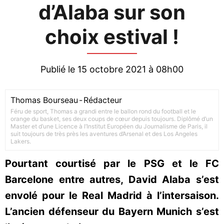
d’Alaba sur son
choix estival !
Publié le 15 octobre 2021 à 08h00
Thomas Bourseau
-
Rédacteur
Féru de sport, Thomas a grandi entre le ballon rond du football et le
orange du basket, ses deux coups de cœur depuis toujours. Diplômé d’un
Master et d’une Licence à l’Institut Européen du Journalisme de Paris, il
suit toujours de très près les aventures d’Arsenal et des Los Angeles
Lakers.
Pourtant courtisé par le PSG et le FC
Barcelone entre autres, David Alaba s’est
envolé pour le Real Madrid à l’intersaison.
L’ancien défenseur du Bayern Munich s’est