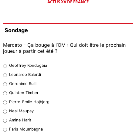
ACTUS XV DE FRANCE
Sondage
Mercato - Ça bouge à l’OM : Qui doit être le prochain
joueur à partir cet été ?
Geoffrey Kondogbia
Geoffrey Kondogbia
38%
Leonardo Balerdi
Leonardo Balerdi
Geronimo Rulli
32%
Quinten Timber
Geronimo Rulli
Pierre-Emile Hojbjerg
5%
Neal Maupay
Quinten Timber
Amine Harit
1%
Faris Moumbagna
Pierre-Emile Hojbjerg