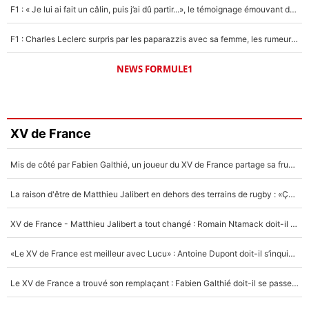
F1 : « Je lui ai fait un câlin, puis j’ai dû partir...», le témoignage émouvant de Max Verstappen sur sa fille
F1 : Charles Leclerc surpris par les paparazzis avec sa femme, les rumeurs étaient vraies !
NEWS FORMULE1
XV de France
Mis de côté par Fabien Galthié, un joueur du XV de France partage sa frustration : «ils ne me l’ont pas dit tout de suite»
La raison d'être de Matthieu Jalibert en dehors des terrains de rugby : «Ça m'atteint autant que si tu touches à un membre de ma famille»
XV de France - Matthieu Jalibert a tout changé : Romain Ntamack doit-il s’inquiéter pour sa place à un an de la Coupe du monde ?
«Le XV de France est meilleur avec Lucu» : Antoine Dupont doit-il s’inquiéter pour sa place ?
Le XV de France a trouvé son remplaçant : Fabien Galthié doit-il se passer d'Antoine Dupont ?