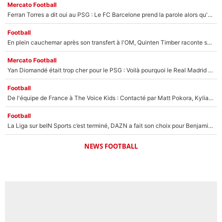
Mercato Football
Ferran Torres a dit oui au PSG : Le FC Barcelone prend la parole alors qu'un transfert de l'attaquant espagnol prend forme
Football
En plein cauchemar après son transfert à l'OM, Quinten Timber raconte ses doutes après sa signature à Marseille
Mercato Football
Yan Diomandé était trop cher pour le PSG : Voilà pourquoi le Real Madrid a accepté de payer la somme record de 140M€ pour boucler son transfert !
Football
De l'équipe de France à The Voice Kids : Contacté par Matt Pokora, Kylian Mbappé a accepté de jouer un rôle inédit sur TF1 !
Football
La Liga sur beIN Sports c’est terminé, DAZN a fait son choix pour Benjamin Da Silva et Omar Da Fonseca !
NEWS FOOTBALL