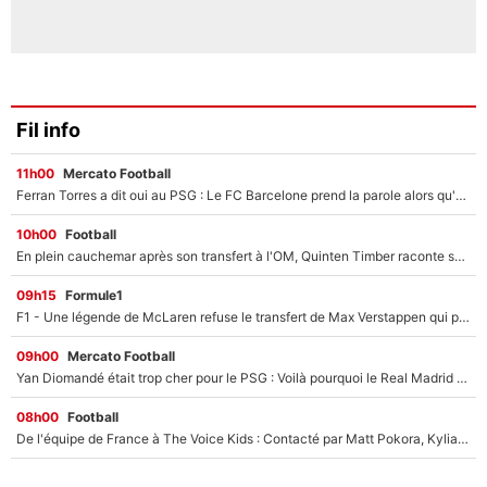
Fil info
11h00
Mercato Football
Ferran Torres a dit oui au PSG : Le FC Barcelone prend la parole alors qu'un transfert de l'attaquant espagnol prend forme
10h00
Football
En plein cauchemar après son transfert à l'OM, Quinten Timber raconte ses doutes après sa signature à Marseille
09h15
Formule1
F1 - Une légende de McLaren refuse le transfert de Max Verstappen qui pourrait «faire des vagues» et plomber l'ambiance dans l'équipe
09h00
Mercato Football
Yan Diomandé était trop cher pour le PSG : Voilà pourquoi le Real Madrid a accepté de payer la somme record de 140M€ pour boucler son transfert !
08h00
Football
De l'équipe de France à The Voice Kids : Contacté par Matt Pokora, Kylian Mbappé a accepté de jouer un rôle inédit sur TF1 !