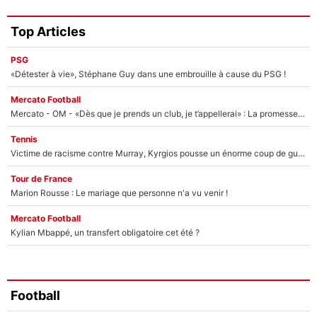
Top Articles
PSG
«Détester à vie», Stéphane Guy dans une embrouille à cause du PSG !
Mercato Football
Mercato - OM - «Dès que je prends un club, je t’appellerai» : La promesse de Marcelino au moment de claquer la porte
Tennis
Victime de racisme contre Murray, Kyrgios pousse un énorme coup de gueule !
Tour de France
Marion Rousse : Le mariage que personne n'a vu venir !
Mercato Football
Kylian Mbappé, un transfert obligatoire cet été ?
Football