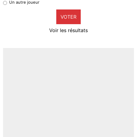
Un autre joueur
9%
VOTER
Neal Maupay
4%
Voir les résultats
Amine Harit
3%
Faris Moumbagna
4%
Un autre joueur
5%
1675 personnes ont participé aux votes.