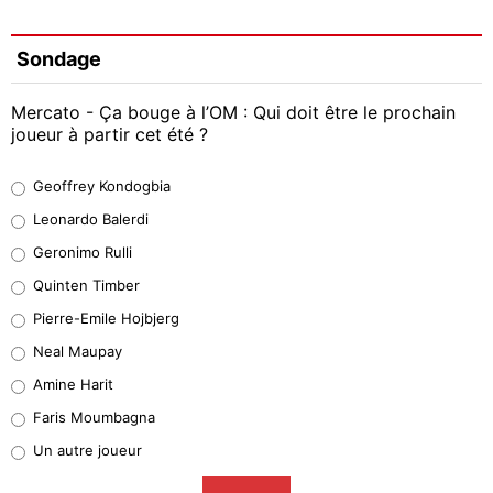
Sondage
Mercato - Ça bouge à l’OM : Qui doit être le prochain
joueur à partir cet été ?
Geoffrey Kondogbia
Geoffrey Kondogbia
38%
Leonardo Balerdi
Leonardo Balerdi
Geronimo Rulli
32%
Quinten Timber
Geronimo Rulli
Pierre-Emile Hojbjerg
5%
Neal Maupay
Quinten Timber
Amine Harit
1%
Faris Moumbagna
Pierre-Emile Hojbjerg
Un autre joueur
9%