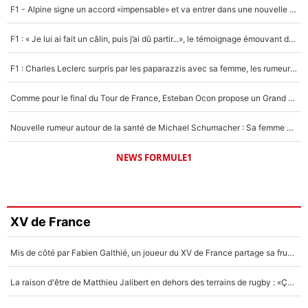
F1 - Alpine signe un accord «impensable» et va entrer dans une nouvelle dimension : Grande nouvelle pour Pierre Gasly !
F1 : « Je lui ai fait un câlin, puis j’ai dû partir...», le témoignage émouvant de Max Verstappen sur sa fille
F1 : Charles Leclerc surpris par les paparazzis avec sa femme, les rumeurs étaient vraies !
Comme pour le final du Tour de France, Esteban Ocon propose un Grand Prix de Formule 1 à Paris : «Autour de l’Arc de Triomphe, ce serait génial» !
Nouvelle rumeur autour de la santé de Michael Schumacher : Sa femme Corinna sort du silence
NEWS FORMULE1
XV de France
Mis de côté par Fabien Galthié, un joueur du XV de France partage sa frustration : «ils ne me l’ont pas dit tout de suite»
La raison d'être de Matthieu Jalibert en dehors des terrains de rugby : «Ça m'atteint autant que si tu touches à un membre de ma famille»