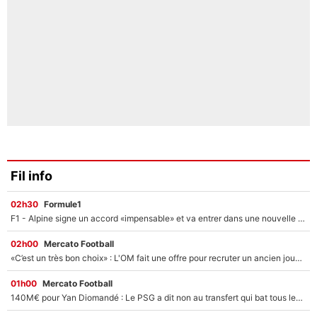
Fil info
02h30
Formule1
F1 - Alpine signe un accord «impensable» et va entrer dans une nouvelle dimension : Grande nouvelle pour Pierre Gasly !
02h00
Mercato Football
«C’est un très bon choix» : L'OM fait une offre pour recruter un ancien joueur du PSG... et c'est validé dans l'After Foot !
01h00
Mercato Football
140M€ pour Yan Diomandé : Le PSG a dit non au transfert qui bat tous les records sur le mercato