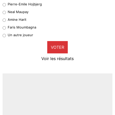
Geronimo Rulli
Pierre-Emile Hojbjerg
5%
Neal Maupay
Quinten Timber
Amine Harit
1%
Faris Moumbagna
Pierre-Emile Hojbjerg
Un autre joueur
9%
VOTER
Neal Maupay
4%
Voir les résultats
Amine Harit
3%
Faris Moumbagna
5%
Un autre joueur
5%
1540 personnes ont participé aux votes.