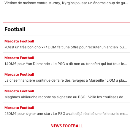
Victime de racisme contre Murray, Kyrgios pousse un énorme coup de gueule !
Football
Mercato Football
«C’est un très bon choix» : L'OM fait une offre pour recruter un ancien joueur du PSG... et c'est validé dans l'After Foot !
Mercato Football
140M€ pour Yan Diomandé : Le PSG a dit non au transfert qui bat tous les records sur le mercato
Mercato Football
La crise financière continue de faire des ravages à Marseille : L’OM a placé 12 joueurs sur le marché des transferts… et ça pourrait lui rapporter près de 100M€ !
Mercato Football
Maghnes Akliouche raconte sa signature au PSG : Voilà les coulisses de son transfert de rêve à 50M€
Mercato Football
250M€ pour signer une star : Le PSG avait déjà réalisé une folie sur le mercato bien avant Neymar !
NEWS FOOTBALL