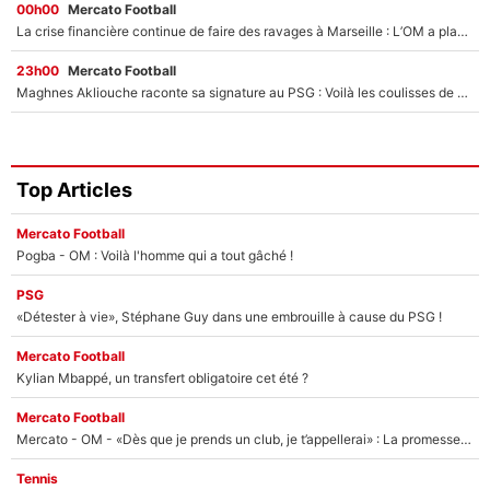
00h00
Mercato Football
La crise financière continue de faire des ravages à Marseille : L’OM a placé 12 joueurs sur le marché des transferts… et ça pourrait lui rapporter près de 100M€ !
23h00
Mercato Football
Maghnes Akliouche raconte sa signature au PSG : Voilà les coulisses de son transfert de rêve à 50M€
Top Articles
Mercato Football
Pogba - OM : Voilà l'homme qui a tout gâché !
PSG
«Détester à vie», Stéphane Guy dans une embrouille à cause du PSG !
Mercato Football
Kylian Mbappé, un transfert obligatoire cet été ?
Mercato Football
Mercato - OM - «Dès que je prends un club, je t’appellerai» : La promesse de Marcelino au moment de claquer la porte
Tennis