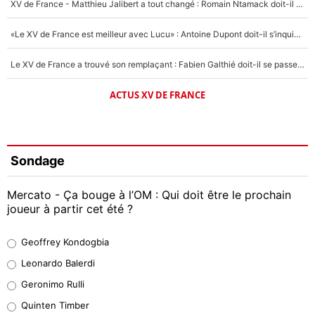
XV de France - Matthieu Jalibert a tout changé : Romain Ntamack doit-il s’inquiéter pour sa place à un an de la Coupe du monde ?
«Le XV de France est meilleur avec Lucu» : Antoine Dupont doit-il s’inquiéter pour sa place ?
Le XV de France a trouvé son remplaçant : Fabien Galthié doit-il se passer d'Antoine Dupont ?
ACTUS XV DE FRANCE
Sondage
Mercato - Ça bouge à l’OM : Qui doit être le prochain
joueur à partir cet été ?
Geoffrey Kondogbia
Geoffrey Kondogbia
38%
Leonardo Balerdi
Leonardo Balerdi
Geronimo Rulli
32%
Quinten Timber