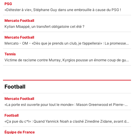
PSG
«Détester à vie», Stéphane Guy dans une embrouille à cause du PSG !
Mercato Football
Kylian Mbappé, un transfert obligatoire cet été ?
Mercato Football
Mercato - OM - «Dès que je prends un club, je t’appellerai» : La promesse de Marcelino au moment de claquer la porte
Tennis
Victime de racisme contre Murray, Kyrgios pousse un énorme coup de gueule !
Football
Mercato Football
«La porte est ouverte pour tout le monde» : Mason Greenwood et Pierre-Emerick Aubameyang ont quitté l'OM, Amine Gouiri balance sur la suite du mercato et sur la réaction du vestiaire !
Football
«Ça pue du c*l» : Quand Yannick Noah a clashé Zinedine Zidane, avant de se faire recadrer par le nouveau sélectionneur de l'équipe de France !
Équipe de France