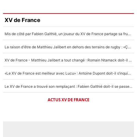
XV de France
Mis de côté par Fabien Galthié, un joueur du XV de France partage sa frustration : «ils ne me l’ont pas dit tout de suite»
La raison d'être de Matthieu Jalibert en dehors des terrains de rugby : «Ça m'atteint autant que si tu touches à un membre de ma famille»
XV de France - Matthieu Jalibert a tout changé : Romain Ntamack doit-il s’inquiéter pour sa place à un an de la Coupe du monde ?
«Le XV de France est meilleur avec Lucu» : Antoine Dupont doit-il s’inquiéter pour sa place ?
Le XV de France a trouvé son remplaçant : Fabien Galthié doit-il se passer d'Antoine Dupont ?
ACTUS XV DE FRANCE