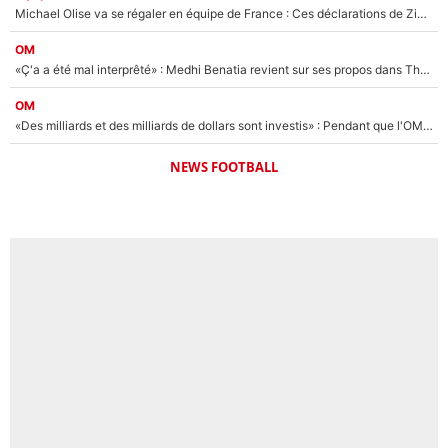
Michael Olise va se régaler en équipe de France : Ces déclarations de Zinedine Zidane qui prouvent qu'il va tout miser sur la star du Bayern Munich !
OM
«Ç'a a été mal interprêté» : Medhi Benatia revient sur ses propos dans The Bridge et précise ses conditions pour rejoindre le PSG !
OM
«Des milliards et des milliards de dollars sont investis» : Pendant que l'OM est en pleine crise financière, Frank McCourt lance un nouveau projet à 260M€ !
NEWS FOOTBALL