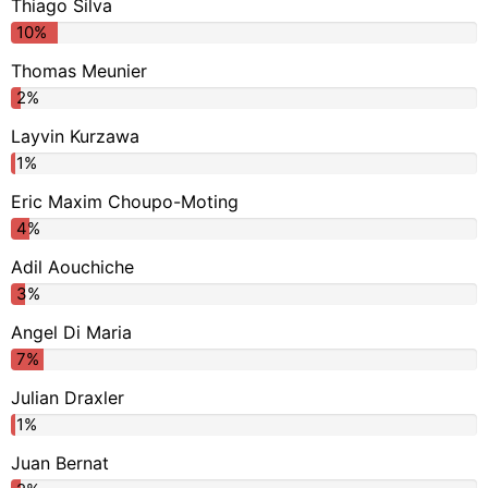
Thiago Silva
10%
Thomas Meunier
2%
Layvin Kurzawa
1%
Eric Maxim Choupo-Moting
4%
Adil Aouchiche
3%
Angel Di Maria
7%
Julian Draxler
1%
Juan Bernat