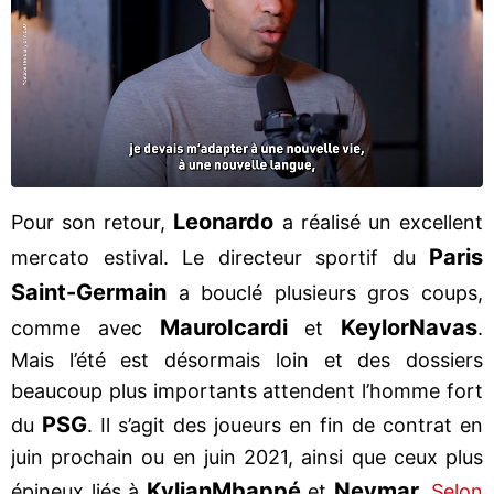
Leonardo
Pour son retour,
a réalisé un excellent
Paris
mercato estival. Le directeur sportif du
Saint-Germain
a bouclé plusieurs gros coups,
Mauro
Icardi
Keylor
Navas
comme avec
et
.
Mais l’été est désormais loin et des dossiers
beaucoup plus importants attendent l’homme fort
PSG
du
. Il s’agit des joueurs en fin de contrat en
juin prochain ou en juin 2021, ainsi que ceux plus
Kylian
Mbappé
Neymar
épineux liés à
et
.
Selon