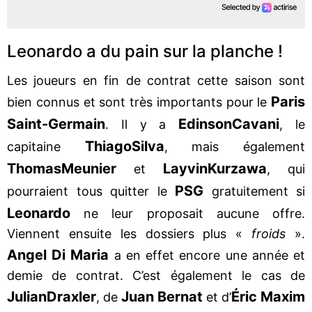
Leonardo a du pain sur la planche !
Les joueurs en fin de contrat cette saison sont
Paris
bien connus et sont très importants pour le
Saint-Germain
Edinson
Cavani
. Il y a
, le
Thiago
Silva
capitaine
, mais également
Thomas
Meunier
Layvin
Kurzawa
et
, qui
PSG
pourraient tous quitter le
gratuitement si
Leonardo
ne leur proposait aucune offre.
Viennent ensuite les dossiers plus «
froids
».
Angel Di Maria
a en effet encore une année et
demie de contrat. C’est également le cas de
Julian
Draxler
Juan Bernat
Éric Maxim
, de
et d’