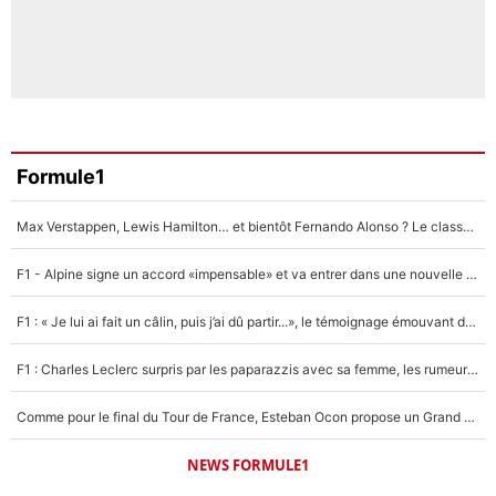
Formule1
Max Verstappen, Lewis Hamilton… et bientôt Fernando Alonso ? Le classement des pilotes les mieux payés en Formule 1 risque de changer !
F1 - Alpine signe un accord «impensable» et va entrer dans une nouvelle dimension : Grande nouvelle pour Pierre Gasly !
F1 : « Je lui ai fait un câlin, puis j’ai dû partir...», le témoignage émouvant de Max Verstappen sur sa fille
F1 : Charles Leclerc surpris par les paparazzis avec sa femme, les rumeurs étaient vraies !
Comme pour le final du Tour de France, Esteban Ocon propose un Grand Prix de Formule 1 à Paris : «Autour de l’Arc de Triomphe, ce serait génial» !
NEWS FORMULE1