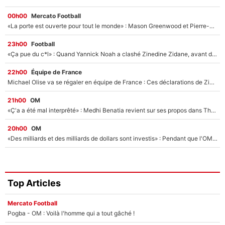
00h00
Mercato Football
«La porte est ouverte pour tout le monde» : Mason Greenwood et Pierre-Emerick Aubameyang ont quitté l'OM, Amine Gouiri balance sur la suite du mercato et sur la réaction du vestiaire !
23h00
Football
«Ça pue du c*l» : Quand Yannick Noah a clashé Zinedine Zidane, avant de se faire recadrer par le nouveau sélectionneur de l'équipe de France !
22h00
Équipe de France
Michael Olise va se régaler en équipe de France : Ces déclarations de Zinedine Zidane qui prouvent qu'il va tout miser sur la star du Bayern Munich !
21h00
OM
«Ç'a a été mal interprêté» : Medhi Benatia revient sur ses propos dans The Bridge et précise ses conditions pour rejoindre le PSG !
20h00
OM
«Des milliards et des milliards de dollars sont investis» : Pendant que l'OM est en pleine crise financière, Frank McCourt lance un nouveau projet à 260M€ !
Top Articles
Mercato Football
Pogba - OM : Voilà l'homme qui a tout gâché !