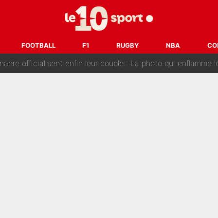
e de Michael Olise : L’annonce du Bayern Munich sur son enf
 : La photo qui met fin au transfert de l’été !
FOOTBALL
F1
RUGBY
NBA
CO
naere officialisent enfin leur couple : La photo qui enflamme 
emplacer Gianni Infantino ? «Il serait un mauvais président», le patron de
ue prêt à l’écarter au PSG, la décision qui va accélérer son tr