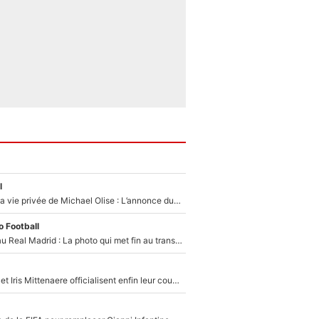
l
Scandale dans la vie privée de Michael Olise : L’annonce du Bayern Munich sur son enfant caché
 Football
Yan Diomandé au Real Madrid : La photo qui met fin au transfert de l’été !
Antoine Dupont et Iris Mittenaere officialisent enfin leur couple : La photo qui enflamme les réseaux sociaux