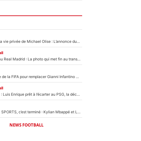
Scandale dans la vie privée de Michael Olise : L’annonce du Bayern Munich sur son enfant caché
ll
Yan Diomandé au Real Madrid : La photo qui met fin au transfert de l’été !
Du PSG à la tête de la FIFA pour remplacer Gianni Infantino ? «Il serait un mauvais président», le patron de la Liga s'attaque à Nasser Al-Khelaïfi !
ll
Bradley Barcola : Luis Enrique prêt à l’écarter au PSG, la décision qui va accélérer son transfert à Liverpool ?
La Liga sur beIN SPORTS, c’est terminé : Kylian Mbappé et Lamine Yamal changent de chaîne, «le moment était venu d'ouvrir un nouveau chapitre»
NEWS FOOTBALL