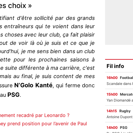
es choix »
ifiant d'être sollicité par des grands
s entraîneurs qui te voient dans leur
s choses avec leur club, ça fait plaisir
out de voir là où je suis et ce que je
urd'hui, je me sens bien dans un club
tte pour les prochaines saisons à
Fil info
 suite différente à ma carrière, c'est
x mais au final, je suis content de mes
16h00
Footbal
N’Golo Kanté
ssure
, qui ferme donc
PSG
 au
.
15h00
Mercato
14h15
Rugby
hement recadré par Leonardo ?
ey prend position pour l’avenir de Paul
14h00
PSG