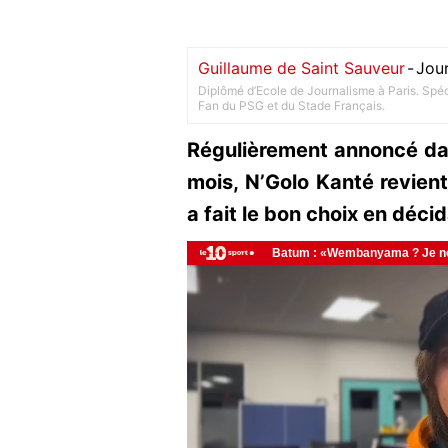
Guillaume de Saint Sauveur
-
Jour
Diplômé d’Ecole de Journalisme à Paris. Spéci
Fan du PSG et du Stade Français.
Régulièrement annoncé dan
mois, N’Golo Kanté revient 
a fait le bon choix en déci