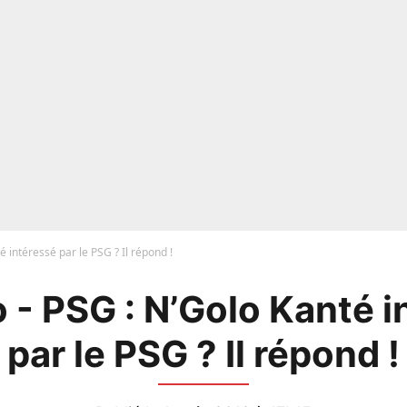
é intéressé par le PSG ? Il répond !
 - PSG : N’Golo Kanté i
par le PSG ? Il répond !