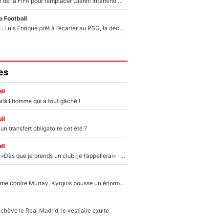
Du PSG à la tête de la FIFA pour remplacer Gianni Infantino ? «Il serait un mauvais président», le patron de la Liga s'attaque à Nasser Al-Khelaïfi !
 Football
Bradley Barcola : Luis Enrique prêt à l’écarter au PSG, la décision qui va accélérer son transfert à Liverpool ?
es
ll
ilà l'homme qui a tout gâché !
ll
n transfert obligatoire cet été ?
ll
Mercato - OM - «Dès que je prends un club, je t’appellerai» : La promesse de Marcelino au moment de claquer la porte
Victime de racisme contre Murray, Kyrgios pousse un énorme coup de gueule !
hève le Real Madrid, le vestiaire exulte