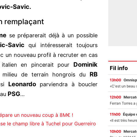
ovic-Savic.
on remplaçant
me
se préparerait déjà à un possible
ic-Savic
qui intéresserait toujours
onc un nouveau profil à recruter en cas
Dominik
 italien en pincerait pour
Fil info
RB
 milieu de terrain hongrois du
13h00
Omnisp
Leonardo
 si
parviendra à boucler
PSG
au
…
12h00
Mercato
11h00
Équipe 
répare un nouveau coup à 8M€ !
sse le champ libre à Tuchel pour Guerreiro
10h00
Mercato