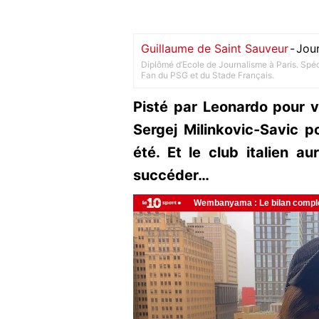
Guillaume de Saint Sauveur
-
Jour
Diplômé d’Ecole de Journalisme à Paris. Spéci
Fan du PSG et du Stade Français.
Pisté par Leonardo pour ve
Sergej Milinkovic-Savic po
été. Et le club italien aur
succéder…