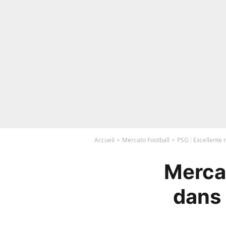
Accueil
Mercato Football
PSG : Excellente 
Mercat
dans 