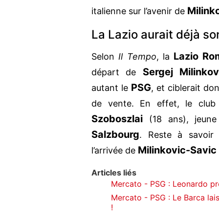
Milink
italienne sur l’avenir de
La Lazio aurait déjà s
Lazio Ro
Selon
Il Tempo
, la
Sergej Milinkov
départ de
PSG
autant le
, et ciblerait d
de vente. En effet, le club
Szoboszlai
(18 ans), jeune
Salzbourg
. Reste à savoir
Milinkovic-Savic
l’arrivée de
Articles liés
Mercato - PSG : Leonardo p
Mercato - PSG : Le Barca lai
!