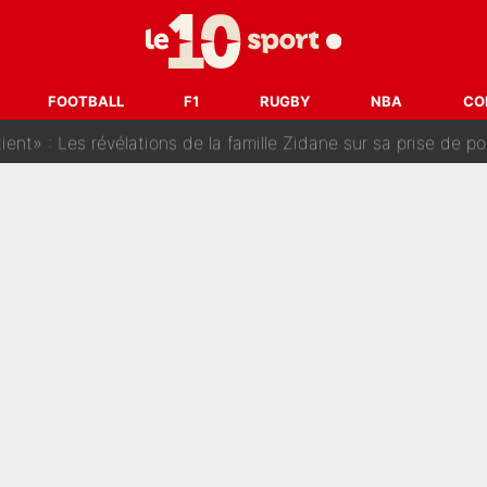
t à 90 % des Français» : Voilà combien touchait Nelson Monfort sur Franc
oncernant le PSG : Un gros club étranger prêt à relancer le feuilleton pour 
FOOTBALL
F1
RUGBY
NBA
CO
tient» : Les révélations de la famille Zidane sur sa prise de p
oici les recrues espérées par Bruno Genesio et Grégory Loren
tir : Ces autres joueurs du XV de France pourraient aussi quitter le Stade Toulous