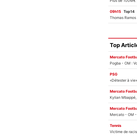
09h15
Top14
Top Articl
Mercato Footba
Pogba - OM : Vo
PSG
Mercato Footba
Kylian Mbappé, u
Mercato Footba
Tennis