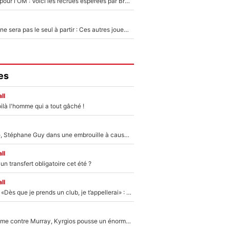
Plus de 100M€ pour l'OM : Voici les recrues espérées par Bruno Genesio et Grégory Lorenzi après l’opération dégraissage
Thomas Ramos ne sera pas le seul à partir : Ces autres joueurs du XV de France pourraient aussi quitter le Stade Toulousain, un club de Top 14 est déjà sur les rangs
es
ll
ilà l'homme qui a tout gâché !
«Détester à vie», Stéphane Guy dans une embrouille à cause du PSG !
ll
n transfert obligatoire cet été ?
ll
Mercato - OM - «Dès que je prends un club, je t’appellerai» : La promesse de Marcelino au moment de claquer la porte
Victime de racisme contre Murray, Kyrgios pousse un énorme coup de gueule !