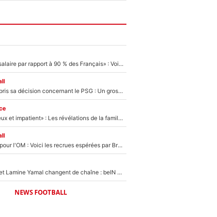
«C'est un beau salaire par rapport à 90 % des Français» : Voilà combien touchait Nelson Monfort sur France Télévisions avant de rejoindre CNews
ll
Ferran Torres a pris sa décision concernant le PSG : Un gros club étranger prêt à relancer le feuilleton pour la signature du champion du monde 2026 !
ce
«Il est très heureux et impatient» : Les révélations de la famille Zidane sur sa prise de pouvoir en équipe de France !
ll
Plus de 100M€ pour l'OM : Voici les recrues espérées par Bruno Genesio et Grégory Lorenzi après l’opération dégraissage
Kylian Mbappé et Lamine Yamal changent de chaîne : beIN SPORTS ne digère pas cette décision historique et prédit un fiasco pour la Liga
NEWS FOOTBALL