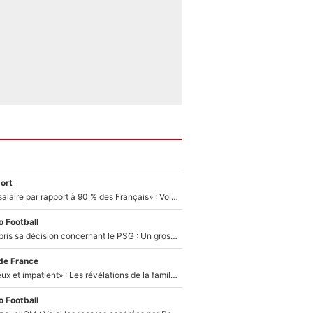
ort
«C'est un beau salaire par rapport à 90 % des Français» : Voilà combien touchait Nelson Monfort sur France Télévisions avant de rejoindre CNews
 Football
Ferran Torres a pris sa décision concernant le PSG : Un gros club étranger prêt à relancer le feuilleton pour la signature du champion du monde 2026 !
de France
«Il est très heureux et impatient» : Les révélations de la famille Zidane sur sa prise de pouvoir en équipe de France !
 Football