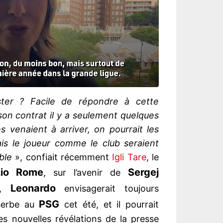
ster ? Facile de répondre à cette
 son contrat il y a seulement quelques
s venaient à arriver, on pourrait les
is le joueur comme le club seraient
ble
», confiait récemment
Igli Tare
, le
zio Rome
Sergej
, sur l’avenir de
Leonardo
t,
envisagerait toujours
PSG
 serbe au
cet été, et il pourrait
es nouvelles révélations de la presse