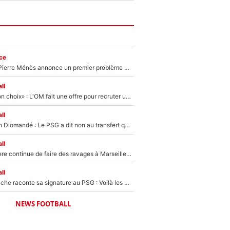
ce
Michael Olise : Pierre Ménès annonce un premier problème pour Zinedine Zidane en équipe de France
ll
«C’est un très bon choix» : L'OM fait une offre pour recruter un ancien joueur du PSG... et c'est validé dans l'After Foot !
ll
140M€ pour Yan Diomandé : Le PSG a dit non au transfert qui bat tous les records sur le mercato
ll
La crise financière continue de faire des ravages à Marseille : L’OM a placé 12 joueurs sur le marché des transferts… et ça pourrait lui rapporter près de 100M€ !
ll
Maghnes Akliouche raconte sa signature au PSG : Voilà les coulisses de son transfert de rêve à 50M€
NEWS FOOTBALL