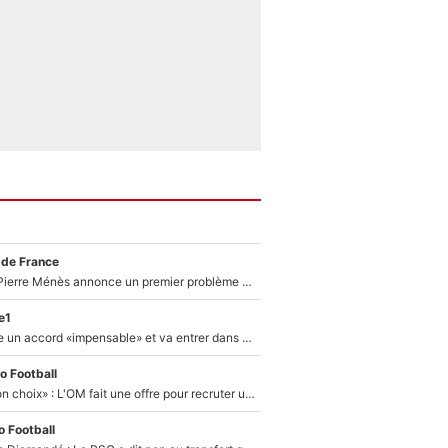
 de France
Michael Olise : Pierre Ménès annonce un premier problème pour Zinedine Zidane en équipe de France
e1
F1 - Alpine signe un accord «impensable» et va entrer dans une nouvelle dimension : Grande nouvelle pour Pierre Gasly !
o Football
«C’est un très bon choix» : L'OM fait une offre pour recruter un ancien joueur du PSG... et c'est validé dans l'After Foot !
 Football