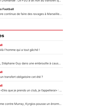
140M€ pour Yan Diomandé : Le PSG a dit non au transfert qui bat tous les records sur le mercato
o Football
La crise financière continue de faire des ravages à Marseille : L’OM a placé 12 joueurs sur le marché des transferts… et ça pourrait lui rapporter près de 100M€ !
es
ll
ilà l'homme qui a tout gâché !
«Détester à vie», Stéphane Guy dans une embrouille à cause du PSG !
ll
n transfert obligatoire cet été ?
ll
Mercato - OM - «Dès que je prends un club, je t’appellerai» : La promesse de Marcelino au moment de claquer la porte
Victime de racisme contre Murray, Kyrgios pousse un énorme coup de gueule !