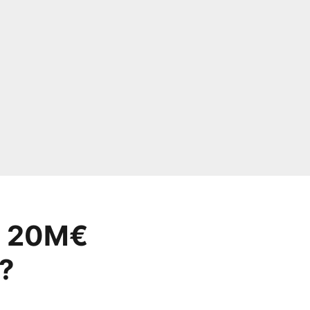
 à 20M€
 ?