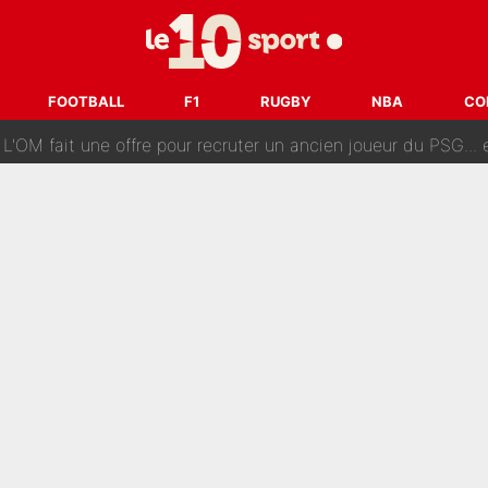
ès annonce un premier problème pour Zinedine Zidane en éq
 «impensable» et va entrer dans une nouvelle dimension : Gra
FOOTBALL
F1
RUGBY
NBA
CO
L'OM fait une offre pour recruter un ancien joueur du PSG... et
Le PSG a dit non au transfert qui bat tous les records sur 
e des ravages à Marseille : L’OM a placé 12 joueurs sur le marché des transferts… 