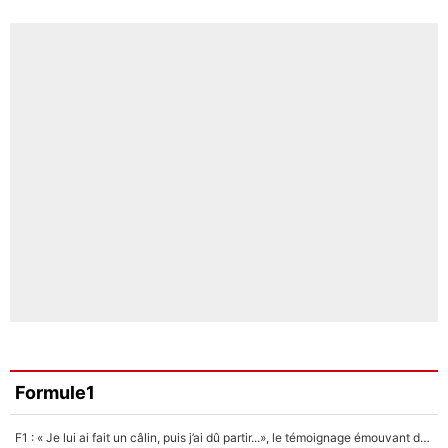
Formule1
F1 : « Je lui ai fait un câlin, puis j’ai dû partir...», le témoignage émouvant de Max Verstappen sur sa fille