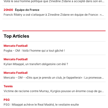
Voilà le seul homme politique que Zinedine Zidane a accepté dans son entourage : «Je garde un très bon souvenir de lui»
20h00
Équipe de France
Franck Ribéry a osé s'attaquer à Zinedine Zidane en équipe de France : «Je n'aurais jamais fait ça»
Top Articles
Mercato Football
Pogba - OM : Voilà l'homme qui a tout gâché !
Mercato Football
Kylian Mbappé, un transfert obligatoire cet été ?
Mercato Football
Mercato - OM - «Dès que je prends un club, je t’appellerai» : La promesse de Marcelino au moment de claquer la porte
Tennis
Victime de racisme contre Murray, Kyrgios pousse un énorme coup de gueule !
PSG
PSG : Mbappé achève le Real Madrid, le vestiaire exulte