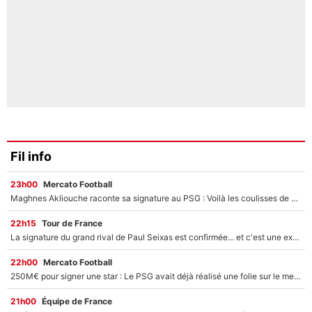
Fil info
23h00
Mercato Football
Maghnes Akliouche raconte sa signature au PSG : Voilà les coulisses de son transfert de rêve à 50M€
22h15
Tour de France
La signature du grand rival de Paul Seixas est confirmée... et c'est une excellente nouvelle pour l'équipe Decathlon-CMA CGM !
22h00
Mercato Football
250M€ pour signer une star : Le PSG avait déjà réalisé une folie sur le mercato bien avant Neymar !
21h00
Équipe de France