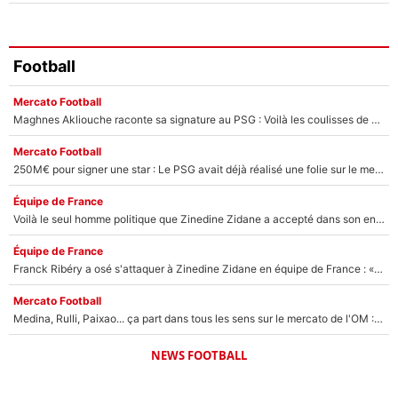
Football
Mercato Football
Maghnes Akliouche raconte sa signature au PSG : Voilà les coulisses de son transfert de rêve à 50M€
Mercato Football
250M€ pour signer une star : Le PSG avait déjà réalisé une folie sur le mercato bien avant Neymar !
Équipe de France
Voilà le seul homme politique que Zinedine Zidane a accepté dans son entourage : «Je garde un très bon souvenir de lui»
Équipe de France
Franck Ribéry a osé s'attaquer à Zinedine Zidane en équipe de France : «Je n'aurais jamais fait ça»
Mercato Football
Medina, Rulli, Paixao... ça part dans tous les sens sur le mercato de l'OM : Frank McCourt va enfin récupérer l'argent qu'il attend ?
NEWS FOOTBALL