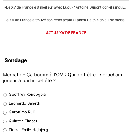
«Le XV de France est meilleur avec Lucu» : Antoine Dupont doit-il s’inquiéter pour sa place ?
Le XV de France a trouvé son remplaçant : Fabien Galthié doit-il se passer d'Antoine Dupont ?
ACTUS XV DE FRANCE
Sondage
Mercato - Ça bouge à l’OM : Qui doit être le prochain
joueur à partir cet été ?
Geoffrey Kondogbia
Geoffrey Kondogbia
38%
Leonardo Balerdi
Leonardo Balerdi
Geronimo Rulli
32%
Quinten Timber
Geronimo Rulli
Pierre-Emile Hojbjerg