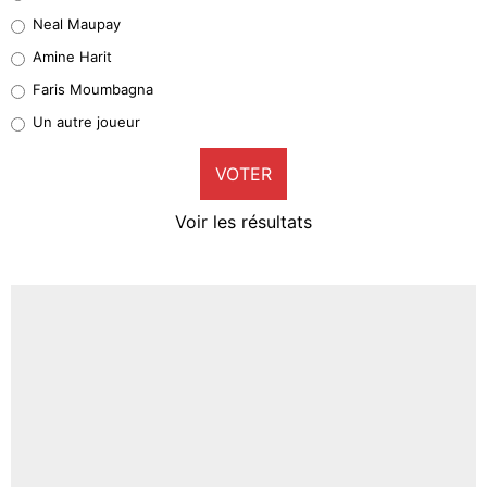
5%
Neal Maupay
Quinten Timber
Amine Harit
1%
Faris Moumbagna
Pierre-Emile Hojbjerg
Un autre joueur
9%
VOTER
Neal Maupay
4%
Voir les résultats
Amine Harit
3%
Faris Moumbagna
5%
Un autre joueur
5%
1530 personnes ont participé aux votes.