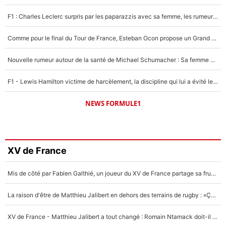
F1 : Charles Leclerc surpris par les paparazzis avec sa femme, les rumeurs étaient vraies !
Comme pour le final du Tour de France, Esteban Ocon propose un Grand Prix de Formule 1 à Paris : «Autour de l’Arc de Triomphe, ce serait génial» !
Nouvelle rumeur autour de la santé de Michael Schumacher : Sa femme Corinna sort du silence
F1 - Lewis Hamilton victime de harcèlement, la discipline qui lui a évité le pire : «J'aurais probablement mal tourné»
NEWS FORMULE1
XV de France
Mis de côté par Fabien Galthié, un joueur du XV de France partage sa frustration : «ils ne me l’ont pas dit tout de suite»
La raison d'être de Matthieu Jalibert en dehors des terrains de rugby : «Ça m'atteint autant que si tu touches à un membre de ma famille»
XV de France - Matthieu Jalibert a tout changé : Romain Ntamack doit-il s’inquiéter pour sa place à un an de la Coupe du monde ?