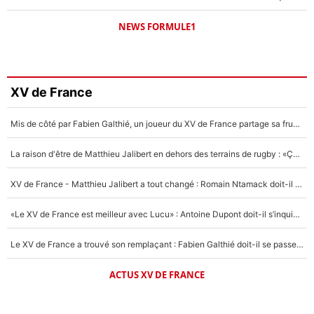
NEWS FORMULE1
XV de France
Mis de côté par Fabien Galthié, un joueur du XV de France partage sa frustration : «ils ne me l’ont pas dit tout de suite»
La raison d'être de Matthieu Jalibert en dehors des terrains de rugby : «Ça m'atteint autant que si tu touches à un membre de ma famille»
XV de France - Matthieu Jalibert a tout changé : Romain Ntamack doit-il s’inquiéter pour sa place à un an de la Coupe du monde ?
«Le XV de France est meilleur avec Lucu» : Antoine Dupont doit-il s’inquiéter pour sa place ?
Le XV de France a trouvé son remplaçant : Fabien Galthié doit-il se passer d'Antoine Dupont ?
ACTUS XV DE FRANCE