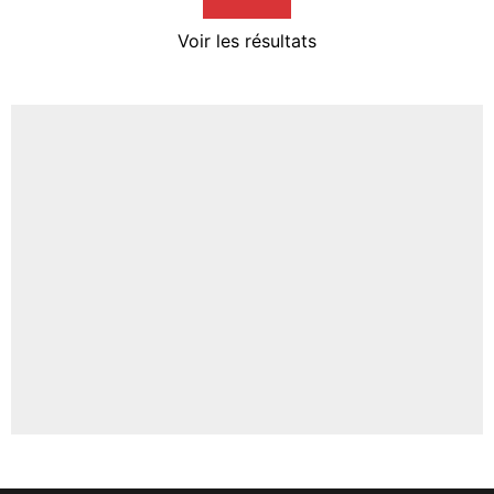
4%
Voir les résultats
Amine Harit
3%
Faris Moumbagna
4%
Un autre joueur
5%
1459 personnes ont participé aux votes.