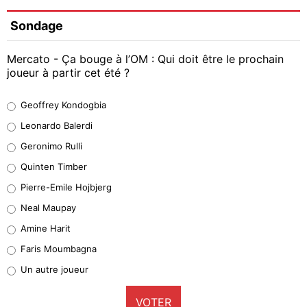
Sondage
Mercato - Ça bouge à l’OM : Qui doit être le prochain
joueur à partir cet été ?
Geoffrey Kondogbia
Geoffrey Kondogbia
38%
Leonardo Balerdi
Leonardo Balerdi
Geronimo Rulli
32%
Quinten Timber
Geronimo Rulli
Pierre-Emile Hojbjerg
4%
Neal Maupay
Quinten Timber
Amine Harit
1%
Faris Moumbagna
Pierre-Emile Hojbjerg
Un autre joueur
9%
VOTER
Neal Maupay