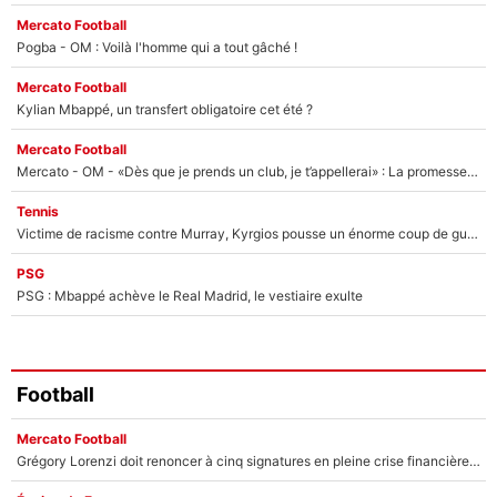
Mercato Football
Pogba - OM : Voilà l'homme qui a tout gâché !
Mercato Football
Kylian Mbappé, un transfert obligatoire cet été ?
Mercato Football
Mercato - OM - «Dès que je prends un club, je t’appellerai» : La promesse de Marcelino au moment de claquer la porte
Tennis
Victime de racisme contre Murray, Kyrgios pousse un énorme coup de gueule !
PSG
PSG : Mbappé achève le Real Madrid, le vestiaire exulte
Football
Mercato Football
Grégory Lorenzi doit renoncer à cinq signatures en pleine crise financière : L’IA propose sept noms à l’OM pour un mercato réussi... à seulement 5M€ !