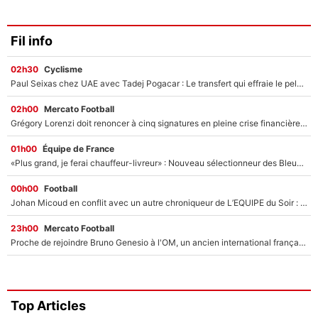
Fil info
02h30
Cyclisme
Paul Seixas chez UAE avec Tadej Pogacar : Le transfert qui effraie le peloton, «c’est la pire des choses qui puisse arriver»
02h00
Mercato Football
Grégory Lorenzi doit renoncer à cinq signatures en pleine crise financière : L’IA propose sept noms à l’OM pour un mercato réussi... à seulement 5M€ !
01h00
Équipe de France
«Plus grand, je ferai chauffeur-livreur» : Nouveau sélectionneur des Bleus, Zinédine Zidane s’était imaginé un avenir très différent lorsqu'il était enfant
00h00
Football
Johan Micoud en conflit avec un autre chroniqueur de L’EQUIPE du Soir : «Pendant un moment, je ne les ai pas remis ensemble dans l'émission»
23h00
Mercato Football
Proche de rejoindre Bruno Genesio à l'OM, un ancien international français va finalement débarquer... sur RMC !
Top Articles