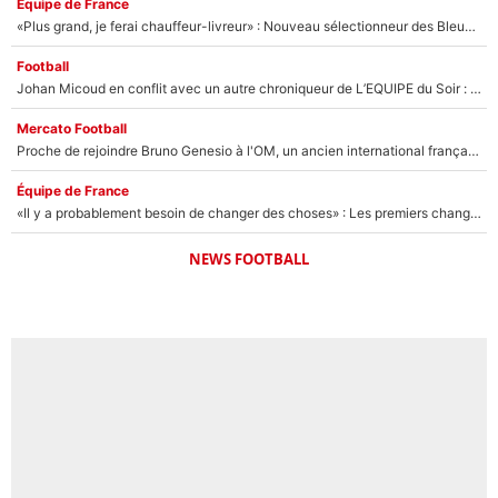
Équipe de France
«Plus grand, je ferai chauffeur-livreur» : Nouveau sélectionneur des Bleus, Zinédine Zidane s’était imaginé un avenir très différent lorsqu'il était enfant
Football
Johan Micoud en conflit avec un autre chroniqueur de L’EQUIPE du Soir : «Pendant un moment, je ne les ai pas remis ensemble dans l'émission»
Mercato Football
Proche de rejoindre Bruno Genesio à l'OM, un ancien international français va finalement débarquer... sur RMC !
Équipe de France
«Il y a probablement besoin de changer des choses» : Les premiers changements de Zinedine Zidane en équipe de France sont révélés ?
NEWS FOOTBALL