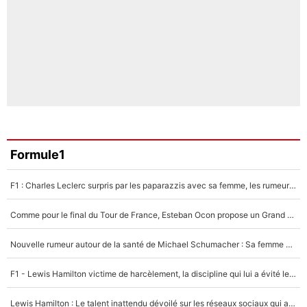
Formule1
F1 : Charles Leclerc surpris par les paparazzis avec sa femme, les rumeurs étaient vraies !
Comme pour le final du Tour de France, Esteban Ocon propose un Grand Prix de Formule 1 à Paris : «Autour de l’Arc de Triomphe, ce serait génial» !
Nouvelle rumeur autour de la santé de Michael Schumacher : Sa femme Corinna sort du silence
F1 - Lewis Hamilton victime de harcèlement, la discipline qui lui a évité le pire : «J'aurais probablement mal tourné»
Lewis Hamilton : Le talent inattendu dévoilé sur les réseaux sociaux qui a impressionné Kim Kardashian pendant leurs vacances en amoureux !