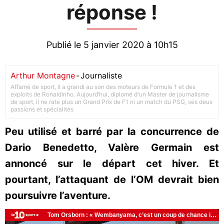
réponse !
Publié le 5 janvier 2020 à 10h15
Arthur Montagne
-
Journaliste
Affamé de sport, il a grandi au son des moteurs de Formule 1 et des
exploits de Ronaldinho. Aujourd’hui, diplomé d'un Master de journalisme
de sport, il ne rate plus un Grand Prix de F1 ni un match du PSG, ses deux
passions et spécialités
Peu utilisé et barré par la concurrence de
Dario Benedetto, Valère Germain est
annoncé sur le départ cet hiver. Et
pourtant, l’attaquant de l’OM devrait bien
poursuivre l’aventure.