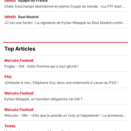
08h00
Équipe de France
Didier Deschamps abandonné en pleine Coupe du monde : «La FFF était déjà passée à Zinedine Zidane»
06h00
Real Madrid
«C'est une fierté» : La signature de Kylian Mbappé au Real Madrid continue de régaler l'Espagne
Top Articles
Mercato Football
Pogba - OM : Voilà l'homme qui a tout gâché !
PSG
«Détester à vie», Stéphane Guy dans une embrouille à cause du PSG !
Mercato Football
Kylian Mbappé, un transfert obligatoire cet été ?
Mercato Football
Mercato - OM - «Dès que je prends un club, je t’appellerai» : La promesse de Marcelino au moment de claquer la porte
Tennis