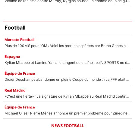
Victime de racisme contre Murray, Kyrgios pousse un énorme coup de gueule !
Football
Mercato Football
Plus de 100M€ pour l'OM : Voici les recrues espérées par Bruno Genesio et Grégory Lorenzi après l’opération dégraissage
Espagne
Kylian Mbappé et Lamine Yamal changent de chaîne : beIN SPORTS ne digère pas cette décision historique et prédit un fiasco pour la Liga
Équipe de France
Didier Deschamps abandonné en pleine Coupe du monde : «La FFF était déjà passée à Zinedine Zidane»
Real Madrid
«C'est une fierté» : La signature de Kylian Mbappé au Real Madrid continue de régaler l'Espagne
Équipe de France
Michael Olise : Pierre Ménès annonce un premier problème pour Zinedine Zidane en équipe de France
NEWS FOOTBALL