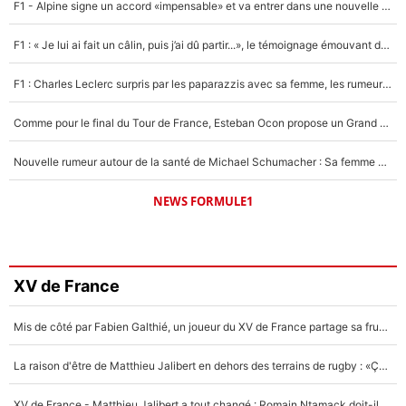
F1 - Alpine signe un accord «impensable» et va entrer dans une nouvelle dimension : Grande nouvelle pour Pierre Gasly !
F1 : « Je lui ai fait un câlin, puis j’ai dû partir...», le témoignage émouvant de Max Verstappen sur sa fille
F1 : Charles Leclerc surpris par les paparazzis avec sa femme, les rumeurs étaient vraies !
Comme pour le final du Tour de France, Esteban Ocon propose un Grand Prix de Formule 1 à Paris : «Autour de l’Arc de Triomphe, ce serait génial» !
Nouvelle rumeur autour de la santé de Michael Schumacher : Sa femme Corinna sort du silence
NEWS FORMULE1
XV de France
Mis de côté par Fabien Galthié, un joueur du XV de France partage sa frustration : «ils ne me l’ont pas dit tout de suite»
La raison d'être de Matthieu Jalibert en dehors des terrains de rugby : «Ça m'atteint autant que si tu touches à un membre de ma famille»
XV de France - Matthieu Jalibert a tout changé : Romain Ntamack doit-il s’inquiéter pour sa place à un an de la Coupe du monde ?