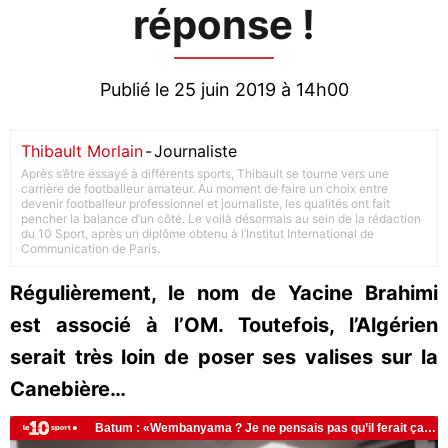
réponse !
Publié le 25 juin 2019 à 14h00
Thibault Morlain
-
Journaliste
Après s’être essayé à différents sports, Thibault se tourne vers une
carrière de footballeur amateur. Au moment de faire un choix entre
devenir footballeur professionnel et journaliste, les qualités ont fait
pencher la balance d’un côté. Le voilà désormais au sein de la rédaction
du 10 Sport, après un diplôme obtenu à l’Institut International de
Communication de Paris.
Régulièrement, le nom de Yacine Brahimi
est associé à l’OM. Toutefois, l’Algérien
serait très loin de poser ses valises sur la
Canebière…