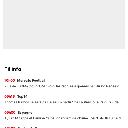
Fil info
10h00
Mercato Football
Plus de 100M€ pour l'OM : Voici les recrues espérées par Bruno Genesio et Grégory Lorenzi après l’opération dégraissage
09h15
Top14
Thomas Ramos ne sera pas le seul à partir : Ces autres joueurs du XV de France pourraient aussi quitter le Stade Toulousain, un club de Top 14 est déjà sur les rangs
09h00
Espagne
Kylian Mbappé et Lamine Yamal changent de chaîne : beIN SPORTS ne digère pas cette décision historique et prédit un fiasco pour la Liga