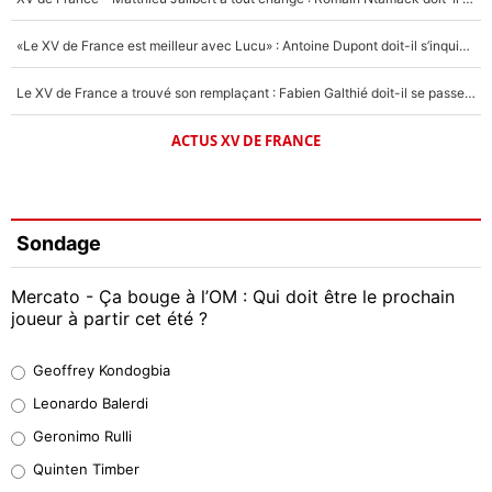
«Le XV de France est meilleur avec Lucu» : Antoine Dupont doit-il s’inquiéter pour sa place ?
Le XV de France a trouvé son remplaçant : Fabien Galthié doit-il se passer d'Antoine Dupont ?
ACTUS XV DE FRANCE
Sondage
Mercato - Ça bouge à l’OM : Qui doit être le prochain
joueur à partir cet été ?
Geoffrey Kondogbia
Geoffrey Kondogbia
38%
Leonardo Balerdi
Leonardo Balerdi
Geronimo Rulli
32%
Quinten Timber
Geronimo Rulli