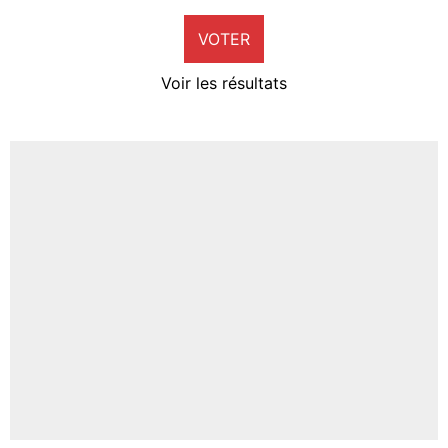
9%
VOTER
Neal Maupay
4%
Voir les résultats
Amine Harit
3%
Faris Moumbagna
4%
Un autre joueur
5%
1674 personnes ont participé aux votes.