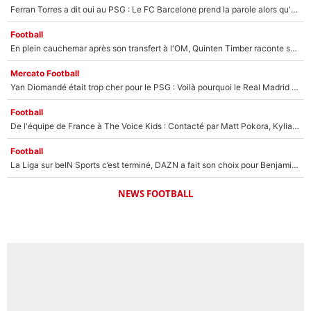
Ferran Torres a dit oui au PSG : Le FC Barcelone prend la parole alors qu'un transfert de l'attaquant espagnol prend forme
Football
En plein cauchemar après son transfert à l'OM, Quinten Timber raconte ses doutes après sa signature à Marseille
Mercato Football
Yan Diomandé était trop cher pour le PSG : Voilà pourquoi le Real Madrid a accepté de payer la somme record de 140M€ pour boucler son transfert !
Football
De l'équipe de France à The Voice Kids : Contacté par Matt Pokora, Kylian Mbappé a accepté de jouer un rôle inédit sur TF1 !
Football
La Liga sur beIN Sports c’est terminé, DAZN a fait son choix pour Benjamin Da Silva et Omar Da Fonseca !
NEWS FOOTBALL