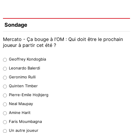
Sondage
Mercato - Ça bouge à l’OM : Qui doit être le prochain
joueur à partir cet été ?
Geoffrey Kondogbia
Geoffrey Kondogbia
38%
Leonardo Balerdi
Leonardo Balerdi
Geronimo Rulli
32%
Quinten Timber
Geronimo Rulli
Pierre-Emile Hojbjerg
5%
Neal Maupay
Quinten Timber
Amine Harit
1%
Faris Moumbagna
Pierre-Emile Hojbjerg
Un autre joueur