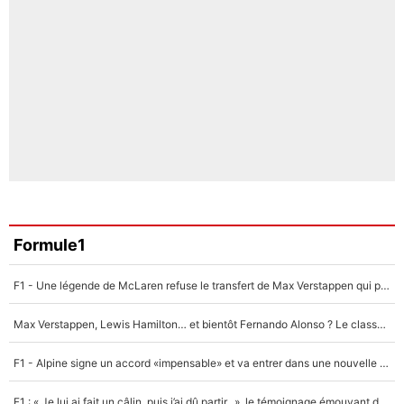
Formule1
F1 - Une légende de McLaren refuse le transfert de Max Verstappen qui pourrait «faire des vagues» et plomber l'ambiance dans l'équipe
Max Verstappen, Lewis Hamilton… et bientôt Fernando Alonso ? Le classement des pilotes les mieux payés en Formule 1 risque de changer !
F1 - Alpine signe un accord «impensable» et va entrer dans une nouvelle dimension : Grande nouvelle pour Pierre Gasly !
F1 : « Je lui ai fait un câlin, puis j’ai dû partir...», le témoignage émouvant de Max Verstappen sur sa fille