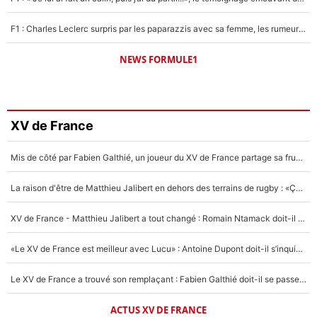
F1 : Charles Leclerc surpris par les paparazzis avec sa femme, les rumeurs étaient vraies !
NEWS FORMULE1
XV de France
Mis de côté par Fabien Galthié, un joueur du XV de France partage sa frustration : «ils ne me l’ont pas dit tout de suite»
La raison d'être de Matthieu Jalibert en dehors des terrains de rugby : «Ça m'atteint autant que si tu touches à un membre de ma famille»
XV de France - Matthieu Jalibert a tout changé : Romain Ntamack doit-il s’inquiéter pour sa place à un an de la Coupe du monde ?
«Le XV de France est meilleur avec Lucu» : Antoine Dupont doit-il s’inquiéter pour sa place ?
Le XV de France a trouvé son remplaçant : Fabien Galthié doit-il se passer d'Antoine Dupont ?
ACTUS XV DE FRANCE