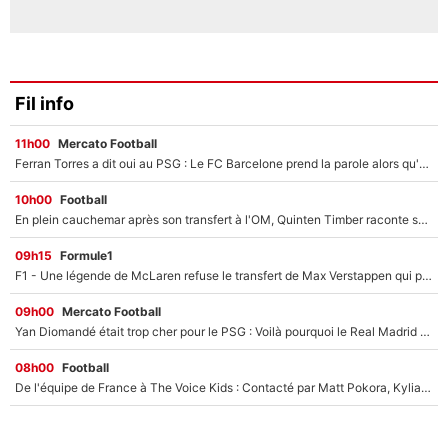
Fil info
11h00
Mercato Football
Ferran Torres a dit oui au PSG : Le FC Barcelone prend la parole alors qu'un transfert de l'attaquant espagnol prend forme
10h00
Football
En plein cauchemar après son transfert à l'OM, Quinten Timber raconte ses doutes après sa signature à Marseille
09h15
Formule1
F1 - Une légende de McLaren refuse le transfert de Max Verstappen qui pourrait «faire des vagues» et plomber l'ambiance dans l'équipe
09h00
Mercato Football
Yan Diomandé était trop cher pour le PSG : Voilà pourquoi le Real Madrid a accepté de payer la somme record de 140M€ pour boucler son transfert !
08h00
Football
De l'équipe de France à The Voice Kids : Contacté par Matt Pokora, Kylian Mbappé a accepté de jouer un rôle inédit sur TF1 !