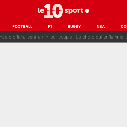
e de Michael Olise : L’annonce du Bayern Munich sur son enf
 : La photo qui met fin au transfert de l’été !
FOOTBALL
F1
RUGBY
NBA
CO
naere officialisent enfin leur couple : La photo qui enflamme 
emplacer Gianni Infantino ? «Il serait un mauvais président», le patron de
ue prêt à l’écarter au PSG, la décision qui va accélérer son tr