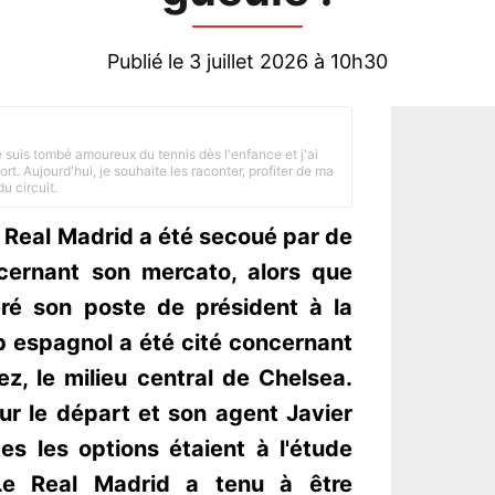
Publié le 3 juillet 2026 à 10h30
je suis tombé amoureux du tennis dès l'enfance et j'ai
ort. Aujourd'hui, je souhaite les raconter, profiter de ma
u circuit.
 Real Madrid a été secoué par de
ernant son mercato, alors que
éré son poste de président à la
ub espagnol a été cité concernant
z, le milieu central de Chelsea.
ur le départ et son agent Javier
es les options étaient à l'étude
Le Real Madrid a tenu à être