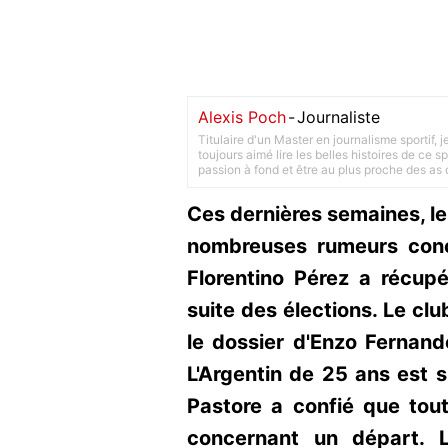
Alexis Poch
-
Journaliste
Titulaire d'un Master en journalisme sportif, 
toujours aimé lire les belles histoires de ce sp
passion à fond et être au plus proche des as d
Ces dernières semaines, le
nombreuses rumeurs conc
Florentino Pérez a récup
suite des élections. Le cl
le dossier d'Enzo Fernande
L'Argentin de 25 ans est s
Pastore a confié que tout
concernant un départ. 