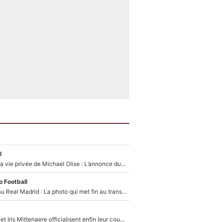
l
Scandale dans la vie privée de Michael Olise : L’annonce du Bayern Munich sur son enfant caché
 Football
Yan Diomandé au Real Madrid : La photo qui met fin au transfert de l’été !
Antoine Dupont et Iris Mittenaere officialisent enfin leur couple : La photo qui enflamme les réseaux sociaux