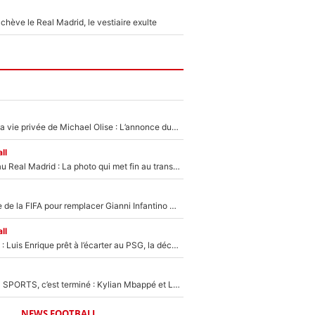
hève le Real Madrid, le vestiaire exulte
Scandale dans la vie privée de Michael Olise : L’annonce du Bayern Munich sur son enfant caché
ll
Yan Diomandé au Real Madrid : La photo qui met fin au transfert de l’été !
Du PSG à la tête de la FIFA pour remplacer Gianni Infantino ? «Il serait un mauvais président», le patron de la Liga s'attaque à Nasser Al-Khelaïfi !
ll
Bradley Barcola : Luis Enrique prêt à l’écarter au PSG, la décision qui va accélérer son transfert à Liverpool ?
La Liga sur beIN SPORTS, c’est terminé : Kylian Mbappé et Lamine Yamal changent de chaîne, «le moment était venu d'ouvrir un nouveau chapitre»
NEWS FOOTBALL