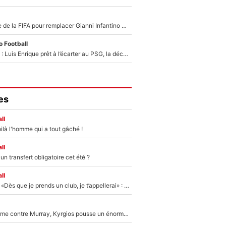
Du PSG à la tête de la FIFA pour remplacer Gianni Infantino ? «Il serait un mauvais président», le patron de la Liga s'attaque à Nasser Al-Khelaïfi !
 Football
Bradley Barcola : Luis Enrique prêt à l’écarter au PSG, la décision qui va accélérer son transfert à Liverpool ?
es
ll
ilà l'homme qui a tout gâché !
ll
n transfert obligatoire cet été ?
ll
Mercato - OM - «Dès que je prends un club, je t’appellerai» : La promesse de Marcelino au moment de claquer la porte
Victime de racisme contre Murray, Kyrgios pousse un énorme coup de gueule !