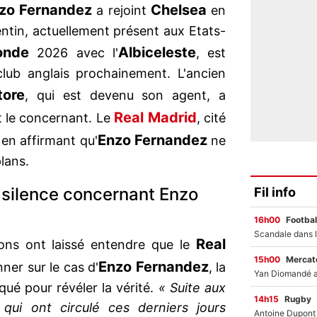
nzo Fernandez
Chelsea
a rejoint
en
gentin, actuellement présent aux Etats-
onde
Albiceleste
2026 avec l'
, est
lub anglais prochainement. L'ancien
tore
, qui est devenu son agent, a
Real Madrid
t le concernant. Le
, cité
Enzo Fernandez
 en affirmant qu'
ne
plans.
 silence concernant Enzo
Fil info
16h00
Footbal
Real
ions ont laissé entendre que le
15h00
Mercato
Enzo Fernandez
nner sur le cas d'
, la
ué pour révéler la vérité.
« Suite aux
14h15
Rugby
 qui ont circulé ces derniers jours