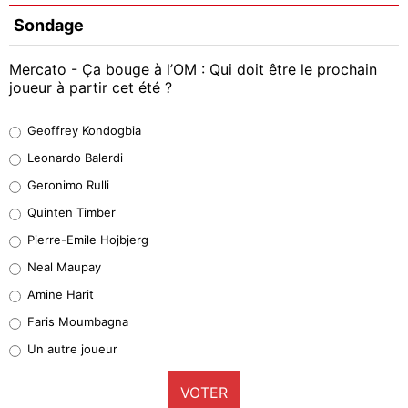
Sondage
Mercato - Ça bouge à l’OM : Qui doit être le prochain
joueur à partir cet été ?
Geoffrey Kondogbia
Geoffrey Kondogbia
38%
Leonardo Balerdi
Leonardo Balerdi
Geronimo Rulli
32%
Quinten Timber
Geronimo Rulli
Pierre-Emile Hojbjerg
5%
Neal Maupay
Quinten Timber
Amine Harit
1%
Faris Moumbagna
Pierre-Emile Hojbjerg
Un autre joueur
9%
VOTER
Neal Maupay