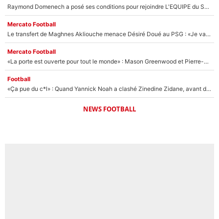
Raymond Domenech a posé ses conditions pour rejoindre L'EQUIPE du Soir : Il refuse de faire l'émission avec un autre chroniqueur !
Mercato Football
Le transfert de Maghnes Akliouche menace Désiré Doué au PSG : «Je valide à 200%»
Mercato Football
«La porte est ouverte pour tout le monde» : Mason Greenwood et Pierre-Emerick Aubameyang ont quitté l'OM, Amine Gouiri balance sur la suite du mercato et sur la réaction du vestiaire !
Football
«Ça pue du c*l» : Quand Yannick Noah a clashé Zinedine Zidane, avant de se faire recadrer par le nouveau sélectionneur de l'équipe de France !
NEWS FOOTBALL