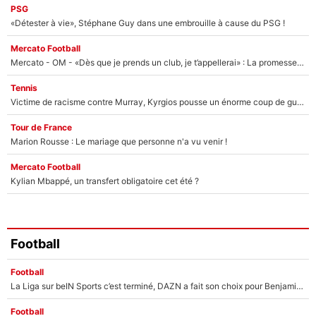
PSG
«Détester à vie», Stéphane Guy dans une embrouille à cause du PSG !
Mercato Football
Mercato - OM - «Dès que je prends un club, je t’appellerai» : La promesse de Marcelino au moment de claquer la porte
Tennis
Victime de racisme contre Murray, Kyrgios pousse un énorme coup de gueule !
Tour de France
Marion Rousse : Le mariage que personne n'a vu venir !
Mercato Football
Kylian Mbappé, un transfert obligatoire cet été ?
Football
Football
La Liga sur beIN Sports c’est terminé, DAZN a fait son choix pour Benjamin Da Silva et Omar Da Fonseca !
Football