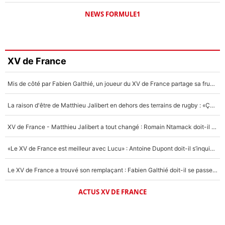
NEWS FORMULE1
XV de France
Mis de côté par Fabien Galthié, un joueur du XV de France partage sa frustration : «ils ne me l’ont pas dit tout de suite»
La raison d'être de Matthieu Jalibert en dehors des terrains de rugby : «Ça m'atteint autant que si tu touches à un membre de ma famille»
XV de France - Matthieu Jalibert a tout changé : Romain Ntamack doit-il s’inquiéter pour sa place à un an de la Coupe du monde ?
«Le XV de France est meilleur avec Lucu» : Antoine Dupont doit-il s’inquiéter pour sa place ?
Le XV de France a trouvé son remplaçant : Fabien Galthié doit-il se passer d'Antoine Dupont ?
ACTUS XV DE FRANCE