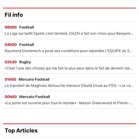
Fil info
06h00
Football
La Liga sur beIN Sports c’est terminé, DAZN a fait son choix pour Benjamin Da Silva et Omar Da Fonseca !
04h00
Football
Raymond Domenech a posé ses conditions pour rejoindre L'EQUIPE du Soir : Il refuse de faire l'émission avec un autre chroniqueur !
02h30
Rugby
«C’est l'une des choses qui me fait le plus peur dans le fait de devenir maman» : En couple avec Antoine Dupont, Iris Mittenaere s'inquiète déjà pour ses futurs enfants !
01h00
Mercato Football
Le transfert de Maghnes Akliouche menace Désiré Doué au PSG : «Je valide à 200%»
00h00
Mercato Football
«La porte est ouverte pour tout le monde» : Mason Greenwood et Pierre-Emerick Aubameyang ont quitté l'OM, Amine Gouiri balance sur la suite du mercato et sur la réaction du vestiaire !
Top Articles