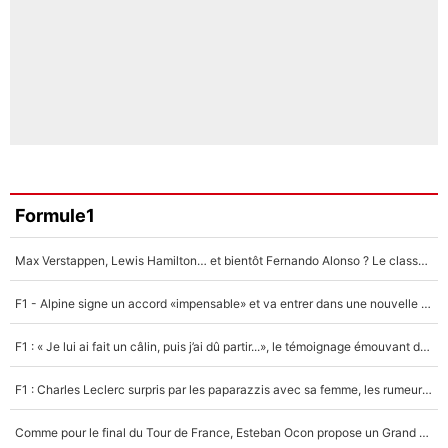
Formule1
Max Verstappen, Lewis Hamilton… et bientôt Fernando Alonso ? Le classement des pilotes les mieux payés en Formule 1 risque de changer !
F1 - Alpine signe un accord «impensable» et va entrer dans une nouvelle dimension : Grande nouvelle pour Pierre Gasly !
F1 : « Je lui ai fait un câlin, puis j’ai dû partir...», le témoignage émouvant de Max Verstappen sur sa fille
F1 : Charles Leclerc surpris par les paparazzis avec sa femme, les rumeurs étaient vraies !
Comme pour le final du Tour de France, Esteban Ocon propose un Grand Prix de Formule 1 à Paris : «Autour de l’Arc de Triomphe, ce serait génial» !