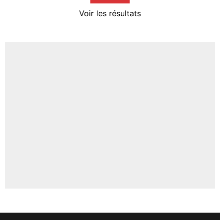
4%
Voir les résultats
Amine Harit
3%
Faris Moumbagna
4%
Un autre joueur
5%
1665 personnes ont participé aux votes.