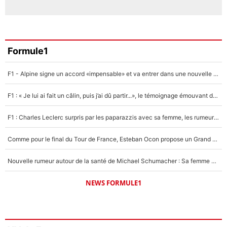
Formule1
F1 - Alpine signe un accord «impensable» et va entrer dans une nouvelle dimension : Grande nouvelle pour Pierre Gasly !
F1 : « Je lui ai fait un câlin, puis j’ai dû partir...», le témoignage émouvant de Max Verstappen sur sa fille
F1 : Charles Leclerc surpris par les paparazzis avec sa femme, les rumeurs étaient vraies !
Comme pour le final du Tour de France, Esteban Ocon propose un Grand Prix de Formule 1 à Paris : «Autour de l’Arc de Triomphe, ce serait génial» !
Nouvelle rumeur autour de la santé de Michael Schumacher : Sa femme Corinna sort du silence
NEWS FORMULE1