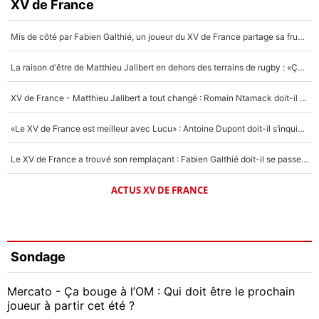
XV de France
Mis de côté par Fabien Galthié, un joueur du XV de France partage sa frustration : «ils ne me l’ont pas dit tout de suite»
La raison d'être de Matthieu Jalibert en dehors des terrains de rugby : «Ça m'atteint autant que si tu touches à un membre de ma famille»
XV de France - Matthieu Jalibert a tout changé : Romain Ntamack doit-il s’inquiéter pour sa place à un an de la Coupe du monde ?
«Le XV de France est meilleur avec Lucu» : Antoine Dupont doit-il s’inquiéter pour sa place ?
Le XV de France a trouvé son remplaçant : Fabien Galthié doit-il se passer d'Antoine Dupont ?
ACTUS XV DE FRANCE
Sondage
Mercato - Ça bouge à l’OM : Qui doit être le prochain
joueur à partir cet été ?