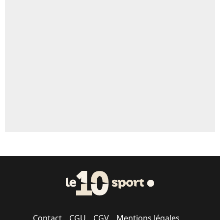
4%
Un autre joueur
5%
1568 personnes ont participé aux votes.
Contact
CGU
CGV
Mentions légales