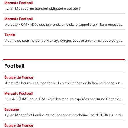
Mercato Football
Kylian Mbappé, un transfert obligatoire cet été ?
Mercato Football
Mercato - OM - «Dès que je prends un club, je t’appellerai» : La promesse de Marcelino au moment de claquer la porte
Tennis
Victime de racisme contre Murray, Kyrgios pousse un énorme coup de gueule !
Football
Équipe de France
«Il est très heureux et impatient» : Les révélations de la famille Zidane sur sa prise de pouvoir en équipe de France !
Mercato Football
Plus de 100M€ pour l'OM : Voici les recrues espérées par Bruno Genesio et Grégory Lorenzi après l’opération dégraissage
Espagne
Kylian Mbappé et Lamine Yamal changent de chaîne : beIN SPORTS ne digère pas cette décision historique et prédit un fiasco pour la Liga
Équipe de France