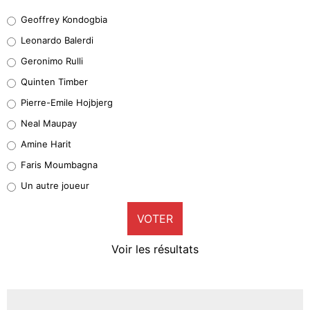
Geoffrey Kondogbia
Geoffrey Kondogbia
38%
Leonardo Balerdi
Leonardo Balerdi
Geronimo Rulli
32%
Quinten Timber
Geronimo Rulli
Pierre-Emile Hojbjerg
5%
Neal Maupay
Quinten Timber
Amine Harit
1%
Faris Moumbagna
Pierre-Emile Hojbjerg
Un autre joueur
9%
VOTER
Neal Maupay
4%
Voir les résultats
Amine Harit
3%
Faris Moumbagna