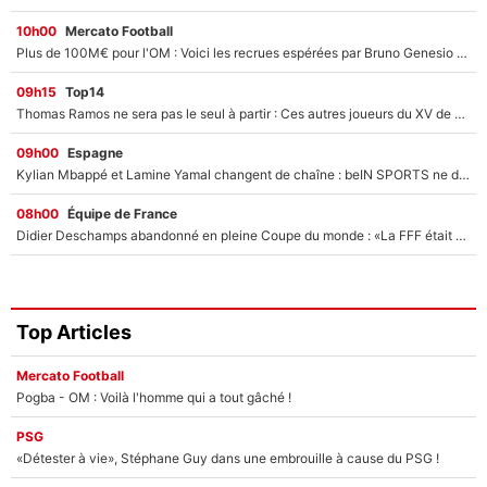
10h00
Mercato Football
Plus de 100M€ pour l'OM : Voici les recrues espérées par Bruno Genesio et Grégory Lorenzi après l’opération dégraissage
09h15
Top14
Thomas Ramos ne sera pas le seul à partir : Ces autres joueurs du XV de France pourraient aussi quitter le Stade Toulousain, un club de Top 14 est déjà sur les rangs
09h00
Espagne
Kylian Mbappé et Lamine Yamal changent de chaîne : beIN SPORTS ne digère pas cette décision historique et prédit un fiasco pour la Liga
08h00
Équipe de France
Didier Deschamps abandonné en pleine Coupe du monde : «La FFF était déjà passée à Zinedine Zidane»
Top Articles
Mercato Football
Pogba - OM : Voilà l'homme qui a tout gâché !
PSG
«Détester à vie», Stéphane Guy dans une embrouille à cause du PSG !