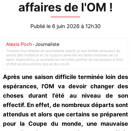
affaires de l'OM !
Publié le 6 juin 2026 à 12h30
Alexis Poch
-
Journaliste
Titulaire d'un Master en journalisme sportif, je suis tombé amoureux du
tennis dès l'enfance et j'ai toujours aimé lire les belles histoires de ce
sport. Aujourd'hui, je souhaite les raconter, profiter de ma passion à fond
et être au plus proche des as du circuit.
Après une saison difficile terminée loin des
espérances, l'OM va devoir changer des
choses durant l'été au niveau de son
effectif. En effet, de nombreux départs sont
attendus et alors que certains se préparent
pour la Coupe du monde, une mauvaise