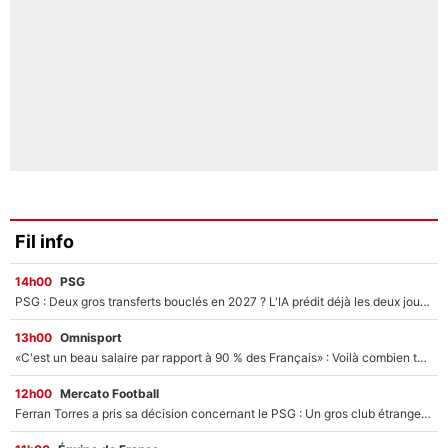
Fil info
14h00
PSG
PSG : Deux gros transferts bouclés en 2027 ? L'IA prédit déjà les deux joueurs qui pourraient rejoindre Luis Enrique !
13h00
Omnisport
«C'est un beau salaire par rapport à 90 % des Français» : Voilà combien touchait Nelson Monfort sur France Télévisions avant de rejoindre CNews
12h00
Mercato Football
Ferran Torres a pris sa décision concernant le PSG : Un gros club étranger prêt à relancer le feuilleton pour la signature du champion du monde 2026 !