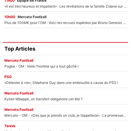
11h00
Équipe de France
«Il est très heureux et impatient» : Les révélations de la famille Zidane sur sa prise de pouvoir en équipe de France !
10h00
Mercato Football
Plus de 100M€ pour l'OM : Voici les recrues espérées par Bruno Genesio et Grégory Lorenzi après l’opération dégraissage
Top Articles
Mercato Football
Pogba - OM : Voilà l'homme qui a tout gâché !
PSG
«Détester à vie», Stéphane Guy dans une embrouille à cause du PSG !
Mercato Football
Kylian Mbappé, un transfert obligatoire cet été ?
Mercato Football
Mercato - OM - «Dès que je prends un club, je t’appellerai» : La promesse de Marcelino au moment de claquer la porte
Tennis