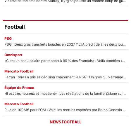
Victime de racisme contre Murray, Kyrgios pousse un énorme coup de gueule !
Football
PSG
PSG : Deux gros transferts bouclés en 2027 ? L'IA prédit déjà les deux joueurs qui pourraient rejoindre Luis Enrique !
Omnisport
«C'est un beau salaire par rapport à 90 % des Français» : Voilà combien touchait Nelson Monfort sur France Télévisions avant de rejoindre CNews
Mercato Football
Ferran Torres a pris sa décision concernant le PSG : Un gros club étranger prêt à relancer le feuilleton pour la signature du champion du monde 2026 !
Équipe de France
«Il est très heureux et impatient» : Les révélations de la famille Zidane sur sa prise de pouvoir en équipe de France !
Mercato Football
Plus de 100M€ pour l'OM : Voici les recrues espérées par Bruno Genesio et Grégory Lorenzi après l’opération dégraissage
NEWS FOOTBALL