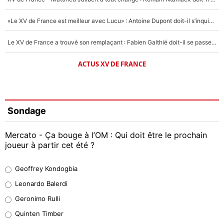
«Le XV de France est meilleur avec Lucu» : Antoine Dupont doit-il s’inquiéter pour sa place ?
Le XV de France a trouvé son remplaçant : Fabien Galthié doit-il se passer d'Antoine Dupont ?
ACTUS XV DE FRANCE
Sondage
Mercato - Ça bouge à l’OM : Qui doit être le prochain
joueur à partir cet été ?
Geoffrey Kondogbia
Geoffrey Kondogbia
38%
Leonardo Balerdi
Leonardo Balerdi
Geronimo Rulli
32%
Quinten Timber
Geronimo Rulli