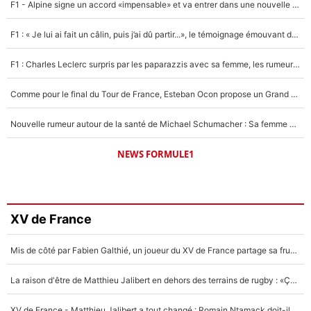
F1 - Alpine signe un accord «impensable» et va entrer dans une nouvelle dimension : Grande nouvelle pour Pierre Gasly !
F1 : « Je lui ai fait un câlin, puis j’ai dû partir...», le témoignage émouvant de Max Verstappen sur sa fille
F1 : Charles Leclerc surpris par les paparazzis avec sa femme, les rumeurs étaient vraies !
Comme pour le final du Tour de France, Esteban Ocon propose un Grand Prix de Formule 1 à Paris : «Autour de l’Arc de Triomphe, ce serait génial» !
Nouvelle rumeur autour de la santé de Michael Schumacher : Sa femme Corinna sort du silence
NEWS FORMULE1
XV de France
Mis de côté par Fabien Galthié, un joueur du XV de France partage sa frustration : «ils ne me l’ont pas dit tout de suite»
La raison d'être de Matthieu Jalibert en dehors des terrains de rugby : «Ça m'atteint autant que si tu touches à un membre de ma famille»
XV de France - Matthieu Jalibert a tout changé : Romain Ntamack doit-il s’inquiéter pour sa place à un an de la Coupe du monde ?