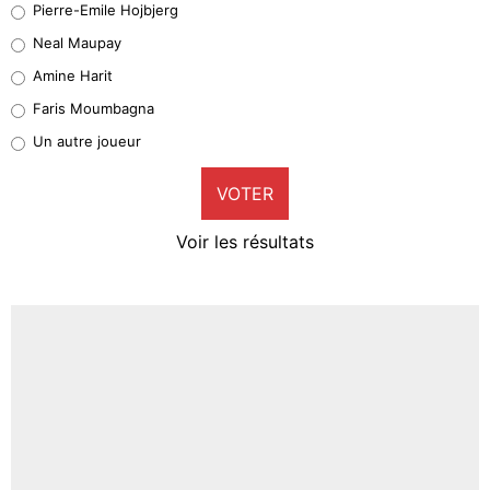
Pierre-Emile Hojbjerg
5%
Neal Maupay
Quinten Timber
Amine Harit
1%
Faris Moumbagna
Pierre-Emile Hojbjerg
Un autre joueur
9%
VOTER
Neal Maupay
4%
Voir les résultats
Amine Harit
3%
Faris Moumbagna
4%
Un autre joueur
5%
1579 personnes ont participé aux votes.