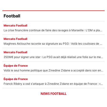
Football
Mercato Football
La crise financière continue de faire des ravages à Marseille : L’OM a placé 12 joueurs sur le marché des transferts… et ça pourrait lui rapporter près de 100M€ !
Mercato Football
Maghnes Akliouche raconte sa signature au PSG : Voilà les coulisses de son transfert de rêve à 50M€
Mercato Football
250M€ pour signer une star : Le PSG avait déjà réalisé une folie sur le mercato bien avant Neymar !
Équipe de France
Voilà le seul homme politique que Zinedine Zidane a accepté dans son entourage : «Je garde un très bon souvenir de lui»
Équipe de France
Franck Ribéry a osé s'attaquer à Zinedine Zidane en équipe de France : «Je n'aurais jamais fait ça»
NEWS FOOTBALL