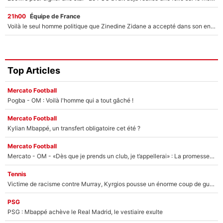
21h00
Équipe de France
Voilà le seul homme politique que Zinedine Zidane a accepté dans son entourage : «Je garde un très bon souvenir de lui»
Top Articles
Mercato Football
Pogba - OM : Voilà l'homme qui a tout gâché !
Mercato Football
Kylian Mbappé, un transfert obligatoire cet été ?
Mercato Football
Mercato - OM - «Dès que je prends un club, je t’appellerai» : La promesse de Marcelino au moment de claquer la porte
Tennis
Victime de racisme contre Murray, Kyrgios pousse un énorme coup de gueule !
PSG
PSG : Mbappé achève le Real Madrid, le vestiaire exulte