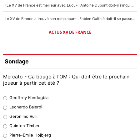
«Le XV de France est meilleur avec Lucu» : Antoine Dupont doit-il s’inquiéter pour sa place ?
Le XV de France a trouvé son remplaçant : Fabien Galthié doit-il se passer d'Antoine Dupont ?
ACTUS XV DE FRANCE
Sondage
Mercato - Ça bouge à l’OM : Qui doit être le prochain
joueur à partir cet été ?
Geoffrey Kondogbia
Geoffrey Kondogbia
38%
Leonardo Balerdi
Leonardo Balerdi
Geronimo Rulli
32%
Quinten Timber
Geronimo Rulli
Pierre-Emile Hojbjerg
5%