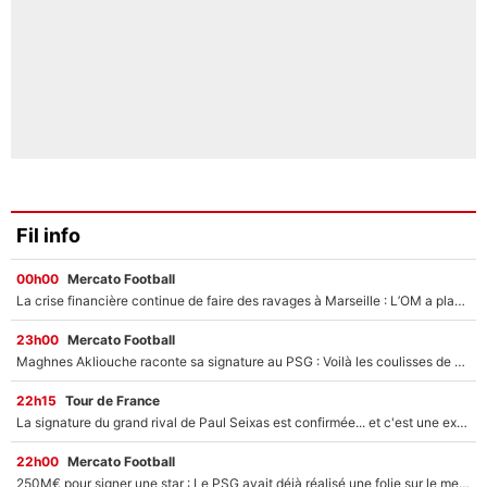
Fil info
00h00
Mercato Football
La crise financière continue de faire des ravages à Marseille : L’OM a placé 12 joueurs sur le marché des transferts… et ça pourrait lui rapporter près de 100M€ !
23h00
Mercato Football
Maghnes Akliouche raconte sa signature au PSG : Voilà les coulisses de son transfert de rêve à 50M€
22h15
Tour de France
La signature du grand rival de Paul Seixas est confirmée... et c'est une excellente nouvelle pour l'équipe Decathlon-CMA CGM !
22h00
Mercato Football
250M€ pour signer une star : Le PSG avait déjà réalisé une folie sur le mercato bien avant Neymar !