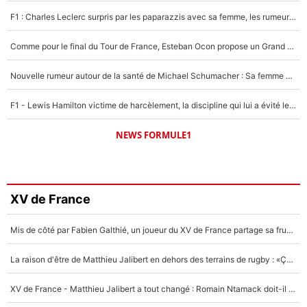
F1 : Charles Leclerc surpris par les paparazzis avec sa femme, les rumeurs étaient vraies !
Comme pour le final du Tour de France, Esteban Ocon propose un Grand Prix de Formule 1 à Paris : «Autour de l’Arc de Triomphe, ce serait génial» !
Nouvelle rumeur autour de la santé de Michael Schumacher : Sa femme Corinna sort du silence
F1 - Lewis Hamilton victime de harcèlement, la discipline qui lui a évité le pire : «J'aurais probablement mal tourné»
NEWS FORMULE1
XV de France
Mis de côté par Fabien Galthié, un joueur du XV de France partage sa frustration : «ils ne me l’ont pas dit tout de suite»
La raison d'être de Matthieu Jalibert en dehors des terrains de rugby : «Ça m'atteint autant que si tu touches à un membre de ma famille»
XV de France - Matthieu Jalibert a tout changé : Romain Ntamack doit-il s’inquiéter pour sa place à un an de la Coupe du monde ?