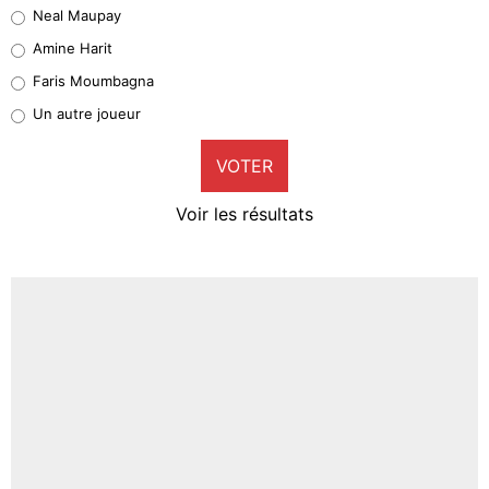
Neal Maupay
Quinten Timber
Amine Harit
1%
Faris Moumbagna
Pierre-Emile Hojbjerg
Un autre joueur
9%
VOTER
Neal Maupay
4%
Voir les résultats
Amine Harit
3%
Faris Moumbagna
5%
Un autre joueur
5%
1536 personnes ont participé aux votes.