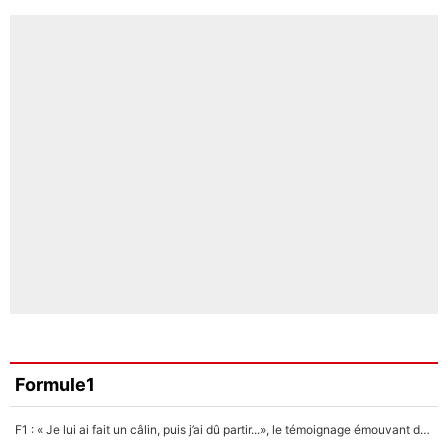
Formule1
F1 : « Je lui ai fait un câlin, puis j’ai dû partir...», le témoignage émouvant de Max Verstappen sur sa fille