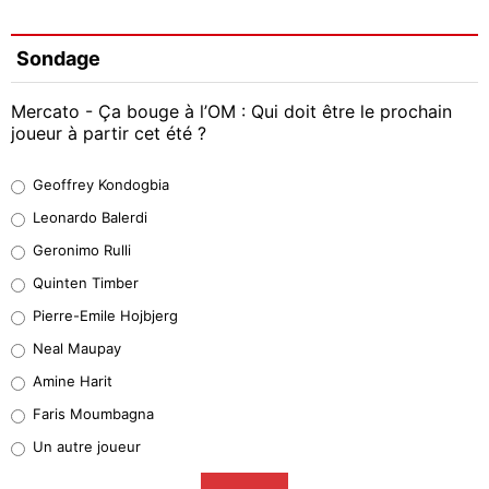
Sondage
Mercato - Ça bouge à l’OM : Qui doit être le prochain
joueur à partir cet été ?
Geoffrey Kondogbia
Geoffrey Kondogbia
38%
Leonardo Balerdi
Leonardo Balerdi
Geronimo Rulli
32%
Quinten Timber
Geronimo Rulli
Pierre-Emile Hojbjerg
5%
Neal Maupay
Quinten Timber
Amine Harit
1%
Faris Moumbagna
Pierre-Emile Hojbjerg
Un autre joueur
9%