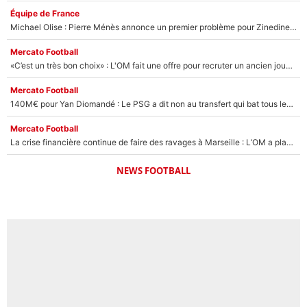
Équipe de France
Michael Olise : Pierre Ménès annonce un premier problème pour Zinedine Zidane en équipe de France
Mercato Football
«C’est un très bon choix» : L'OM fait une offre pour recruter un ancien joueur du PSG... et c'est validé dans l'After Foot !
Mercato Football
140M€ pour Yan Diomandé : Le PSG a dit non au transfert qui bat tous les records sur le mercato
Mercato Football
La crise financière continue de faire des ravages à Marseille : L’OM a placé 12 joueurs sur le marché des transferts… et ça pourrait lui rapporter près de 100M€ !
NEWS FOOTBALL