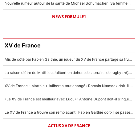
Nouvelle rumeur autour de la santé de Michael Schumacher : Sa femme Corinna sort du silence
NEWS FORMULE1
XV de France
Mis de côté par Fabien Galthié, un joueur du XV de France partage sa frustration : «ils ne me l’ont pas dit tout de suite»
La raison d'être de Matthieu Jalibert en dehors des terrains de rugby : «Ça m'atteint autant que si tu touches à un membre de ma famille»
XV de France - Matthieu Jalibert a tout changé : Romain Ntamack doit-il s’inquiéter pour sa place à un an de la Coupe du monde ?
«Le XV de France est meilleur avec Lucu» : Antoine Dupont doit-il s’inquiéter pour sa place ?
Le XV de France a trouvé son remplaçant : Fabien Galthié doit-il se passer d'Antoine Dupont ?
ACTUS XV DE FRANCE