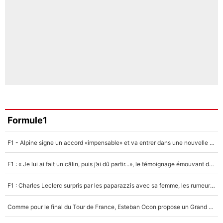
Formule1
F1 - Alpine signe un accord «impensable» et va entrer dans une nouvelle dimension : Grande nouvelle pour Pierre Gasly !
F1 : « Je lui ai fait un câlin, puis j’ai dû partir...», le témoignage émouvant de Max Verstappen sur sa fille
F1 : Charles Leclerc surpris par les paparazzis avec sa femme, les rumeurs étaient vraies !
Comme pour le final du Tour de France, Esteban Ocon propose un Grand Prix de Formule 1 à Paris : «Autour de l’Arc de Triomphe, ce serait génial» !