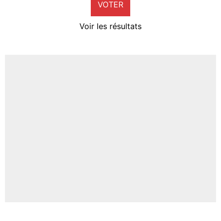
VOTER
Neal Maupay
4%
Voir les résultats
Amine Harit
3%
Faris Moumbagna
5%
Un autre joueur
5%
1547 personnes ont participé aux votes.