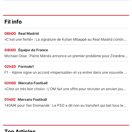
Fil info
06h00
Real Madrid
«C'est une fierté» : La signature de Kylian Mbappé au Real Madrid continue de régaler l'Espagne
04h00
Équipe de France
Michael Olise : Pierre Ménès annonce un premier problème pour Zinedine Zidane en équipe de France
02h30
Formule1
F1 - Alpine signe un accord «impensable» et va entrer dans une nouvelle dimension : Grande nouvelle pour Pierre Gasly !
02h00
Mercato Football
«C’est un très bon choix» : L'OM fait une offre pour recruter un ancien joueur du PSG... et c'est validé dans l'After Foot !
01h00
Mercato Football
140M€ pour Yan Diomandé : Le PSG a dit non au transfert qui bat tous les records sur le mercato
Top Articles