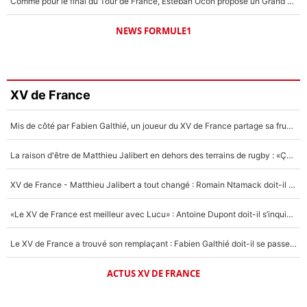
Comme pour le final du Tour de France, Esteban Ocon propose un Grand Prix de Formule 1 à Paris : «Autour de l’Arc de Triomphe, ce serait génial» !
NEWS FORMULE1
XV de France
Mis de côté par Fabien Galthié, un joueur du XV de France partage sa frustration : «ils ne me l’ont pas dit tout de suite»
La raison d'être de Matthieu Jalibert en dehors des terrains de rugby : «Ça m'atteint autant que si tu touches à un membre de ma famille»
XV de France - Matthieu Jalibert a tout changé : Romain Ntamack doit-il s’inquiéter pour sa place à un an de la Coupe du monde ?
«Le XV de France est meilleur avec Lucu» : Antoine Dupont doit-il s’inquiéter pour sa place ?
Le XV de France a trouvé son remplaçant : Fabien Galthié doit-il se passer d'Antoine Dupont ?
ACTUS XV DE FRANCE