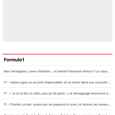
Formule1
Max Verstappen, Lewis Hamilton… et bientôt Fernando Alonso ? Le classement des pilotes les mieux payés en Formule 1 risque de changer !
F1 - Alpine signe un accord «impensable» et va entrer dans une nouvelle dimension : Grande nouvelle pour Pierre Gasly !
F1 : « Je lui ai fait un câlin, puis j’ai dû partir...», le témoignage émouvant de Max Verstappen sur sa fille
F1 : Charles Leclerc surpris par les paparazzis avec sa femme, les rumeurs étaient vraies !