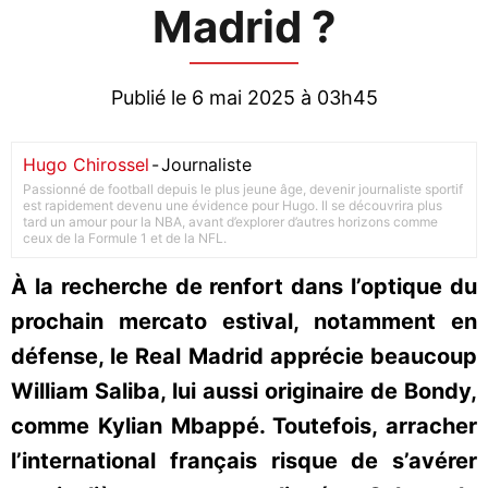
Madrid ?
Publié le 6 mai 2025 à 03h45
Hugo Chirossel
-
Journaliste
Passionné de football depuis le plus jeune âge, devenir journaliste sportif
est rapidement devenu une évidence pour Hugo. Il se découvrira plus
tard un amour pour la NBA, avant d’explorer d’autres horizons comme
ceux de la Formule 1 et de la NFL.
À la recherche de renfort dans l’optique du
prochain mercato estival, notamment en
défense, le Real Madrid apprécie beaucoup
William Saliba, lui aussi originaire de Bondy,
comme Kylian Mbappé. Toutefois, arracher
l’international français risque de s’avérer