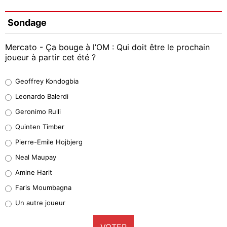
Sondage
Mercato - Ça bouge à l’OM : Qui doit être le prochain
joueur à partir cet été ?
Geoffrey Kondogbia
Geoffrey Kondogbia
38%
Leonardo Balerdi
Leonardo Balerdi
Geronimo Rulli
32%
Quinten Timber
Geronimo Rulli
Pierre-Emile Hojbjerg
5%
Neal Maupay
Quinten Timber
Amine Harit
1%
Faris Moumbagna
Pierre-Emile Hojbjerg
Un autre joueur
9%
VOTER