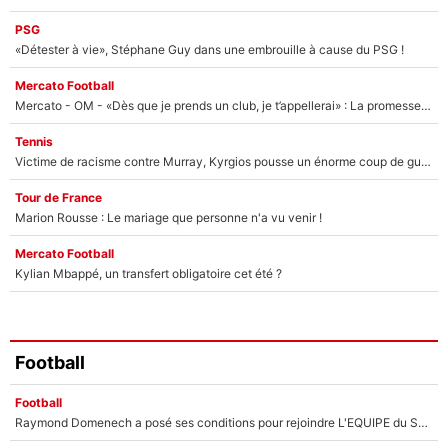
PSG
«Détester à vie», Stéphane Guy dans une embrouille à cause du PSG !
Mercato Football
Mercato - OM - «Dès que je prends un club, je t’appellerai» : La promesse de Marcelino au moment de claquer la porte
Tennis
Victime de racisme contre Murray, Kyrgios pousse un énorme coup de gueule !
Tour de France
Marion Rousse : Le mariage que personne n'a vu venir !
Mercato Football
Kylian Mbappé, un transfert obligatoire cet été ?
Football
Football
Raymond Domenech a posé ses conditions pour rejoindre L'EQUIPE du Soir : Il refuse de faire l'émission avec un autre chroniqueur !