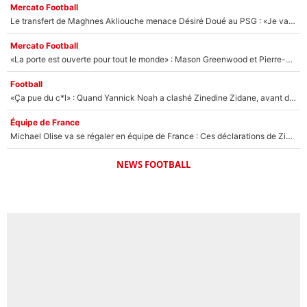
Mercato Football
Le transfert de Maghnes Akliouche menace Désiré Doué au PSG : «Je valide à 200%»
Mercato Football
«La porte est ouverte pour tout le monde» : Mason Greenwood et Pierre-Emerick Aubameyang ont quitté l'OM, Amine Gouiri balance sur la suite du mercato et sur la réaction du vestiaire !
Football
«Ça pue du c*l» : Quand Yannick Noah a clashé Zinedine Zidane, avant de se faire recadrer par le nouveau sélectionneur de l'équipe de France !
Équipe de France
Michael Olise va se régaler en équipe de France : Ces déclarations de Zinedine Zidane qui prouvent qu'il va tout miser sur la star du Bayern Munich !
NEWS FOOTBALL