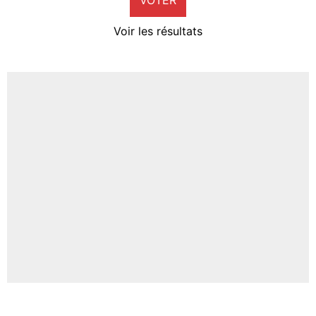
Neal Maupay
4%
Voir les résultats
Amine Harit
3%
Faris Moumbagna
4%
Un autre joueur
5%
1664 personnes ont participé aux votes.