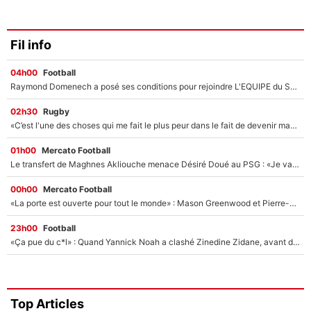
Fil info
04h00
Football
Raymond Domenech a posé ses conditions pour rejoindre L'EQUIPE du Soir : Il refuse de faire l'émission avec un autre chroniqueur !
02h30
Rugby
«C’est l'une des choses qui me fait le plus peur dans le fait de devenir maman» : En couple avec Antoine Dupont, Iris Mittenaere s'inquiète déjà pour ses futurs enfants !
01h00
Mercato Football
Le transfert de Maghnes Akliouche menace Désiré Doué au PSG : «Je valide à 200%»
00h00
Mercato Football
«La porte est ouverte pour tout le monde» : Mason Greenwood et Pierre-Emerick Aubameyang ont quitté l'OM, Amine Gouiri balance sur la suite du mercato et sur la réaction du vestiaire !
23h00
Football
«Ça pue du c*l» : Quand Yannick Noah a clashé Zinedine Zidane, avant de se faire recadrer par le nouveau sélectionneur de l'équipe de France !
Top Articles