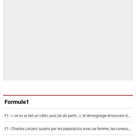
Formule1
F1 : « Je lui ai fait un câlin, puis j’ai dû partir...», le témoignage émouvant de Max Verstappen sur sa fille
F1 : Charles Leclerc surpris par les paparazzis avec sa femme, les rumeurs étaient vraies !