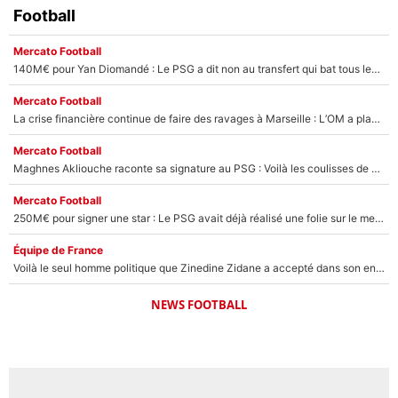
Football
Mercato Football
140M€ pour Yan Diomandé : Le PSG a dit non au transfert qui bat tous les records sur le mercato
Mercato Football
La crise financière continue de faire des ravages à Marseille : L’OM a placé 12 joueurs sur le marché des transferts… et ça pourrait lui rapporter près de 100M€ !
Mercato Football
Maghnes Akliouche raconte sa signature au PSG : Voilà les coulisses de son transfert de rêve à 50M€
Mercato Football
250M€ pour signer une star : Le PSG avait déjà réalisé une folie sur le mercato bien avant Neymar !
Équipe de France
Voilà le seul homme politique que Zinedine Zidane a accepté dans son entourage : «Je garde un très bon souvenir de lui»
NEWS FOOTBALL