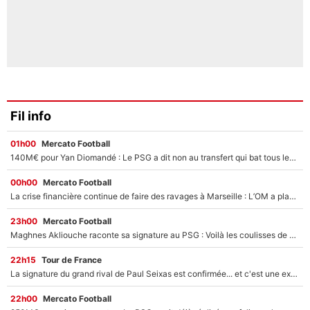
Fil info
01h00
Mercato Football
140M€ pour Yan Diomandé : Le PSG a dit non au transfert qui bat tous les records sur le mercato
00h00
Mercato Football
La crise financière continue de faire des ravages à Marseille : L’OM a placé 12 joueurs sur le marché des transferts… et ça pourrait lui rapporter près de 100M€ !
23h00
Mercato Football
Maghnes Akliouche raconte sa signature au PSG : Voilà les coulisses de son transfert de rêve à 50M€
22h15
Tour de France
La signature du grand rival de Paul Seixas est confirmée... et c'est une excellente nouvelle pour l'équipe Decathlon-CMA CGM !
22h00
Mercato Football