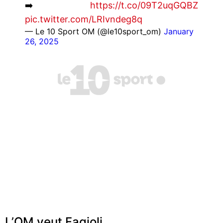
➡️
https://t.co/09T2uqGQBZ
pic.twitter.com/LRIvndeg8q
— Le 10 Sport OM (@le10sport_om)
January
26, 2025
L’OM veut Fagioli