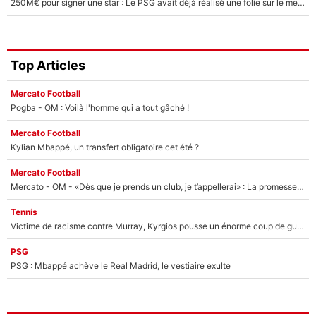
250M€ pour signer une star : Le PSG avait déjà réalisé une folie sur le mercato bien avant Neymar !
Top Articles
Mercato Football
Pogba - OM : Voilà l'homme qui a tout gâché !
Mercato Football
Kylian Mbappé, un transfert obligatoire cet été ?
Mercato Football
Mercato - OM - «Dès que je prends un club, je t’appellerai» : La promesse de Marcelino au moment de claquer la porte
Tennis
Victime de racisme contre Murray, Kyrgios pousse un énorme coup de gueule !
PSG
PSG : Mbappé achève le Real Madrid, le vestiaire exulte