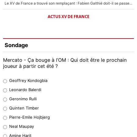
Le XV de France a trouvé son remplaçant : Fabien Galthié doit-il se passer d'Antoine Dupont ?
ACTUS XV DE FRANCE
Sondage
Mercato - Ça bouge à l’OM : Qui doit être le prochain
joueur à partir cet été ?
Geoffrey Kondogbia
Geoffrey Kondogbia
38%
Leonardo Balerdi
Leonardo Balerdi
Geronimo Rulli
32%
Quinten Timber
Geronimo Rulli
Pierre-Emile Hojbjerg
5%
Neal Maupay
Quinten Timber
Amine Harit