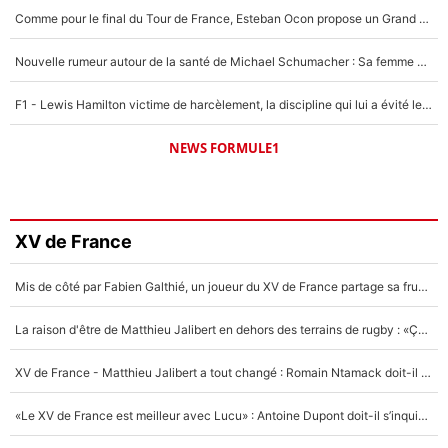
Comme pour le final du Tour de France, Esteban Ocon propose un Grand Prix de Formule 1 à Paris : «Autour de l’Arc de Triomphe, ce serait génial» !
Nouvelle rumeur autour de la santé de Michael Schumacher : Sa femme Corinna sort du silence
F1 - Lewis Hamilton victime de harcèlement, la discipline qui lui a évité le pire : «J'aurais probablement mal tourné»
NEWS FORMULE1
XV de France
Mis de côté par Fabien Galthié, un joueur du XV de France partage sa frustration : «ils ne me l’ont pas dit tout de suite»
La raison d'être de Matthieu Jalibert en dehors des terrains de rugby : «Ça m'atteint autant que si tu touches à un membre de ma famille»
XV de France - Matthieu Jalibert a tout changé : Romain Ntamack doit-il s’inquiéter pour sa place à un an de la Coupe du monde ?
«Le XV de France est meilleur avec Lucu» : Antoine Dupont doit-il s’inquiéter pour sa place ?