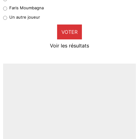
1%
Faris Moumbagna
Pierre-Emile Hojbjerg
Un autre joueur
9%
VOTER
Neal Maupay
4%
Voir les résultats
Amine Harit
3%
Faris Moumbagna
5%
Un autre joueur
5%
1538 personnes ont participé aux votes.