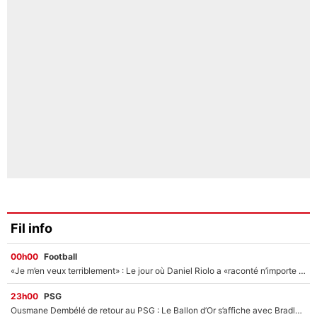
Fil info
00h00
Football
«Je m’en veux terriblement» : Le jour où Daniel Riolo a «raconté n’importe quoi» dans l'After Foot !
23h00
PSG
Ousmane Dembélé de retour au PSG : Le Ballon d’Or s’affiche avec Bradley Barcola en plein cœur du feuilleton sur son départ !