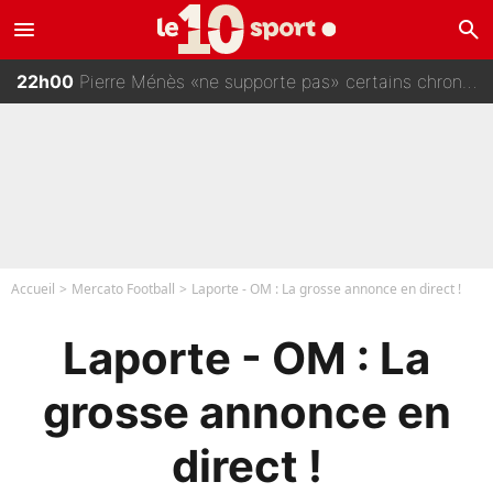
menu
search
23h00
Ousmane Dembélé de retour au PSG : Le Ballon d’Or s’affiche avec Bradley Barcola en plein cœur du feuilleton sur son départ !
22h00
Pierre Ménès «ne supporte pas» certains chroniqueurs de L'EQUIPE du Soir : Ils vont tous partir !
21h00
«Zaïre-Emery c’est comme Zidane» : Le phénomène du PSG est comparé à son nouveau sélectionneur... et ils vont se retrouver en Bleus !
20h00
Bradley Barcola prêt à claquer la porte cet été, voici le gros problème que peut rencontrer Luis Enrique avec ses attaquants au PSG !
Accueil
Mercato Football
Laporte - OM : La grosse annonce en direct !
Laporte - OM : La
grosse annonce en
direct !