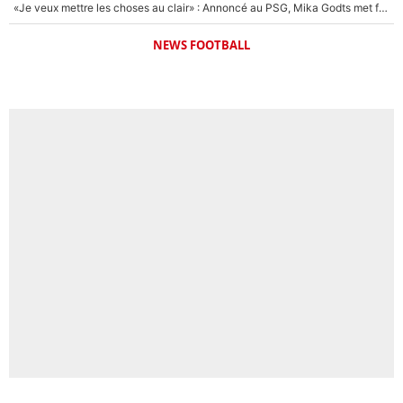
«Je veux mettre les choses au clair» : Annoncé au PSG, Mika Godts met fin au suspense et éteint la polémique sur son transfert !
NEWS FOOTBALL