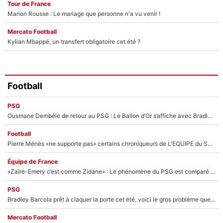
Tour de France
Marion Rousse : Le mariage que personne n'a vu venir !
Mercato Football
Kylian Mbappé, un transfert obligatoire cet été ?
Football
PSG
Ousmane Dembélé de retour au PSG : Le Ballon d’Or s’affiche avec Bradley Barcola en plein cœur du feuilleton sur son départ !
Football
Pierre Ménès «ne supporte pas» certains chroniqueurs de L'EQUIPE du Soir : Ils vont tous partir !
Équipe de France
«Zaïre-Emery c’est comme Zidane» : Le phénomène du PSG est comparé à son nouveau sélectionneur... et ils vont se retrouver en Bleus !
PSG
Bradley Barcola prêt à claquer la porte cet été, voici le gros problème que peut rencontrer Luis Enrique avec ses attaquants au PSG !
Mercato Football