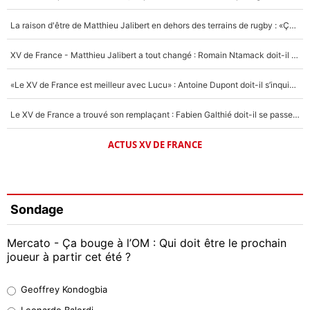
La raison d'être de Matthieu Jalibert en dehors des terrains de rugby : «Ça m'atteint autant que si tu touches à un membre de ma famille»
XV de France - Matthieu Jalibert a tout changé : Romain Ntamack doit-il s’inquiéter pour sa place à un an de la Coupe du monde ?
«Le XV de France est meilleur avec Lucu» : Antoine Dupont doit-il s’inquiéter pour sa place ?
Le XV de France a trouvé son remplaçant : Fabien Galthié doit-il se passer d'Antoine Dupont ?
ACTUS XV DE FRANCE
Sondage
Mercato - Ça bouge à l’OM : Qui doit être le prochain
joueur à partir cet été ?
Geoffrey Kondogbia
Geoffrey Kondogbia
38%
Leonardo Balerdi