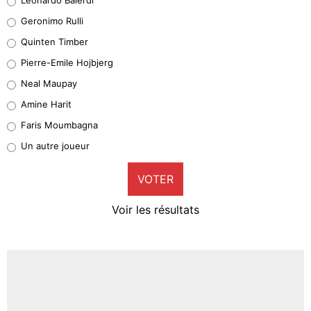
Leonardo Balerdi
Geronimo Rulli
32%
Quinten Timber
Geronimo Rulli
Pierre-Emile Hojbjerg
5%
Neal Maupay
Quinten Timber
Amine Harit
1%
Faris Moumbagna
Pierre-Emile Hojbjerg
Un autre joueur
9%
VOTER
Neal Maupay
4%
Voir les résultats
Amine Harit
3%
Faris Moumbagna
4%
Un autre joueur