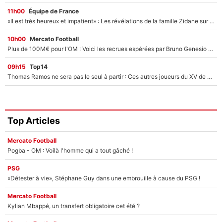
11h00
Équipe de France
«Il est très heureux et impatient» : Les révélations de la famille Zidane sur sa prise de pouvoir en équipe de France !
10h00
Mercato Football
Plus de 100M€ pour l'OM : Voici les recrues espérées par Bruno Genesio et Grégory Lorenzi après l’opération dégraissage
09h15
Top14
Thomas Ramos ne sera pas le seul à partir : Ces autres joueurs du XV de France pourraient aussi quitter le Stade Toulousain, un club de Top 14 est déjà sur les rangs
Top Articles
Mercato Football
Pogba - OM : Voilà l'homme qui a tout gâché !
PSG
«Détester à vie», Stéphane Guy dans une embrouille à cause du PSG !
Mercato Football
Kylian Mbappé, un transfert obligatoire cet été ?