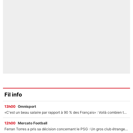
Fil info
13h00
Omnisport
«C'est un beau salaire par rapport à 90 % des Français» : Voilà combien touchait Nelson Monfort sur France Télévisions avant de rejoindre CNews
12h00
Mercato Football
Ferran Torres a pris sa décision concernant le PSG : Un gros club étranger prêt à relancer le feuilleton pour la signature du champion du monde 2026 !