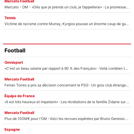
Mercato Football
Mercato - OM - «Dès que je prends un club, je t’appellerai» : La promesse de Marcelino au moment de claquer la porte
Tennis
Victime de racisme contre Murray, Kyrgios pousse un énorme coup de gueule !
Football
Omnisport
«C'est un beau salaire par rapport à 90 % des Français» : Voilà combien touchait Nelson Monfort sur France Télévisions avant de rejoindre CNews
Mercato Football
Ferran Torres a pris sa décision concernant le PSG : Un gros club étranger prêt à relancer le feuilleton pour la signature du champion du monde 2026 !
Équipe de France
«Il est très heureux et impatient» : Les révélations de la famille Zidane sur sa prise de pouvoir en équipe de France !
Mercato Football
Plus de 100M€ pour l'OM : Voici les recrues espérées par Bruno Genesio et Grégory Lorenzi après l’opération dégraissage
Espagne