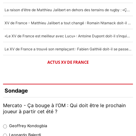
La raison d'être de Matthieu Jalibert en dehors des terrains de rugby : «Ça m'atteint autant que si tu touches à un membre de ma famille»
XV de France - Matthieu Jalibert a tout changé : Romain Ntamack doit-il s’inquiéter pour sa place à un an de la Coupe du monde ?
«Le XV de France est meilleur avec Lucu» : Antoine Dupont doit-il s’inquiéter pour sa place ?
Le XV de France a trouvé son remplaçant : Fabien Galthié doit-il se passer d'Antoine Dupont ?
ACTUS XV DE FRANCE
Sondage
Mercato - Ça bouge à l’OM : Qui doit être le prochain
joueur à partir cet été ?
Geoffrey Kondogbia
Geoffrey Kondogbia
38%
Leonardo Balerdi