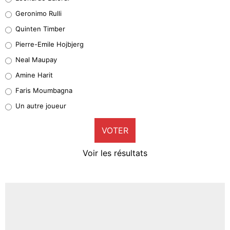
Leonardo Balerdi
Geronimo Rulli
32%
Quinten Timber
Geronimo Rulli
Pierre-Emile Hojbjerg
5%
Neal Maupay
Quinten Timber
Amine Harit
1%
Faris Moumbagna
Pierre-Emile Hojbjerg
Un autre joueur
9%
VOTER
Neal Maupay
4%
Voir les résultats
Amine Harit
3%
Faris Moumbagna
4%
Un autre joueur