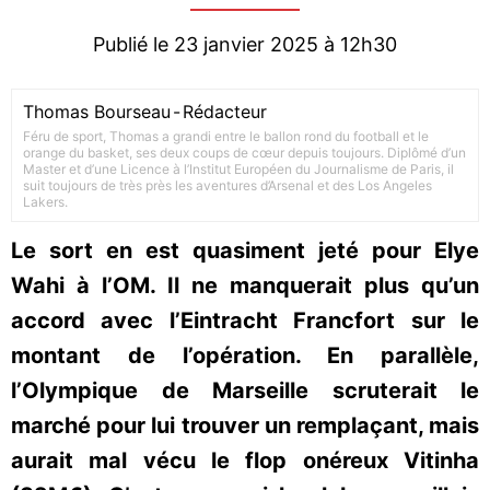
Publié le 23 janvier 2025 à 12h30
Thomas Bourseau
-
Rédacteur
Féru de sport, Thomas a grandi entre le ballon rond du football et le
orange du basket, ses deux coups de cœur depuis toujours. Diplômé d’un
Master et d’une Licence à l’Institut Européen du Journalisme de Paris, il
suit toujours de très près les aventures d’Arsenal et des Los Angeles
Lakers.
Le sort en est quasiment jeté pour Elye
Wahi à l’OM. Il ne manquerait plus qu’un
accord avec l’Eintracht Francfort sur le
montant de l’opération. En parallèle,
l’Olympique de Marseille scruterait le
marché pour lui trouver un remplaçant, mais
aurait mal vécu le flop onéreux Vitinha