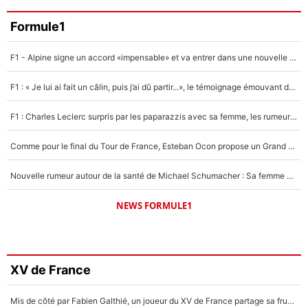
Formule1
F1 - Alpine signe un accord «impensable» et va entrer dans une nouvelle dimension : Grande nouvelle pour Pierre Gasly !
F1 : « Je lui ai fait un câlin, puis j’ai dû partir...», le témoignage émouvant de Max Verstappen sur sa fille
F1 : Charles Leclerc surpris par les paparazzis avec sa femme, les rumeurs étaient vraies !
Comme pour le final du Tour de France, Esteban Ocon propose un Grand Prix de Formule 1 à Paris : «Autour de l’Arc de Triomphe, ce serait génial» !
Nouvelle rumeur autour de la santé de Michael Schumacher : Sa femme Corinna sort du silence
NEWS FORMULE1
XV de France
Mis de côté par Fabien Galthié, un joueur du XV de France partage sa frustration : «ils ne me l’ont pas dit tout de suite»