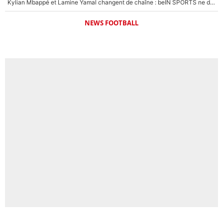
Kylian Mbappé et Lamine Yamal changent de chaîne : beIN SPORTS ne digère pas cette décision historique et prédit un fiasco pour la Liga
NEWS FOOTBALL