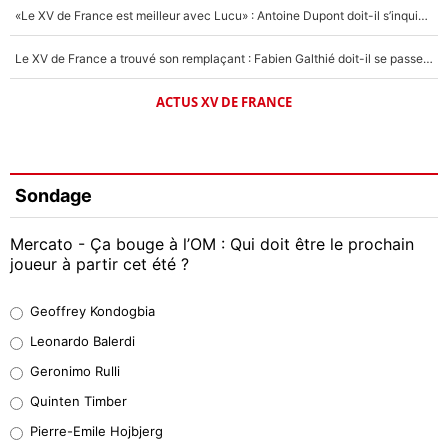
«Le XV de France est meilleur avec Lucu» : Antoine Dupont doit-il s’inquiéter pour sa place ?
Le XV de France a trouvé son remplaçant : Fabien Galthié doit-il se passer d'Antoine Dupont ?
ACTUS XV DE FRANCE
Sondage
Mercato - Ça bouge à l’OM : Qui doit être le prochain
joueur à partir cet été ?
Geoffrey Kondogbia
Geoffrey Kondogbia
38%
Leonardo Balerdi
Leonardo Balerdi
Geronimo Rulli
32%
Quinten Timber
Geronimo Rulli
Pierre-Emile Hojbjerg
5%