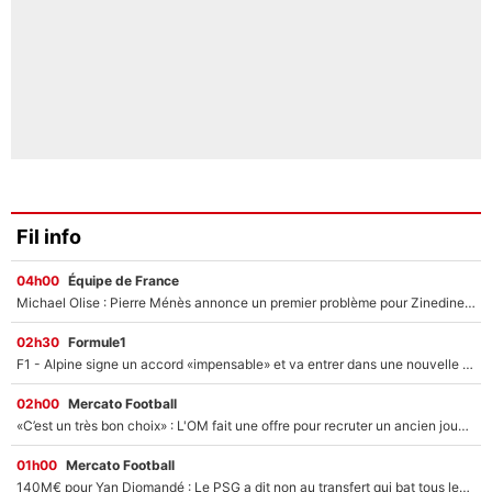
Fil info
04h00
Équipe de France
Michael Olise : Pierre Ménès annonce un premier problème pour Zinedine Zidane en équipe de France
02h30
Formule1
F1 - Alpine signe un accord «impensable» et va entrer dans une nouvelle dimension : Grande nouvelle pour Pierre Gasly !
02h00
Mercato Football
«C’est un très bon choix» : L'OM fait une offre pour recruter un ancien joueur du PSG... et c'est validé dans l'After Foot !
01h00
Mercato Football
140M€ pour Yan Diomandé : Le PSG a dit non au transfert qui bat tous les records sur le mercato