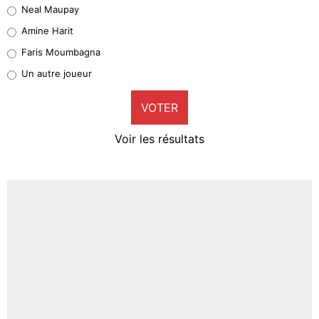
Neal Maupay
Quinten Timber
Amine Harit
1%
Faris Moumbagna
Pierre-Emile Hojbjerg
Un autre joueur
9%
VOTER
Neal Maupay
4%
Voir les résultats
Amine Harit
3%
Faris Moumbagna
5%
Un autre joueur
5%
1543 personnes ont participé aux votes.