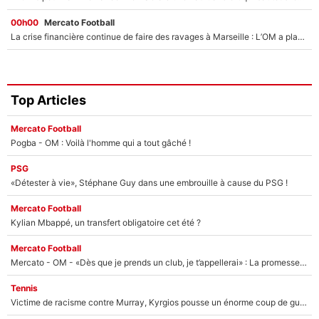
00h00
Mercato Football
La crise financière continue de faire des ravages à Marseille : L’OM a placé 12 joueurs sur le marché des transferts… et ça pourrait lui rapporter près de 100M€ !
Top Articles
Mercato Football
Pogba - OM : Voilà l'homme qui a tout gâché !
PSG
«Détester à vie», Stéphane Guy dans une embrouille à cause du PSG !
Mercato Football
Kylian Mbappé, un transfert obligatoire cet été ?
Mercato Football
Mercato - OM - «Dès que je prends un club, je t’appellerai» : La promesse de Marcelino au moment de claquer la porte
Tennis
Victime de racisme contre Murray, Kyrgios pousse un énorme coup de gueule !