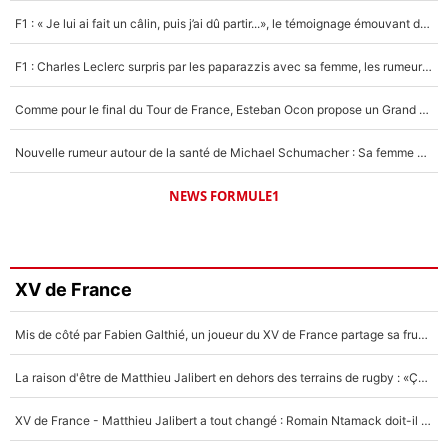
F1 : « Je lui ai fait un câlin, puis j’ai dû partir...», le témoignage émouvant de Max Verstappen sur sa fille
F1 : Charles Leclerc surpris par les paparazzis avec sa femme, les rumeurs étaient vraies !
Comme pour le final du Tour de France, Esteban Ocon propose un Grand Prix de Formule 1 à Paris : «Autour de l’Arc de Triomphe, ce serait génial» !
Nouvelle rumeur autour de la santé de Michael Schumacher : Sa femme Corinna sort du silence
NEWS FORMULE1
XV de France
Mis de côté par Fabien Galthié, un joueur du XV de France partage sa frustration : «ils ne me l’ont pas dit tout de suite»
La raison d'être de Matthieu Jalibert en dehors des terrains de rugby : «Ça m'atteint autant que si tu touches à un membre de ma famille»
XV de France - Matthieu Jalibert a tout changé : Romain Ntamack doit-il s’inquiéter pour sa place à un an de la Coupe du monde ?