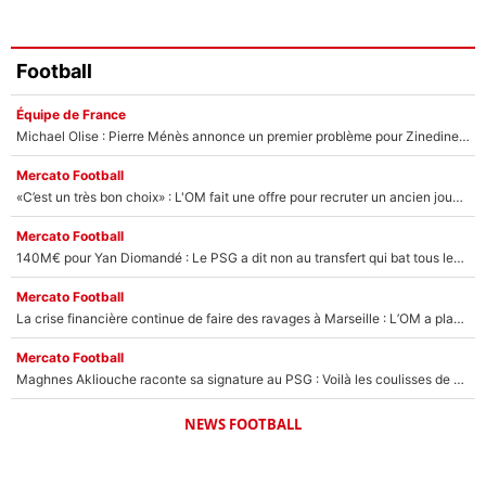
Football
Équipe de France
Michael Olise : Pierre Ménès annonce un premier problème pour Zinedine Zidane en équipe de France
Mercato Football
«C’est un très bon choix» : L'OM fait une offre pour recruter un ancien joueur du PSG... et c'est validé dans l'After Foot !
Mercato Football
140M€ pour Yan Diomandé : Le PSG a dit non au transfert qui bat tous les records sur le mercato
Mercato Football
La crise financière continue de faire des ravages à Marseille : L’OM a placé 12 joueurs sur le marché des transferts… et ça pourrait lui rapporter près de 100M€ !
Mercato Football
Maghnes Akliouche raconte sa signature au PSG : Voilà les coulisses de son transfert de rêve à 50M€
NEWS FOOTBALL