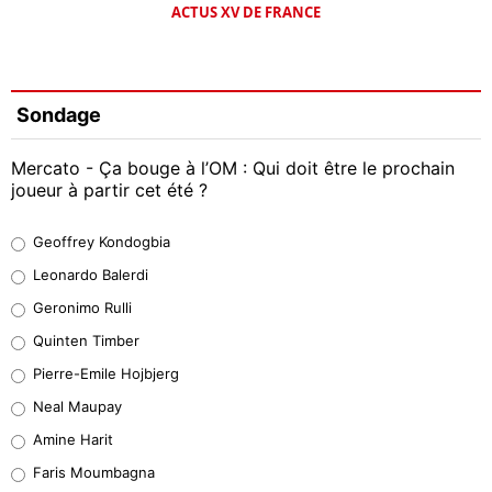
ACTUS XV DE FRANCE
Sondage
Mercato - Ça bouge à l’OM : Qui doit être le prochain
joueur à partir cet été ?
Geoffrey Kondogbia
Geoffrey Kondogbia
38%
Leonardo Balerdi
Leonardo Balerdi
Geronimo Rulli
32%
Quinten Timber
Geronimo Rulli
Pierre-Emile Hojbjerg
5%
Neal Maupay
Quinten Timber
Amine Harit
1%
Faris Moumbagna