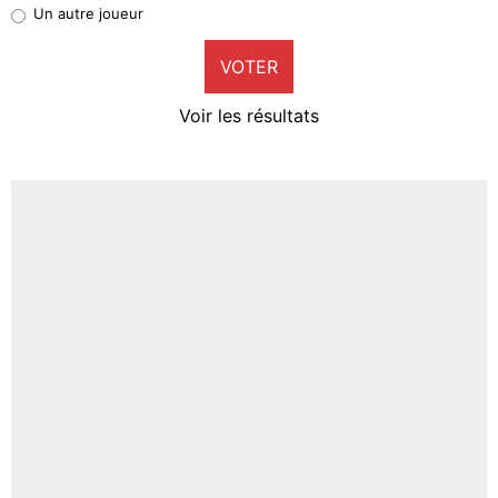
Pierre-Emile Hojbjerg
Un autre joueur
9%
VOTER
Neal Maupay
4%
Voir les résultats
Amine Harit
3%
Faris Moumbagna
5%
Un autre joueur
5%
1506 personnes ont participé aux votes.