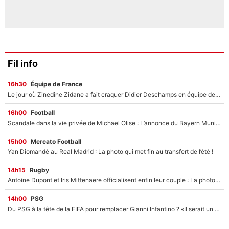
Fil info
16h30
Équipe de France
Le jour où Zinedine Zidane a fait craquer Didier Deschamps en équipe de France : «Je m’en suis voulu», l’ancien sélectionneur a regretté son geste !
16h00
Football
Scandale dans la vie privée de Michael Olise : L’annonce du Bayern Munich sur son enfant caché
15h00
Mercato Football
Yan Diomandé au Real Madrid : La photo qui met fin au transfert de l’été !
14h15
Rugby
Antoine Dupont et Iris Mittenaere officialisent enfin leur couple : La photo qui enflamme les réseaux sociaux
14h00
PSG
Du PSG à la tête de la FIFA pour remplacer Gianni Infantino ? «Il serait un mauvais président», le patron de la Liga s'attaque à Nasser Al-Khelaïfi !