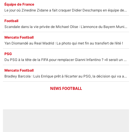
Équipe de France
Le jour où Zinedine Zidane a fait craquer Didier Deschamps en équipe de France : «Je m’en suis voulu», l’ancien sélectionneur a regretté son geste !
Football
Scandale dans la vie privée de Michael Olise : L’annonce du Bayern Munich sur son enfant caché
Mercato Football
Yan Diomandé au Real Madrid : La photo qui met fin au transfert de l’été !
PSG
Du PSG à la tête de la FIFA pour remplacer Gianni Infantino ? «Il serait un mauvais président», le patron de la Liga s'attaque à Nasser Al-Khelaïfi !
Mercato Football
Bradley Barcola : Luis Enrique prêt à l’écarter au PSG, la décision qui va accélérer son transfert à Liverpool ?
NEWS FOOTBALL