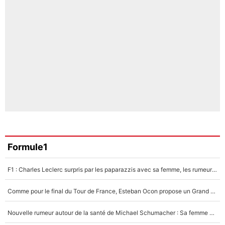
Formule1
F1 : Charles Leclerc surpris par les paparazzis avec sa femme, les rumeurs étaient vraies !
Comme pour le final du Tour de France, Esteban Ocon propose un Grand Prix de Formule 1 à Paris : «Autour de l’Arc de Triomphe, ce serait génial» !
Nouvelle rumeur autour de la santé de Michael Schumacher : Sa femme Corinna sort du silence