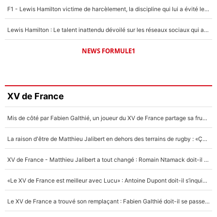
F1 - Lewis Hamilton victime de harcèlement, la discipline qui lui a évité le pire : «J'aurais probablement mal tourné»
Lewis Hamilton : Le talent inattendu dévoilé sur les réseaux sociaux qui a impressionné Kim Kardashian pendant leurs vacances en amoureux !
NEWS FORMULE1
XV de France
Mis de côté par Fabien Galthié, un joueur du XV de France partage sa frustration : «ils ne me l’ont pas dit tout de suite»
La raison d'être de Matthieu Jalibert en dehors des terrains de rugby : «Ça m'atteint autant que si tu touches à un membre de ma famille»
XV de France - Matthieu Jalibert a tout changé : Romain Ntamack doit-il s’inquiéter pour sa place à un an de la Coupe du monde ?
«Le XV de France est meilleur avec Lucu» : Antoine Dupont doit-il s’inquiéter pour sa place ?
Le XV de France a trouvé son remplaçant : Fabien Galthié doit-il se passer d'Antoine Dupont ?