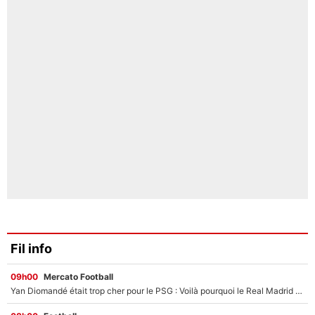
Fil info
09h00
Mercato Football
Yan Diomandé était trop cher pour le PSG : Voilà pourquoi le Real Madrid a accepté de payer la somme record de 140M€ pour boucler son transfert !