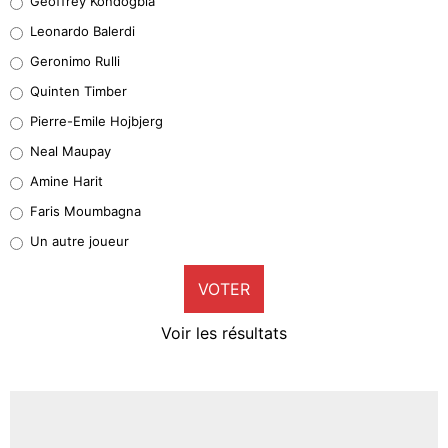
Geoffrey Kondogbia
38%
Leonardo Balerdi
Leonardo Balerdi
Geronimo Rulli
32%
Quinten Timber
Geronimo Rulli
Pierre-Emile Hojbjerg
5%
Neal Maupay
Quinten Timber
Amine Harit
1%
Faris Moumbagna
Pierre-Emile Hojbjerg
Un autre joueur
9%
VOTER
Neal Maupay
4%
Voir les résultats
Amine Harit
3%
Faris Moumbagna
4%