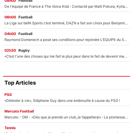
08h00
Football
De l'équipe de France à The Voice Kids : Contacté par Matt Pokora, Kylian Mbappé a accepté de jouer un rôle inédit sur TF1 !
06h00
Football
La Liga sur beIN Sports c’est terminé, DAZN a fait son choix pour Benjamin Da Silva et Omar Da Fonseca !
04h00
Football
Raymond Domenech a posé ses conditions pour rejoindre L'EQUIPE du Soir : Il refuse de faire l'émission avec un autre chroniqueur !
02h30
Rugby
«C’est l'une des choses qui me fait le plus peur dans le fait de devenir maman» : En couple avec Antoine Dupont, Iris Mittenaere s'inquiète déjà pour ses futurs enfants !
Top Articles
PSG
«Détester à vie», Stéphane Guy dans une embrouille à cause du PSG !
Mercato Football
Mercato - OM - «Dès que je prends un club, je t’appellerai» : La promesse de Marcelino au moment de claquer la porte
Tennis