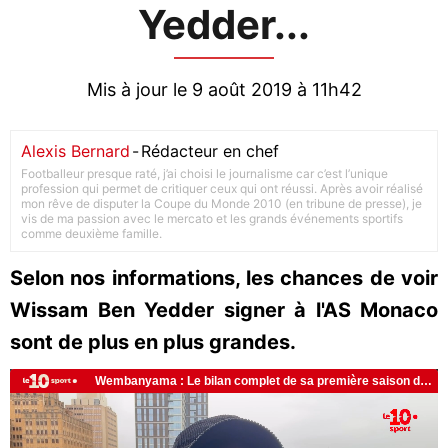
Yedder...
Mis à jour le 9 août 2019 à 11h42
Alexis Bernard
-
Rédacteur en chef
Footballeur presque raté, j’ai choisi le journalisme car c’est l’unique
profession qui permet de critiquer ceux qui ont réussi. Après avoir réalisé
mon rêve de disputer la Coupe du Monde 2010 (en tribune de presse), je
vis de ma passion avec le mercato et les grands événements sportifs
comme deuxième famille.
Selon nos informations, les chances de voir
Wissam Ben Yedder signer à l'AS Monaco
sont de plus en plus grandes.