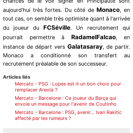
chances de le voir signer en Principauté sont
Monaco
aujourd'hui très fortes. Du côté de
, en
tout cas, on semble très optimiste quant à l'arrivée
FC
Séville
du joueur du
. Un recrutement qui
Radamel
Falcao
pourrait permettre à
, en
Galatasaray
instance de départ vers
, de partir.
Monaco a conditionné son transfert au
recrutement préalable de son successeur.
Articles liés
Mercato - PSG : Lopes est-il un bon choix pour
remplacer Areola ?
Mercato - Barcelone : Ce joueur du Barça qui
envoie un message pour l'avenir de Coutinho
Mercato - Barcelone : PSG, avenir… Ivan Rakitic
affecté par les rumeurs ?