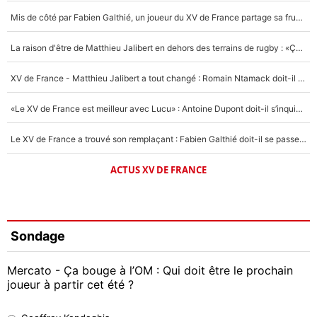
Mis de côté par Fabien Galthié, un joueur du XV de France partage sa frustration : «ils ne me l’ont pas dit tout de suite»
La raison d'être de Matthieu Jalibert en dehors des terrains de rugby : «Ça m'atteint autant que si tu touches à un membre de ma famille»
XV de France - Matthieu Jalibert a tout changé : Romain Ntamack doit-il s’inquiéter pour sa place à un an de la Coupe du monde ?
«Le XV de France est meilleur avec Lucu» : Antoine Dupont doit-il s’inquiéter pour sa place ?
Le XV de France a trouvé son remplaçant : Fabien Galthié doit-il se passer d'Antoine Dupont ?
ACTUS XV DE FRANCE
Sondage
Mercato - Ça bouge à l’OM : Qui doit être le prochain
joueur à partir cet été ?
Geoffrey Kondogbia