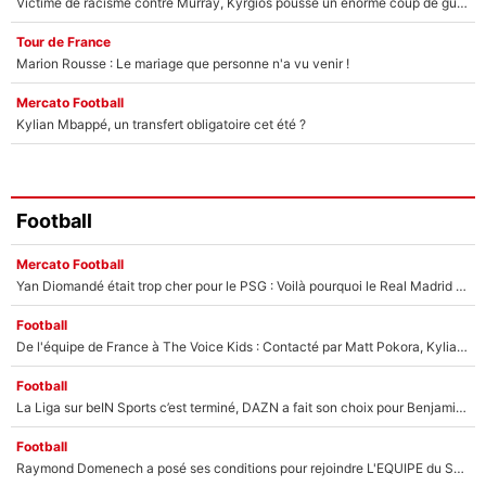
Victime de racisme contre Murray, Kyrgios pousse un énorme coup de gueule !
Tour de France
Marion Rousse : Le mariage que personne n'a vu venir !
Mercato Football
Kylian Mbappé, un transfert obligatoire cet été ?
Football
Mercato Football
Yan Diomandé était trop cher pour le PSG : Voilà pourquoi le Real Madrid a accepté de payer la somme record de 140M€ pour boucler son transfert !
Football
De l'équipe de France à The Voice Kids : Contacté par Matt Pokora, Kylian Mbappé a accepté de jouer un rôle inédit sur TF1 !
Football
La Liga sur beIN Sports c’est terminé, DAZN a fait son choix pour Benjamin Da Silva et Omar Da Fonseca !
Football
Raymond Domenech a posé ses conditions pour rejoindre L'EQUIPE du Soir : Il refuse de faire l'émission avec un autre chroniqueur !