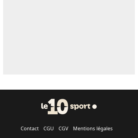
Un autre joueur
5%
1667 personnes ont participé aux votes.
Contact
CGU
CGV
Mentions légales