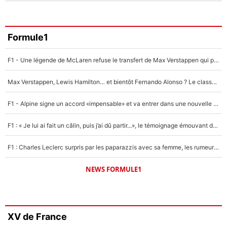
Formule1
F1 - Une légende de McLaren refuse le transfert de Max Verstappen qui pourrait «faire des vagues» et plomber l'ambiance dans l'équipe
Max Verstappen, Lewis Hamilton… et bientôt Fernando Alonso ? Le classement des pilotes les mieux payés en Formule 1 risque de changer !
F1 - Alpine signe un accord «impensable» et va entrer dans une nouvelle dimension : Grande nouvelle pour Pierre Gasly !
F1 : « Je lui ai fait un câlin, puis j’ai dû partir...», le témoignage émouvant de Max Verstappen sur sa fille
F1 : Charles Leclerc surpris par les paparazzis avec sa femme, les rumeurs étaient vraies !
NEWS FORMULE1
XV de France