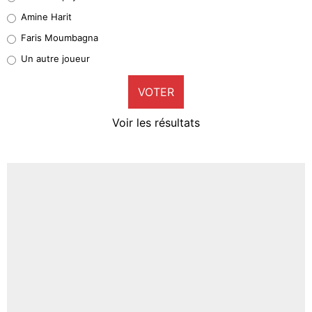
Quinten Timber
Amine Harit
1%
Faris Moumbagna
Pierre-Emile Hojbjerg
Un autre joueur
9%
VOTER
Neal Maupay
4%
Voir les résultats
Amine Harit
3%
Faris Moumbagna
5%
Un autre joueur
5%
1553 personnes ont participé aux votes.