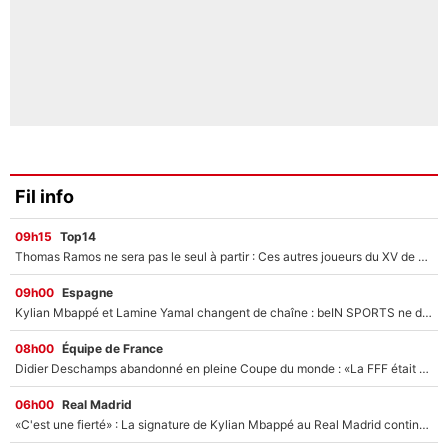
Fil info
09h15
Top14
Thomas Ramos ne sera pas le seul à partir : Ces autres joueurs du XV de France pourraient aussi quitter le Stade Toulousain, un club de Top 14 est déjà sur les rangs
09h00
Espagne
Kylian Mbappé et Lamine Yamal changent de chaîne : beIN SPORTS ne digère pas cette décision historique et prédit un fiasco pour la Liga
08h00
Équipe de France
Didier Deschamps abandonné en pleine Coupe du monde : «La FFF était déjà passée à Zinedine Zidane»
06h00
Real Madrid
«C'est une fierté» : La signature de Kylian Mbappé au Real Madrid continue de régaler l'Espagne