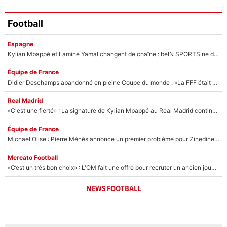
Football
Espagne
Kylian Mbappé et Lamine Yamal changent de chaîne : beIN SPORTS ne digère pas cette décision historique et prédit un fiasco pour la Liga
Équipe de France
Didier Deschamps abandonné en pleine Coupe du monde : «La FFF était déjà passée à Zinedine Zidane»
Real Madrid
«C'est une fierté» : La signature de Kylian Mbappé au Real Madrid continue de régaler l'Espagne
Équipe de France
Michael Olise : Pierre Ménès annonce un premier problème pour Zinedine Zidane en équipe de France
Mercato Football
«C’est un très bon choix» : L'OM fait une offre pour recruter un ancien joueur du PSG... et c'est validé dans l'After Foot !
NEWS FOOTBALL