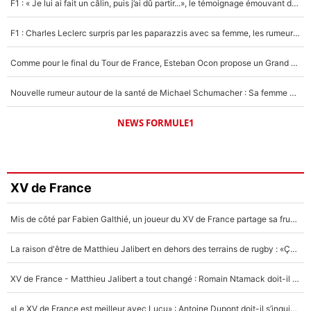
F1 : « Je lui ai fait un câlin, puis j’ai dû partir...», le témoignage émouvant de Max Verstappen sur sa fille
F1 : Charles Leclerc surpris par les paparazzis avec sa femme, les rumeurs étaient vraies !
Comme pour le final du Tour de France, Esteban Ocon propose un Grand Prix de Formule 1 à Paris : «Autour de l’Arc de Triomphe, ce serait génial» !
Nouvelle rumeur autour de la santé de Michael Schumacher : Sa femme Corinna sort du silence
NEWS FORMULE1
XV de France
Mis de côté par Fabien Galthié, un joueur du XV de France partage sa frustration : «ils ne me l’ont pas dit tout de suite»
La raison d'être de Matthieu Jalibert en dehors des terrains de rugby : «Ça m'atteint autant que si tu touches à un membre de ma famille»
XV de France - Matthieu Jalibert a tout changé : Romain Ntamack doit-il s’inquiéter pour sa place à un an de la Coupe du monde ?
«Le XV de France est meilleur avec Lucu» : Antoine Dupont doit-il s’inquiéter pour sa place ?