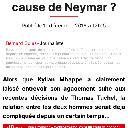
cause de Neymar ?
Publié le 11 décembre 2019 à 12h15
Bernard Colas
-
Journaliste
Passionné de sport, de cinéma et de télévision (à l’écran comme derrière)
depuis son enfance, Bernard est journaliste pour le 10 Sport depuis 2018.
Plus habile clavier en main que ballon au pied, il décide de couvrir
principalement un sport adulé, critiqué et détesté à la fois (le football) et
un sport qui n’en est pas un (le catch).
Alors que Kylian Mbappé a clairement
laissé entrevoir son agacement suite aux
récentes décisions de Thomas Tuchel, la
relation entre les deux hommes serait déjà
compliquée depuis un certain temps...