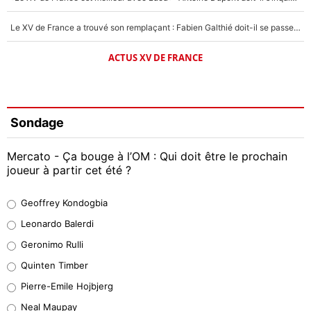
Le XV de France a trouvé son remplaçant : Fabien Galthié doit-il se passer d'Antoine Dupont ?
ACTUS XV DE FRANCE
Sondage
Mercato - Ça bouge à l’OM : Qui doit être le prochain
joueur à partir cet été ?
Geoffrey Kondogbia
Geoffrey Kondogbia
38%
Leonardo Balerdi
Leonardo Balerdi
Geronimo Rulli
32%
Quinten Timber
Geronimo Rulli
Pierre-Emile Hojbjerg
5%
Neal Maupay