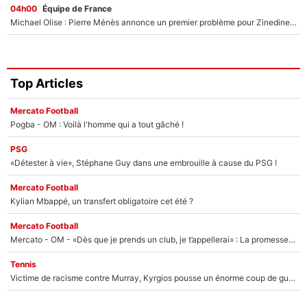
04h00
Équipe de France
Michael Olise : Pierre Ménès annonce un premier problème pour Zinedine Zidane en équipe de France
Top Articles
Mercato Football
Pogba - OM : Voilà l'homme qui a tout gâché !
PSG
«Détester à vie», Stéphane Guy dans une embrouille à cause du PSG !
Mercato Football
Kylian Mbappé, un transfert obligatoire cet été ?
Mercato Football
Mercato - OM - «Dès que je prends un club, je t’appellerai» : La promesse de Marcelino au moment de claquer la porte
Tennis
Victime de racisme contre Murray, Kyrgios pousse un énorme coup de gueule !