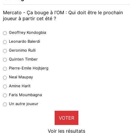
Mercato - Ça bouge à l’OM : Qui doit être le prochain
joueur à partir cet été ?
Geoffrey Kondogbia
Geoffrey Kondogbia
38%
Leonardo Balerdi
Leonardo Balerdi
Geronimo Rulli
32%
Quinten Timber
Geronimo Rulli
Pierre-Emile Hojbjerg
5%
Neal Maupay
Quinten Timber
Amine Harit
1%
Faris Moumbagna
Pierre-Emile Hojbjerg
Un autre joueur
9%
VOTER
Neal Maupay
4%
Voir les résultats