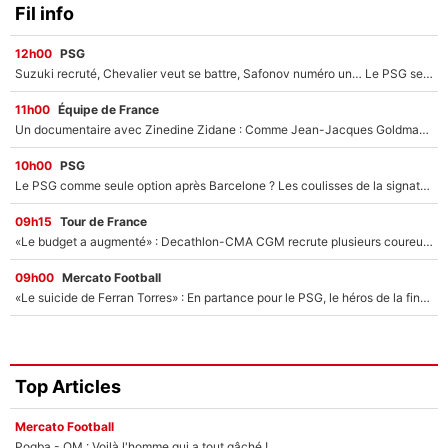
Fil info
12h00
PSG
Suzuki recruté, Chevalier veut se battre, Safonov numéro un… Le PSG se lance encore dans un gros chantier pour le poste de gardien de but
11h00
Équipe de France
Un documentaire avec Zinedine Zidane : Comme Jean-Jacques Goldman et Mylène Farmer, le nouveau sélectionneur de l'équipe de France a recalé une journaliste très connue
10h00
PSG
Le PSG comme seule option après Barcelone ? Les coulisses de la signature historique de Lionel Messi sont révélées au grand jour !
09h15
Tour de France
«Le budget a augmenté» : Decathlon-CMA CGM recrute plusieurs coureurs pour offrir à Paul Seixas une équipe pour gagner le Tour de France 2027
09h00
Mercato Football
«Le suicide de Ferran Torres» : En partance pour le PSG, le héros de la finale de la Coupe du monde s'attire les foudres de la presse espagnole !
Top Articles
Mercato Football
Pogba - OM : Voilà l'homme qui a tout gâché !