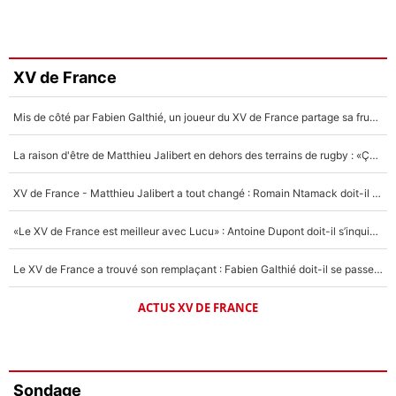
XV de France
Mis de côté par Fabien Galthié, un joueur du XV de France partage sa frustration : «ils ne me l’ont pas dit tout de suite»
La raison d'être de Matthieu Jalibert en dehors des terrains de rugby : «Ça m'atteint autant que si tu touches à un membre de ma famille»
XV de France - Matthieu Jalibert a tout changé : Romain Ntamack doit-il s’inquiéter pour sa place à un an de la Coupe du monde ?
«Le XV de France est meilleur avec Lucu» : Antoine Dupont doit-il s’inquiéter pour sa place ?
Le XV de France a trouvé son remplaçant : Fabien Galthié doit-il se passer d'Antoine Dupont ?
ACTUS XV DE FRANCE
Sondage