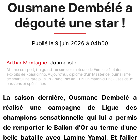
Ousmane Dembélé a
dégouté une star !
Publié le 9 juin 2026 à 04h00
Arthur Montagne
-
Journaliste
Affamé de sport, il a grandi au son des moteurs de Formule 1 et des
exploits de Ronaldinho. Aujourd’hui, diplomé d'un Master de journalisme
de sport, il ne rate plus un Grand Prix de F1 ni un match du PSG, ses deux
passions et spécialités
La saison dernière, Ousmane Dembélé a
réalisé une campagne de Ligue des
champions sensationnelle qui lui a permis
de remporter le Ballon d'Or au terme d'une
belle bataille avec Lamine Yamal. Et l'ailier