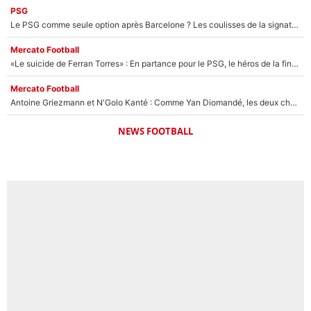
PSG
Le PSG comme seule option après Barcelone ? Les coulisses de la signature historique de Lionel Messi sont révélées au grand jour !
Mercato Football
«Le suicide de Ferran Torres» : En partance pour le PSG, le héros de la finale de la Coupe du monde s'attire les foudres de la presse espagnole !
Mercato Football
Antoine Griezmann et N'Golo Kanté : Comme Yan Diomandé, les deux champions du monde ont refusé de signer au PSG !
NEWS FOOTBALL