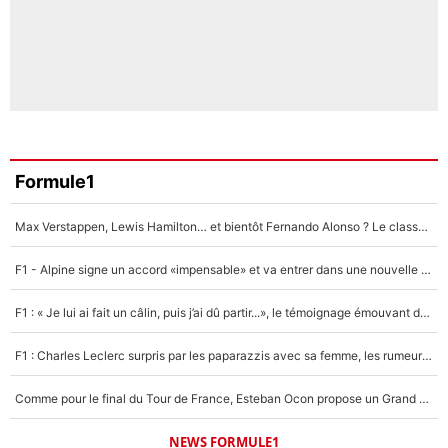
Formule1
Max Verstappen, Lewis Hamilton… et bientôt Fernando Alonso ? Le classement des pilotes les mieux payés en Formule 1 risque de changer !
F1 - Alpine signe un accord «impensable» et va entrer dans une nouvelle dimension : Grande nouvelle pour Pierre Gasly !
F1 : « Je lui ai fait un câlin, puis j’ai dû partir...», le témoignage émouvant de Max Verstappen sur sa fille
F1 : Charles Leclerc surpris par les paparazzis avec sa femme, les rumeurs étaient vraies !
Comme pour le final du Tour de France, Esteban Ocon propose un Grand Prix de Formule 1 à Paris : «Autour de l’Arc de Triomphe, ce serait génial» !
NEWS FORMULE1