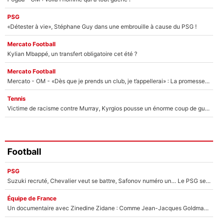
PSG
«Détester à vie», Stéphane Guy dans une embrouille à cause du PSG !
Mercato Football
Kylian Mbappé, un transfert obligatoire cet été ?
Mercato Football
Mercato - OM - «Dès que je prends un club, je t’appellerai» : La promesse de Marcelino au moment de claquer la porte
Tennis
Victime de racisme contre Murray, Kyrgios pousse un énorme coup de gueule !
Football
PSG
Suzuki recruté, Chevalier veut se battre, Safonov numéro un… Le PSG se lance encore dans un gros chantier pour le poste de gardien de but
Équipe de France
Un documentaire avec Zinedine Zidane : Comme Jean-Jacques Goldman et Mylène Farmer, le nouveau sélectionneur de l'équipe de France a recalé une journaliste très connue