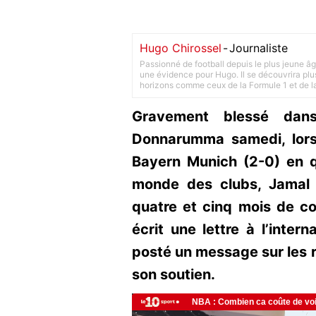
Hugo Chirossel
-
Journaliste
Passionné de football depuis le plus jeune âg
une évidence pour Hugo. Il se découvrira plus
horizons comme ceux de la Formule 1 et de l
Gravement blessé dans
Donnarumma samedi, lors
Bayern Munich (2-0) en q
monde des clubs, Jamal 
quatre et cinq mois de co
écrit une lettre à l’inter
posté un message sur les r
son soutien.