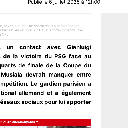
Publié le 6 juillet 2025 à 12h00
e, devenir journaliste sportif est rapidement devenu
 tard un amour pour la NBA, avant d’explorer d’autres
a NFL.
 un contact avec Gianluigi
 de la victoire du PSG face au
uarts de finale de la Coupe du
Musiala devrait manquer entre
mpétition. Le gardien parisien a
national allemand et a également
éseaux sociaux pour lui apporter