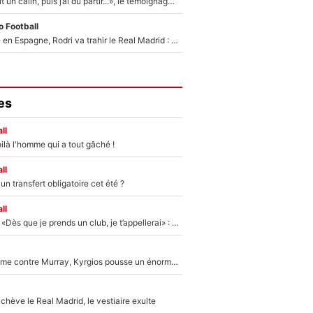
F1 : « Je lui ai fait un câlin, puis j’ai dû partir...», le témoignage émouvant de Max Verstappen sur sa fille
 Football
Coup de théâtre en Espagne, Rodri va trahir le Real Madrid : Le Ballon d'Or a choisi de signer au FC Barcelone !
es
ll
ilà l'homme qui a tout gâché !
ll
n transfert obligatoire cet été ?
ll
Mercato - OM - «Dès que je prends un club, je t’appellerai» : La promesse de Marcelino au moment de claquer la porte
Victime de racisme contre Murray, Kyrgios pousse un énorme coup de gueule !
hève le Real Madrid, le vestiaire exulte