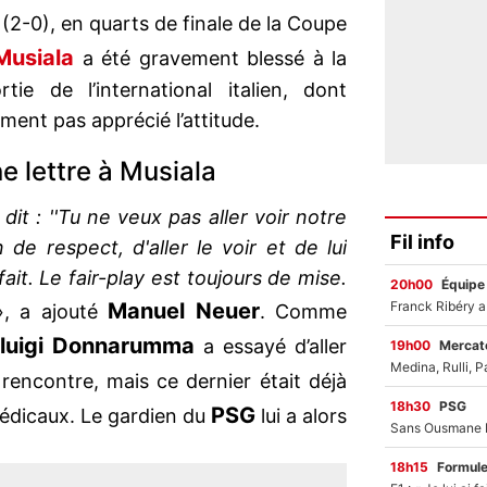
(2-0), en quarts de finale de la Coupe
Musiala
a été gravement blessé à la
tie de l’international italien, dont
ment pas apprécié l’attitude.
 lettre à Musiala
i dit : ''Tu ne veux pas aller voir notre
Fil info
 de respect, d'aller le voir et de lui
fait. Le fair-play est toujours de mise.
20h00
Équipe
Manuel Neuer
», a ajouté
. Comme
luigi Donnarumma
a essayé d’aller
19h00
Mercato
rencontre, mais ce dernier était déjà
18h30
PSG
PSG
édicaux. Le gardien du
lui a alors
18h15
Formul