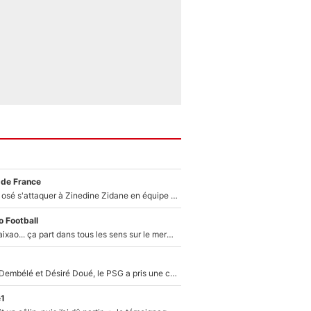
 de France
Franck Ribéry a osé s'attaquer à Zinedine Zidane en équipe de France : «Je n'aurais jamais fait ça»
 Football
Medina, Rulli, Paixao... ça part dans tous les sens sur le mercato de l'OM : Frank McCourt va enfin récupérer l'argent qu'il attend ?
Sans Ousmane Dembélé et Désiré Doué, le PSG a pris une correction face à Majorque : Luis Enrique attend avec impatience des renforts !
e1