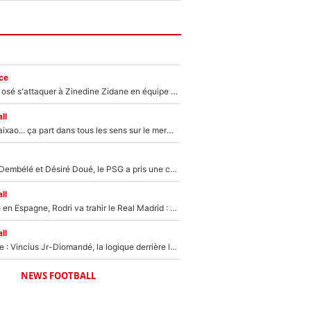
ce
Franck Ribéry a osé s'attaquer à Zinedine Zidane en équipe de France : «Je n'aurais jamais fait ça»
ll
Medina, Rulli, Paixao... ça part dans tous les sens sur le mercato de l'OM : Frank McCourt va enfin récupérer l'argent qu'il attend ?
Sans Ousmane Dembélé et Désiré Doué, le PSG a pris une correction face à Majorque : Luis Enrique attend avec impatience des renforts !
ll
Coup de théâtre en Espagne, Rodri va trahir le Real Madrid : Le Ballon d'Or a choisi de signer au FC Barcelone !
ll
Mercato Analyse : Vincius Jr-Diomandé, la logique derrière la concordance des temps
NEWS FOOTBALL