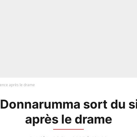
ence après le drame
 Donnarumma sort du s
après le drame