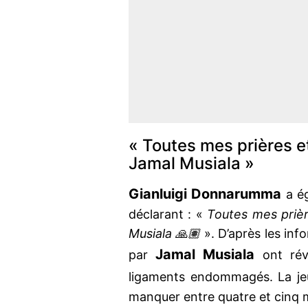
« Toutes mes prières e
Jamal Musiala »
Gianluigi Donnarumma
a ég
déclarant : «
Toutes mes priè
Musiala 🙏🏽
». D’après les in
Jamal Musiala
par
ont rév
ligaments endommagés. La je
manquer entre quatre et cinq m