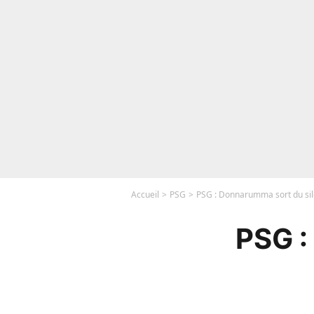
Accueil
PSG
PSG : Donnarumma sort du sil
PSG :