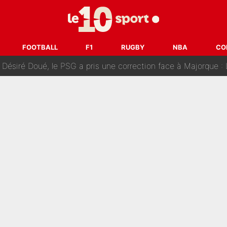
uer à Zinedine Zidane en équipe de France : «Je n'aurais jam
rt dans tous les sens sur le mercato de l'OM : Frank McCourt va enf
FOOTBALL
F1
RUGBY
NBA
CO
 Doué, le PSG a pris une correction face à Majorque : Luis Enrique a
, puis j’ai dû partir...», le témoignage émouvant de Max Verstapp
 Rodri va trahir le Real Madrid : Le Ballon d'Or a choisi de 