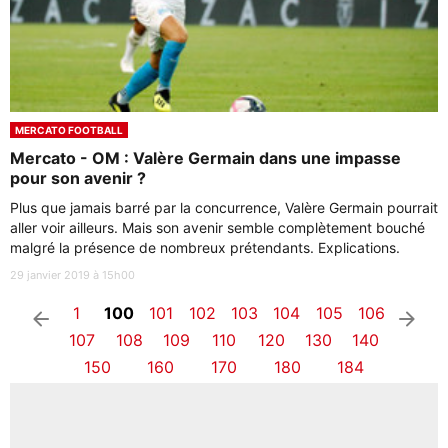
MERCATO FOOTBALL
Mercato - OM : Valère Germain dans une impasse
pour son avenir ?
Plus que jamais barré par la concurrence, Valère Germain pourrait
aller voir ailleurs. Mais son avenir semble complètement bouché
malgré la présence de nombreux prétendants. Explications.
29 janvier 2019 à 15h00
1
100
101
102
103
104
105
106
arrow_left
arrow_right
107
108
109
110
120
130
140
150
160
170
180
184