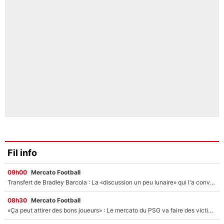
Fil info
09h00
Mercato Football
Transfert de Bradley Barcola : La «discussion un peu lunaire» qui l'a convaincu de quitter le PSG, son entourage est pointé du doigt
08h30
Mercato Football
«Ça peut attirer des bons joueurs» : Le mercato du PSG va faire des victimes dans l'effectif de Luis Enrique ?