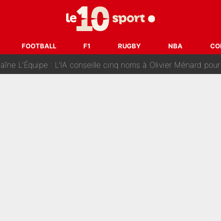
e un problème pour lui» : Vinicius Jr bientôt sacrifié par le
 Mika Godts : Luis Campos prépare déjà une nouvelle offensiv
FOOTBALL
F1
RUGBY
NBA
CO
ne L’Équipe : L’IA conseille cinq noms à Olivier Ménard pour
tronomique» pour Bradley Barcola : Fabrizio Romano confirm
n autre club de Top 14 : Le Stade Toulousain annonce son tr