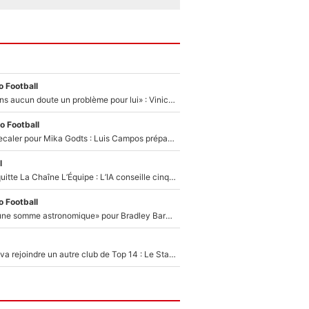
 Football
«Mbappé est sans aucun doute un problème pour lui» : Vinicius Jr bientôt sacrifié par le Real Madrid ?
o Football
Le PSG se fait recaler pour Mika Godts : Luis Campos prépare déjà une nouvelle offensive pour boucler son transfert !
l
Johan Micoud quitte La Chaîne L’Équipe : L’IA conseille cinq noms à Olivier Ménard pour le remplacer dans L’Équipe du Soir
 Football
Le PSG «exige une somme astronomique» pour Bradley Barcola : Fabrizio Romano confirme sa prochaine destination !
Thomas Ramos va rejoindre un autre club de Top 14 : Le Stade Toulousain annonce son transfert un an à l’avance !