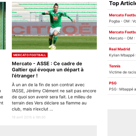
Top Articl
Mercato Footba
Pogba - OM : Vo
Mercato Footba
Real Madrid
MERCATO FOOTBALL
Mercato - ASSE : Ce cadre de
Tennis
Galtier qui évoque un départ à
l’étranger !
PSG
À un an de la fin de son contrat avec
PSG : Mbappé ac
n
l’ASSE, Jérémy Clément ne sait pas encore
ne
de quoi son avenir sera fait. Le milieu de
nt
terrain des Vers déclare sa flamme au
club, mais n’exclut ...
19 avril 2015 à 18h30