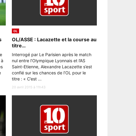
OL
s
OL/ASSE : Lacazette et la course au
titre…
te
Interrogé par Le Parisien après le match
 à
nul entre l’Olympique Lyonnais et l’AS
ès
Saint-Etienne, Alexandre Lacazette s’est
e
confié sur les chances de l’OL pour le
titre : « C’est ...
20 avril 2015 à 11h43