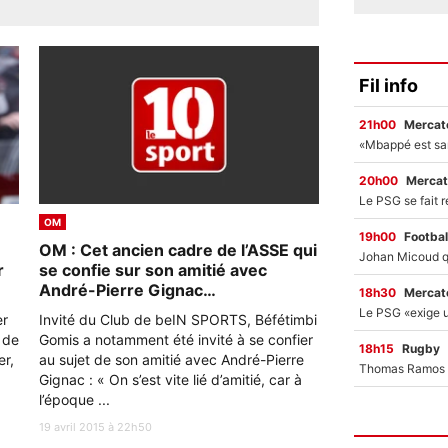
Fil info
21h00
Mercato
20h00
Mercat
OM
19h00
Footbal
OM : Cet ancien cadre de l’ASSE qui
r
se confie sur son amitié avec
André-Pierre Gignac…
18h30
Mercato
er
Invité du Club de beIN SPORTS, Béfétimbi
i de
Gomis a notamment été invité à se confier
18h15
Rugby
er,
au sujet de son amitié avec André-Pierre
Gignac : « On s’est vite lié d’amitié, car à
l’époque ...
19 avril 2015 à 22h50