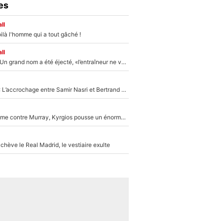
es
ll
ilà l'homme qui a tout gâché !
ll
Mercato - OM : Un grand nom a été éjecté, «l’entraîneur ne voulait pas me conserver»
Kylian Mbappé : L’accrochage entre Samir Nasri et Bertrand Latour sur Canal+
Victime de racisme contre Murray, Kyrgios pousse un énorme coup de gueule !
hève le Real Madrid, le vestiaire exulte