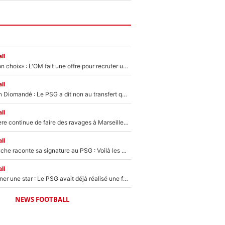
ll
«C’est un très bon choix» : L'OM fait une offre pour recruter un ancien joueur du PSG... et c'est validé dans l'After Foot !
ll
140M€ pour Yan Diomandé : Le PSG a dit non au transfert qui bat tous les records sur le mercato
ll
La crise financière continue de faire des ravages à Marseille : L’OM a placé 12 joueurs sur le marché des transferts… et ça pourrait lui rapporter près de 100M€ !
ll
Maghnes Akliouche raconte sa signature au PSG : Voilà les coulisses de son transfert de rêve à 50M€
ll
250M€ pour signer une star : Le PSG avait déjà réalisé une folie sur le mercato bien avant Neymar !
NEWS FOOTBALL