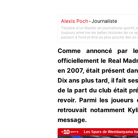
Alexis Poch
-
Journaliste
Titulaire d'un Master en journalisme sportif, 
toujours aimé lire les belles histoires de ce sp
passion à fond et être au plus proche des as d
Comme annoncé par le 
officiellement le Real Mad
en 2007, était présent dan
Dix ans plus tard, il fait 
de la part du club était pr
revoir. Parmi les joueurs 
retrouvait notamment Kyl
message.