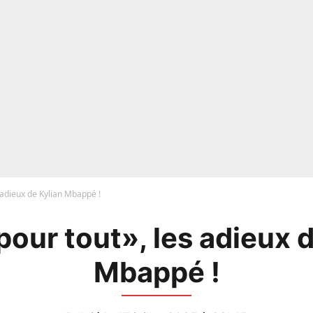
 adieux de Kylian Mbappé !
pour tout», les adieux d
Mbappé !