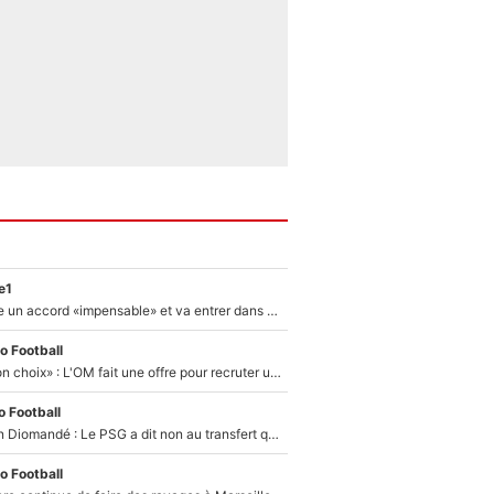
e1
F1 - Alpine signe un accord «impensable» et va entrer dans une nouvelle dimension : Grande nouvelle pour Pierre Gasly !
o Football
«C’est un très bon choix» : L'OM fait une offre pour recruter un ancien joueur du PSG... et c'est validé dans l'After Foot !
 Football
140M€ pour Yan Diomandé : Le PSG a dit non au transfert qui bat tous les records sur le mercato
o Football