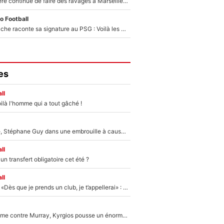
La crise financière continue de faire des ravages à Marseille : L’OM a placé 12 joueurs sur le marché des transferts… et ça pourrait lui rapporter près de 100M€ !
o Football
Maghnes Akliouche raconte sa signature au PSG : Voilà les coulisses de son transfert de rêve à 50M€
es
ll
ilà l'homme qui a tout gâché !
«Détester à vie», Stéphane Guy dans une embrouille à cause du PSG !
ll
n transfert obligatoire cet été ?
ll
Mercato - OM - «Dès que je prends un club, je t’appellerai» : La promesse de Marcelino au moment de claquer la porte
Victime de racisme contre Murray, Kyrgios pousse un énorme coup de gueule !