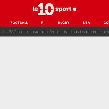
 «impensable» et va entrer dans une nouvelle dimension : Gra
L'OM fait une offre pour recruter un ancien joueur du PSG... et
FOOTBALL
F1
RUGBY
NBA
CO
Le PSG a dit non au transfert qui bat tous les records sur 
e des ravages à Marseille : L’OM a placé 12 joueurs sur le marché des transferts… 
sa signature au PSG : Voilà les coulisses de son transfert 