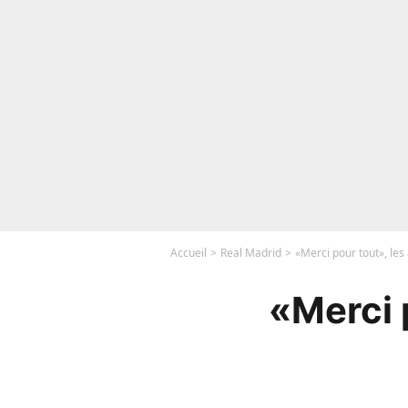
Accueil
Real Madrid
«Merci pour tout», les
«Merci 