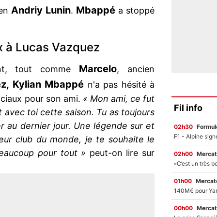
Andriy Lunin
Mbappé
ien
.
a stoppé
x à Lucas Vazquez
Marcelo
ment, tout comme
, ancien
z, Kylian Mbappé
n'a pas hésité à
ociaux pour son ami.
« Mon ami, ce fut
Fil info
ot avec toi cette saison. Tu as toujours
r au dernier jour. Une légende sur et
02h30
Formul
eur club du monde, je te souhaite le
 beaucoup pour tout »
peut-on lire sur
02h00
Mercat
01h00
Mercato
00h00
Mercat