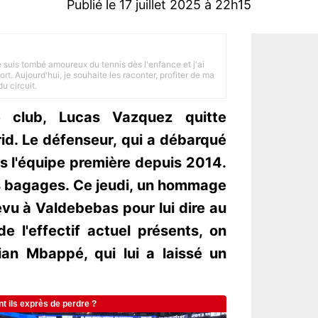
Publié le 17 juillet 2025 à 22h15
je suis tombé amoureux du tennis dès l'enfance et j'ai
ort. Aujourd'hui, je souhaite les raconter, profiter de ma
u circuit.
club, Lucas Vazquez quitte
rid. Le défenseur, qui a débarqué
s l'équipe première depuis 2014.
ses bagages. Ce jeudi, un hommage
évu à Valdebebas pour lui dire au
de l'effectif actuel présents, on
ian Mbappé, qui lui a laissé un