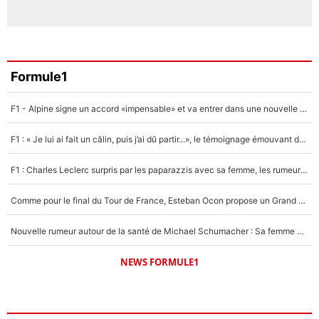
Formule1
F1 - Alpine signe un accord «impensable» et va entrer dans une nouvelle dimension : Grande nouvelle pour Pierre Gasly !
F1 : « Je lui ai fait un câlin, puis j’ai dû partir...», le témoignage émouvant de Max Verstappen sur sa fille
F1 : Charles Leclerc surpris par les paparazzis avec sa femme, les rumeurs étaient vraies !
Comme pour le final du Tour de France, Esteban Ocon propose un Grand Prix de Formule 1 à Paris : «Autour de l’Arc de Triomphe, ce serait génial» !
Nouvelle rumeur autour de la santé de Michael Schumacher : Sa femme Corinna sort du silence
NEWS FORMULE1