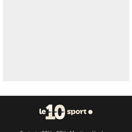
4%
Un autre joueur
5%
1568 personnes ont participé aux votes.