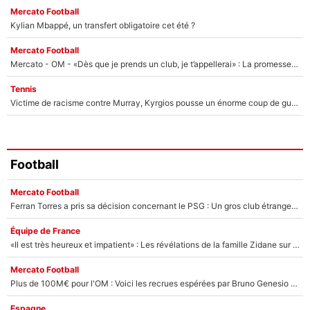
Mercato Football
Kylian Mbappé, un transfert obligatoire cet été ?
Mercato Football
Mercato - OM - «Dès que je prends un club, je t’appellerai» : La promesse de Marcelino au moment de claquer la porte
Tennis
Victime de racisme contre Murray, Kyrgios pousse un énorme coup de gueule !
Football
Mercato Football
Ferran Torres a pris sa décision concernant le PSG : Un gros club étranger prêt à relancer le feuilleton pour la signature du champion du monde 2026 !
Équipe de France
«Il est très heureux et impatient» : Les révélations de la famille Zidane sur sa prise de pouvoir en équipe de France !
Mercato Football
Plus de 100M€ pour l'OM : Voici les recrues espérées par Bruno Genesio et Grégory Lorenzi après l’opération dégraissage
Espagne