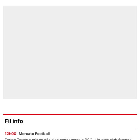
Fil info
12h00
Mercato Football
Ferran Torres a pris sa décision concernant le PSG : Un gros club étranger prêt à relancer le feuilleton pour la signature du champion du monde 2026 !