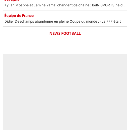
Kylian Mbappé et Lamine Yamal changent de chaîne : beIN SPORTS ne digère pas cette décision historique et prédit un fiasco pour la Liga
Équipe de France
Didier Deschamps abandonné en pleine Coupe du monde : «La FFF était déjà passée à Zinedine Zidane»
NEWS FOOTBALL