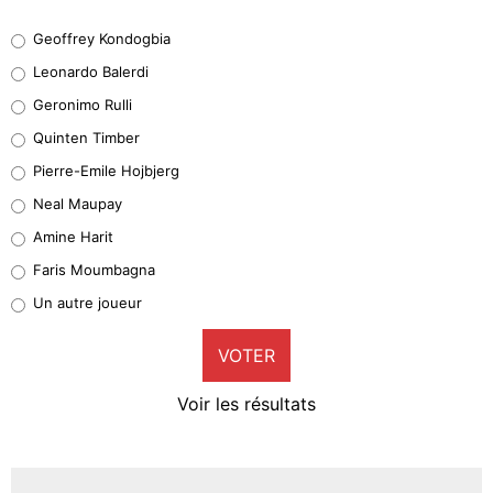
Geoffrey Kondogbia
Geoffrey Kondogbia
38%
Leonardo Balerdi
Leonardo Balerdi
Geronimo Rulli
32%
Quinten Timber
Geronimo Rulli
Pierre-Emile Hojbjerg
5%
Neal Maupay
Quinten Timber
Amine Harit
1%
Faris Moumbagna
Pierre-Emile Hojbjerg
Un autre joueur
9%
VOTER
Neal Maupay
4%
Voir les résultats
Amine Harit
3%
Faris Moumbagna