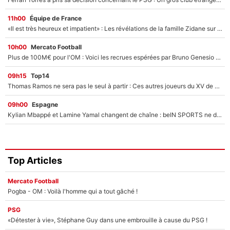
11h00
Équipe de France
«Il est très heureux et impatient» : Les révélations de la famille Zidane sur sa prise de pouvoir en équipe de France !
10h00
Mercato Football
Plus de 100M€ pour l'OM : Voici les recrues espérées par Bruno Genesio et Grégory Lorenzi après l’opération dégraissage
09h15
Top14
Thomas Ramos ne sera pas le seul à partir : Ces autres joueurs du XV de France pourraient aussi quitter le Stade Toulousain, un club de Top 14 est déjà sur les rangs
09h00
Espagne
Kylian Mbappé et Lamine Yamal changent de chaîne : beIN SPORTS ne digère pas cette décision historique et prédit un fiasco pour la Liga
Top Articles
Mercato Football
Pogba - OM : Voilà l'homme qui a tout gâché !
PSG
«Détester à vie», Stéphane Guy dans une embrouille à cause du PSG !