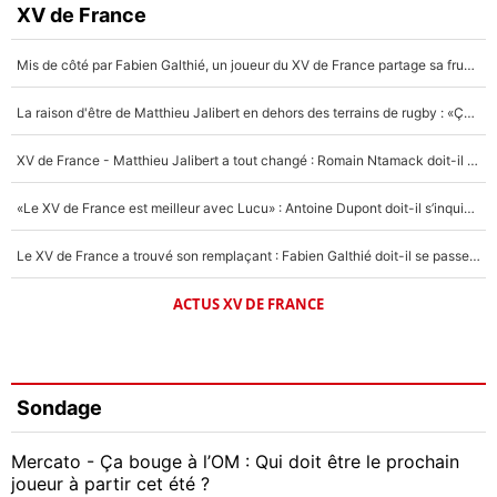
XV de France
Mis de côté par Fabien Galthié, un joueur du XV de France partage sa frustration : «ils ne me l’ont pas dit tout de suite»
La raison d'être de Matthieu Jalibert en dehors des terrains de rugby : «Ça m'atteint autant que si tu touches à un membre de ma famille»
XV de France - Matthieu Jalibert a tout changé : Romain Ntamack doit-il s’inquiéter pour sa place à un an de la Coupe du monde ?
«Le XV de France est meilleur avec Lucu» : Antoine Dupont doit-il s’inquiéter pour sa place ?
Le XV de France a trouvé son remplaçant : Fabien Galthié doit-il se passer d'Antoine Dupont ?
ACTUS XV DE FRANCE
Sondage
Mercato - Ça bouge à l’OM : Qui doit être le prochain
joueur à partir cet été ?