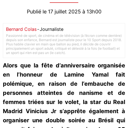
Publié le 17 juillet 2025 à 13h00
Bernard Colas
-
Journaliste
Passionné de sport, de cinéma et de télévision (à l’écran comme derrière)
depuis son enfance, Bernard est journaliste pour le 10 Sport depuis 2018.
Plus habile clavier en main que ballon au pied, il décide de couvrir
principalement un sport adulé, critiqué et détesté à la fois (le football) et
un sport qui n’en est pas un (le catch).
Alors que la fête d’anniversaire organisée
en l’honneur de Lamine Yamal fait
polémique, en raison de l’embauche de
personnes atteintes de nanisme et de
femmes triées sur le volet, la star du Real
Madrid Vinicius Jr s’apprête également à
organiser une double soirée au Brésil qui