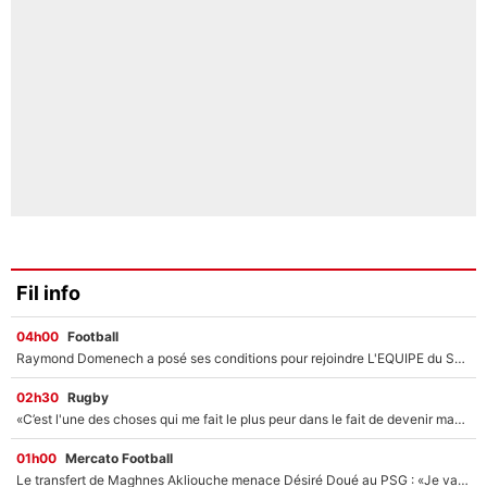
Fil info
04h00
Football
Raymond Domenech a posé ses conditions pour rejoindre L'EQUIPE du Soir : Il refuse de faire l'émission avec un autre chroniqueur !
02h30
Rugby
«C’est l'une des choses qui me fait le plus peur dans le fait de devenir maman» : En couple avec Antoine Dupont, Iris Mittenaere s'inquiète déjà pour ses futurs enfants !
01h00
Mercato Football
Le transfert de Maghnes Akliouche menace Désiré Doué au PSG : «Je valide à 200%»