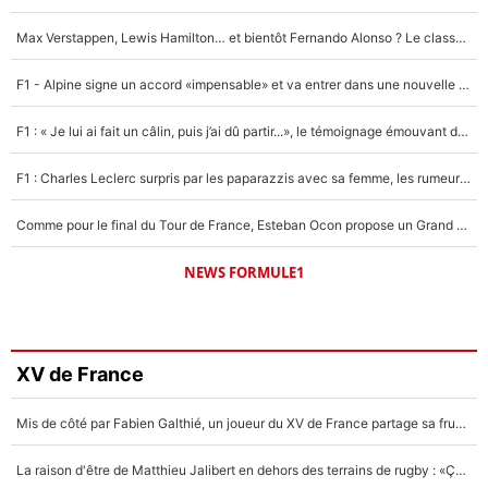
Max Verstappen, Lewis Hamilton… et bientôt Fernando Alonso ? Le classement des pilotes les mieux payés en Formule 1 risque de changer !
F1 - Alpine signe un accord «impensable» et va entrer dans une nouvelle dimension : Grande nouvelle pour Pierre Gasly !
F1 : « Je lui ai fait un câlin, puis j’ai dû partir...», le témoignage émouvant de Max Verstappen sur sa fille
F1 : Charles Leclerc surpris par les paparazzis avec sa femme, les rumeurs étaient vraies !
Comme pour le final du Tour de France, Esteban Ocon propose un Grand Prix de Formule 1 à Paris : «Autour de l’Arc de Triomphe, ce serait génial» !
NEWS FORMULE1
XV de France
Mis de côté par Fabien Galthié, un joueur du XV de France partage sa frustration : «ils ne me l’ont pas dit tout de suite»
La raison d'être de Matthieu Jalibert en dehors des terrains de rugby : «Ça m'atteint autant que si tu touches à un membre de ma famille»