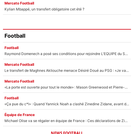
Mercato Football
Kylian Mbappé, un transfert obligatoire cet été ?
Football
Football
Raymond Domenech a posé ses conditions pour rejoindre L'EQUIPE du Soir : Il refuse de faire l'émission avec un autre chroniqueur !
Mercato Football
Le transfert de Maghnes Akliouche menace Désiré Doué au PSG : «Je valide à 200%»
Mercato Football
«La porte est ouverte pour tout le monde» : Mason Greenwood et Pierre-Emerick Aubameyang ont quitté l'OM, Amine Gouiri balance sur la suite du mercato et sur la réaction du vestiaire !
Football
«Ça pue du c*l» : Quand Yannick Noah a clashé Zinedine Zidane, avant de se faire recadrer par le nouveau sélectionneur de l'équipe de France !
Équipe de France
Michael Olise va se régaler en équipe de France : Ces déclarations de Zinedine Zidane qui prouvent qu'il va tout miser sur la star du Bayern Munich !
NEWS FOOTBALL