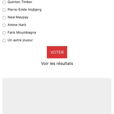
Quinten Timber
Geronimo Rulli
Pierre-Emile Hojbjerg
5%
Neal Maupay
Quinten Timber
Amine Harit
1%
Faris Moumbagna
Pierre-Emile Hojbjerg
Un autre joueur
9%
VOTER
Neal Maupay
4%
Voir les résultats
Amine Harit
3%
Faris Moumbagna
4%
Un autre joueur
5%
1664 personnes ont participé aux votes.