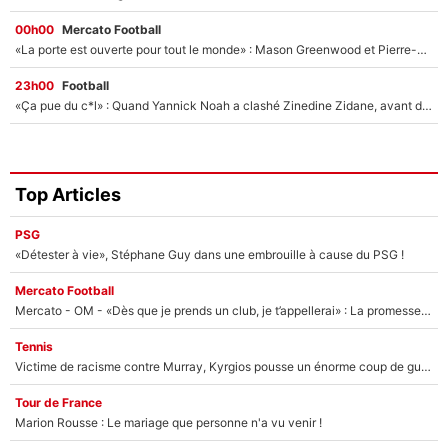
00h00
Mercato Football
«La porte est ouverte pour tout le monde» : Mason Greenwood et Pierre-Emerick Aubameyang ont quitté l'OM, Amine Gouiri balance sur la suite du mercato et sur la réaction du vestiaire !
23h00
Football
«Ça pue du c*l» : Quand Yannick Noah a clashé Zinedine Zidane, avant de se faire recadrer par le nouveau sélectionneur de l'équipe de France !
Top Articles
PSG
«Détester à vie», Stéphane Guy dans une embrouille à cause du PSG !
Mercato Football
Mercato - OM - «Dès que je prends un club, je t’appellerai» : La promesse de Marcelino au moment de claquer la porte
Tennis
Victime de racisme contre Murray, Kyrgios pousse un énorme coup de gueule !
Tour de France
Marion Rousse : Le mariage que personne n'a vu venir !