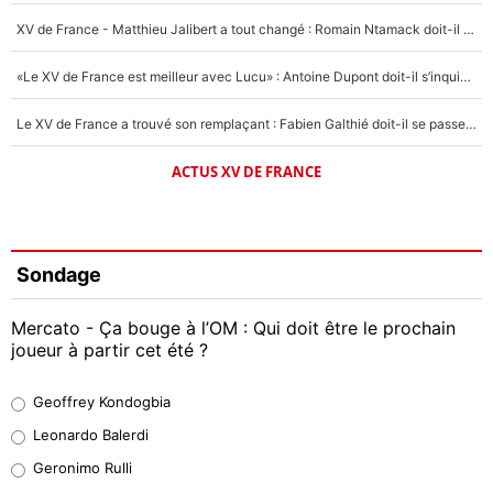
XV de France - Matthieu Jalibert a tout changé : Romain Ntamack doit-il s’inquiéter pour sa place à un an de la Coupe du monde ?
«Le XV de France est meilleur avec Lucu» : Antoine Dupont doit-il s’inquiéter pour sa place ?
Le XV de France a trouvé son remplaçant : Fabien Galthié doit-il se passer d'Antoine Dupont ?
ACTUS XV DE FRANCE
Sondage
Mercato - Ça bouge à l’OM : Qui doit être le prochain
joueur à partir cet été ?
Geoffrey Kondogbia
Geoffrey Kondogbia
38%
Leonardo Balerdi
Leonardo Balerdi
Geronimo Rulli
32%