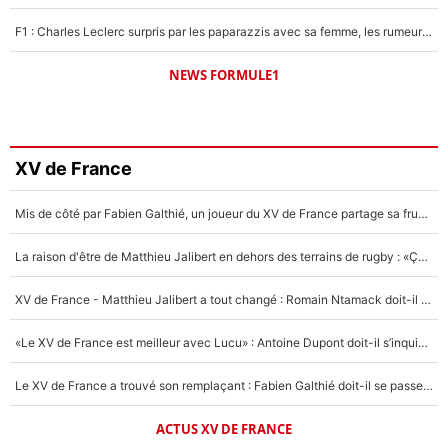
F1 : Charles Leclerc surpris par les paparazzis avec sa femme, les rumeurs étaient vraies !
NEWS FORMULE1
XV de France
Mis de côté par Fabien Galthié, un joueur du XV de France partage sa frustration : «ils ne me l’ont pas dit tout de suite»
La raison d'être de Matthieu Jalibert en dehors des terrains de rugby : «Ça m'atteint autant que si tu touches à un membre de ma famille»
XV de France - Matthieu Jalibert a tout changé : Romain Ntamack doit-il s’inquiéter pour sa place à un an de la Coupe du monde ?
«Le XV de France est meilleur avec Lucu» : Antoine Dupont doit-il s’inquiéter pour sa place ?
Le XV de France a trouvé son remplaçant : Fabien Galthié doit-il se passer d'Antoine Dupont ?
ACTUS XV DE FRANCE