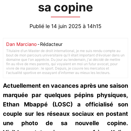
sa copine
Publié le 14 juin 2025 à 14h15
Dan Marciano
-
Rédacteur
Titulaire d'un Master de droit international, je me suis rendu compte au
bout de mon parcours universitaire qu'il était important d'évoluer dans un
domaine que l'on apprécie. Du jour au lendemain, j'ai décidé de mettre
fin au rêve de mes parents, qui voyaient en moi un futur avocat, pour
vivre de ma passion : le sport. Depuis, je couvre les mercatos et
l'actualité sportive en essayant d'informer au mieux les lecteurs.
Actuellement en vacances après une saison
marquée par quelques pépins physiques,
Ethan Mbappé (LOSC) a officialisé son
couple sur les réseaux sociaux en postant
une photo de sa nouvelle copine.