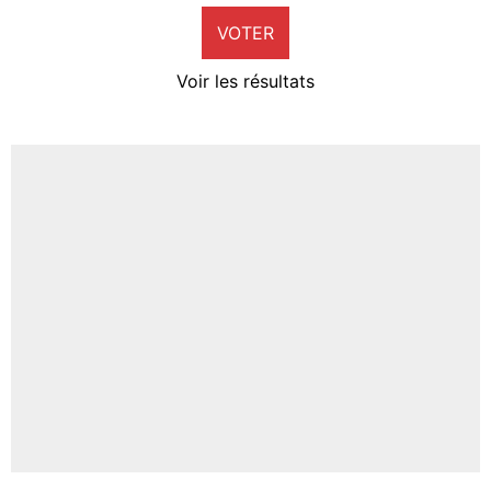
VOTER
Neal Maupay
4%
Voir les résultats
Amine Harit
3%
Faris Moumbagna
4%
Un autre joueur
5%
1703 personnes ont participé aux votes.