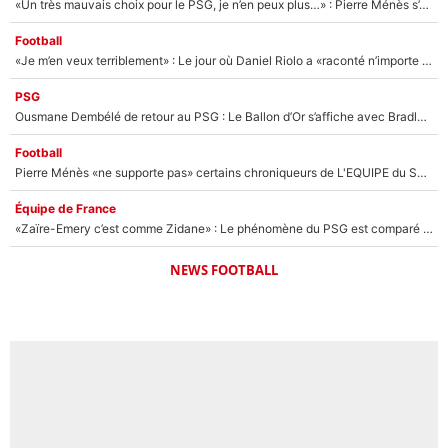
«Un très mauvais choix pour le PSG, je n’en peux plus…» : Pierre Ménès s’est complètement trompé avec Luis Enrique et ces déclarations le prouvent !
Football
«Je m’en veux terriblement» : Le jour où Daniel Riolo a «raconté n’importe quoi» dans l'After Foot !
PSG
Ousmane Dembélé de retour au PSG : Le Ballon d’Or s’affiche avec Bradley Barcola en plein cœur du feuilleton sur son départ !
Football
Pierre Ménès «ne supporte pas» certains chroniqueurs de L'EQUIPE du Soir : Ils vont tous partir !
Équipe de France
«Zaïre-Emery c’est comme Zidane» : Le phénomène du PSG est comparé à son nouveau sélectionneur... et ils vont se retrouver en Bleus !
NEWS FOOTBALL