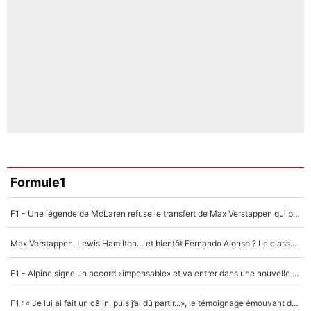
Formule1
F1 - Une légende de McLaren refuse le transfert de Max Verstappen qui pourrait «faire des vagues» et plomber l'ambiance dans l'équipe
Max Verstappen, Lewis Hamilton… et bientôt Fernando Alonso ? Le classement des pilotes les mieux payés en Formule 1 risque de changer !
F1 - Alpine signe un accord «impensable» et va entrer dans une nouvelle dimension : Grande nouvelle pour Pierre Gasly !
F1 : « Je lui ai fait un câlin, puis j’ai dû partir...», le témoignage émouvant de Max Verstappen sur sa fille