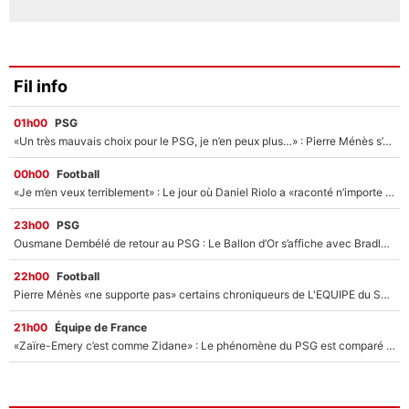
Fil info
01h00
PSG
«Un très mauvais choix pour le PSG, je n’en peux plus…» : Pierre Ménès s’est complètement trompé avec Luis Enrique et ces déclarations le prouvent !
00h00
Football
«Je m’en veux terriblement» : Le jour où Daniel Riolo a «raconté n’importe quoi» dans l'After Foot !
23h00
PSG
Ousmane Dembélé de retour au PSG : Le Ballon d’Or s’affiche avec Bradley Barcola en plein cœur du feuilleton sur son départ !
22h00
Football
Pierre Ménès «ne supporte pas» certains chroniqueurs de L'EQUIPE du Soir : Ils vont tous partir !
21h00
Équipe de France
«Zaïre-Emery c’est comme Zidane» : Le phénomène du PSG est comparé à son nouveau sélectionneur... et ils vont se retrouver en Bleus !