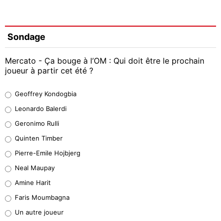
Sondage
Mercato - Ça bouge à l’OM : Qui doit être le prochain
joueur à partir cet été ?
Geoffrey Kondogbia
Geoffrey Kondogbia
38%
Leonardo Balerdi
Leonardo Balerdi
Geronimo Rulli
32%
Quinten Timber
Geronimo Rulli
Pierre-Emile Hojbjerg
5%
Neal Maupay
Quinten Timber
Amine Harit
1%
Faris Moumbagna
Pierre-Emile Hojbjerg
Un autre joueur
9%