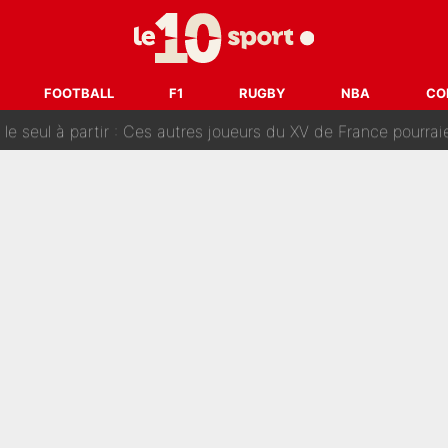
tient» : Les révélations de la famille Zidane sur sa prise de p
oici les recrues espérées par Bruno Genesio et Grégory Loren
FOOTBALL
F1
RUGBY
NBA
CO
tir : Ces autres joueurs du XV de France pourraient aussi quitter le Stade Toulous
changent de chaîne : beIN SPORTS ne digère pas cette décision histor
é en pleine Coupe du monde : «La FFF était déjà passée à