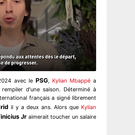
PSG
 2024 avec le
,
Kylian Mbappé
a
r rempiler d'une saison. Déterminé à
nternational français a signé librement
drid
il y a deux ans. Alors que
Kylian
inicius Jr
aimerait toucher un salaire