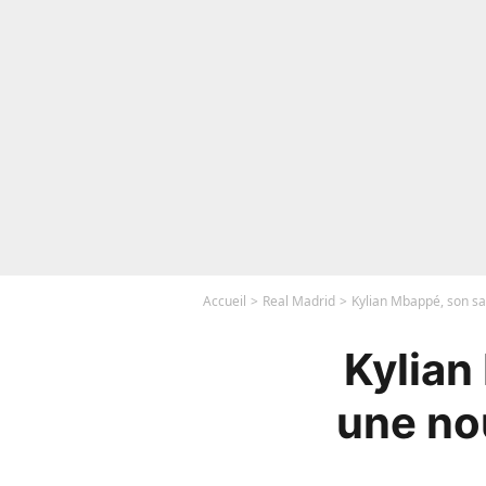
Accueil
Real Madrid
Kylian Mbappé, son sa
Kylian
une nou