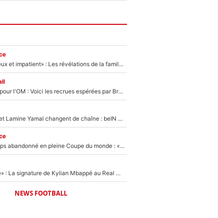
ce
«Il est très heureux et impatient» : Les révélations de la famille Zidane sur sa prise de pouvoir en équipe de France !
ll
Plus de 100M€ pour l'OM : Voici les recrues espérées par Bruno Genesio et Grégory Lorenzi après l’opération dégraissage
Kylian Mbappé et Lamine Yamal changent de chaîne : beIN SPORTS ne digère pas cette décision historique et prédit un fiasco pour la Liga
ce
Didier Deschamps abandonné en pleine Coupe du monde : «La FFF était déjà passée à Zinedine Zidane»
«C'est une fierté» : La signature de Kylian Mbappé au Real Madrid continue de régaler l'Espagne
NEWS FOOTBALL