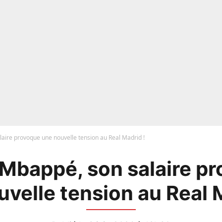
laire provoque une nouvelle tension au Real Madrid !
 Mbappé, son salaire p
velle tension au Real 