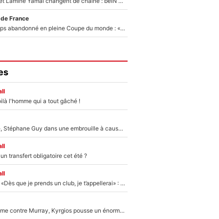
Kylian Mbappé et Lamine Yamal changent de chaîne : beIN SPORTS ne digère pas cette décision historique et prédit un fiasco pour la Liga
 de France
Didier Deschamps abandonné en pleine Coupe du monde : «La FFF était déjà passée à Zinedine Zidane»
es
ll
ilà l'homme qui a tout gâché !
«Détester à vie», Stéphane Guy dans une embrouille à cause du PSG !
ll
n transfert obligatoire cet été ?
ll
Mercato - OM - «Dès que je prends un club, je t’appellerai» : La promesse de Marcelino au moment de claquer la porte
Victime de racisme contre Murray, Kyrgios pousse un énorme coup de gueule !