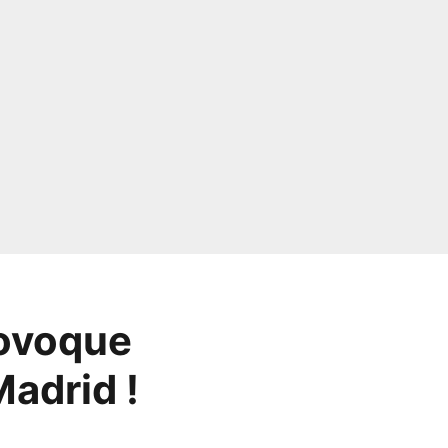
rovoque
Madrid !