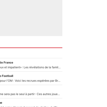
de France
«Il est très heureux et impatient» : Les révélations de la famille Zidane sur sa prise de pouvoir en équipe de France !
 Football
Plus de 100M€ pour l'OM : Voici les recrues espérées par Bruno Genesio et Grégory Lorenzi après l’opération dégraissage
Thomas Ramos ne sera pas le seul à partir : Ces autres joueurs du XV de France pourraient aussi quitter le Stade Toulousain, un club de Top 14 est déjà sur les rangs
ne