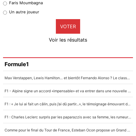
Faris Moumbagna
Pierre-Emile Hojbjerg
Un autre joueur
9%
VOTER
Neal Maupay
4%
Voir les résultats
Amine Harit
3%
Faris Moumbagna
Formule1
4%
Max Verstappen, Lewis Hamilton… et bientôt Fernando Alonso ? Le classement des pilotes les mieux payés en Formule 1 risque de changer !
Un autre joueur
5%
F1 - Alpine signe un accord «impensable» et va entrer dans une nouvelle dimension : Grande nouvelle pour Pierre Gasly !
1631 personnes ont participé aux votes.
F1 : « Je lui ai fait un câlin, puis j’ai dû partir...», le témoignage émouvant de Max Verstappen sur sa fille
F1 : Charles Leclerc surpris par les paparazzis avec sa femme, les rumeurs étaient vraies !
Comme pour le final du Tour de France, Esteban Ocon propose un Grand Prix de Formule 1 à Paris : «Autour de l’Arc de Triomphe, ce serait génial» !