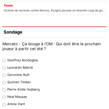
Tennis
Victime de racisme contre Murray, Kyrgios pousse un énorme coup de gueule !
Sondage
Mercato - Ça bouge à l’OM : Qui doit être le prochain
joueur à partir cet été ?
Geoffrey Kondogbia
Geoffrey Kondogbia
38%
Leonardo Balerdi
Leonardo Balerdi
Geronimo Rulli
32%
Quinten Timber
Geronimo Rulli
Pierre-Emile Hojbjerg
5%
Neal Maupay
Quinten Timber
Amine Harit
1%