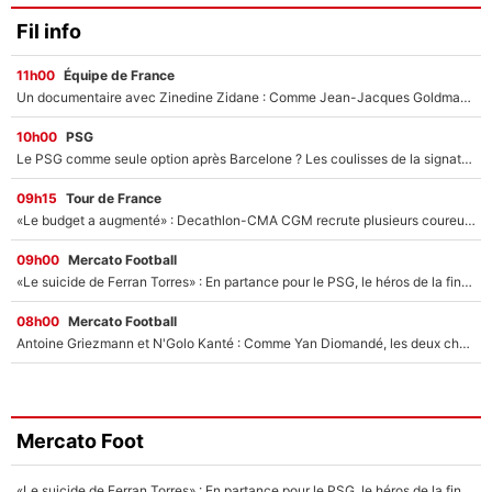
Fil info
11h00
Équipe de France
Un documentaire avec Zinedine Zidane : Comme Jean-Jacques Goldman et Mylène Farmer, le nouveau sélectionneur de l'équipe de France a recalé une journaliste très connue
10h00
PSG
Le PSG comme seule option après Barcelone ? Les coulisses de la signature historique de Lionel Messi sont révélées au grand jour !
09h15
Tour de France
«Le budget a augmenté» : Decathlon-CMA CGM recrute plusieurs coureurs pour offrir à Paul Seixas une équipe pour gagner le Tour de France 2027
09h00
Mercato Football
«Le suicide de Ferran Torres» : En partance pour le PSG, le héros de la finale de la Coupe du monde s'attire les foudres de la presse espagnole !
08h00
Mercato Football
Antoine Griezmann et N'Golo Kanté : Comme Yan Diomandé, les deux champions du monde ont refusé de signer au PSG !
Mercato Foot
«Le suicide de Ferran Torres» : En partance pour le PSG, le héros de la finale de la Coupe du monde s'attire les foudres de la presse espagnole !