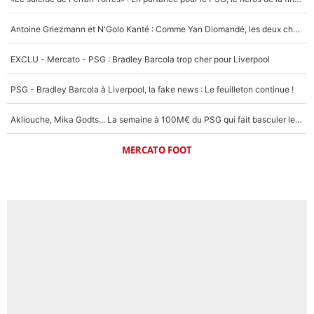
Antoine Griezmann et N'Golo Kanté : Comme Yan Diomandé, les deux champions du monde ont refusé de signer au PSG !
EXCLU - Mercato - PSG : Bradley Barcola trop cher pour Liverpool
PSG - Bradley Barcola à Liverpool, la fake news : Le feuilleton continue !
Akliouche, Mika Godts... La semaine à 100M€ du PSG qui fait basculer le mercato du PSG !
MERCATO FOOT