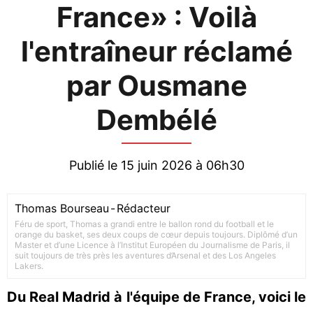
France» : Voilà
l'entraîneur réclamé
par Ousmane
Dembélé
Publié le 15 juin 2026 à 06h30
Thomas Bourseau
-
Rédacteur
Féru de sport, Thomas a grandi entre le ballon rond du football et le
orange du basket, ses deux coups de cœur depuis toujours. Diplômé d’un
Master et d’une Licence à l’Institut Européen du Journalisme de Paris, il
suit toujours de très près les aventures d’Arsenal et des Los Angeles
Lakers.
Du Real Madrid à l'équipe de France, voici le