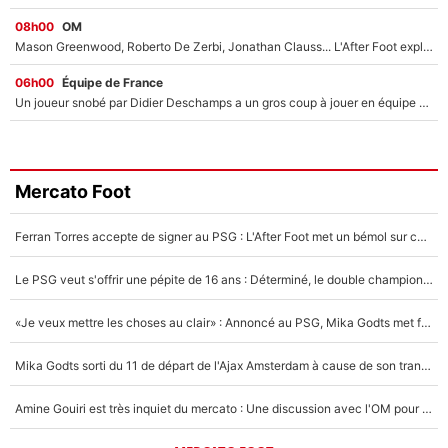
08h00
OM
Mason Greenwood, Roberto De Zerbi, Jonathan Clauss... L'After Foot explique pourquoi Medhi Benatia a craqué à l'OM !
06h00
Équipe de France
Un joueur snobé par Didier Deschamps a un gros coup à jouer en équipe de France : Zinedine Zidane a trouvé son numéro 9 ?
Mercato Foot
Ferran Torres accepte de signer au PSG : L'After Foot met un bémol sur ce transfert, le champion du monde va couter trop cher ?
Le PSG veut s'offrir une pépite de 16 ans : Déterminé, le double champion d'Europe en titre est prêt à lâcher 40M€ pour celui que l'on compare déjà à Vinicius Jr !
«Je veux mettre les choses au clair» : Annoncé au PSG, Mika Godts met fin au suspense et éteint la polémique sur son transfert !
Mika Godts sorti du 11 de départ de l'Ajax Amsterdam à cause de son transfert imminent vers le PSG ? Son agent répond cash !
Amine Gouiri est très inquiet du mercato : Une discussion avec l'OM pour acter son transfert !