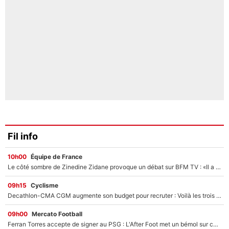
Fil info
10h00
Équipe de France
Le côté sombre de Zinedine Zidane provoque un débat sur BFM TV : «Il a pris 14 cartons rouges»
09h15
Cyclisme
Decathlon-CMA CGM augmente son budget pour recruter : Voilà les trois premiers coureurs qui font rejoindre Paul Seixas en 2027 !
09h00
Mercato Football
Ferran Torres accepte de signer au PSG : L'After Foot met un bémol sur ce transfert, le champion du monde va couter trop cher ?