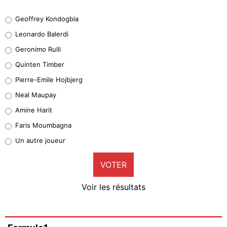
Geoffrey Kondogbia
Geoffrey Kondogbia
38%
Leonardo Balerdi
Leonardo Balerdi
Geronimo Rulli
32%
Quinten Timber
Geronimo Rulli
Pierre-Emile Hojbjerg
5%
Neal Maupay
Quinten Timber
Amine Harit
1%
Faris Moumbagna
Pierre-Emile Hojbjerg
Un autre joueur
9%
VOTER
Neal Maupay
4%
Voir les résultats
Amine Harit
3%
Faris Moumbagna