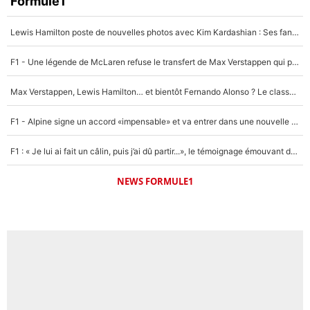
Formule1
4%
Lewis Hamilton poste de nouvelles photos avec Kim Kardashian : Ses fans le voient déjà redevenir champion du monde de F1 grâce à elle !
Un autre joueur
5%
F1 - Une légende de McLaren refuse le transfert de Max Verstappen qui pourrait «faire des vagues» et plomber l'ambiance dans l'équipe
1720 personnes ont participé aux votes.
Max Verstappen, Lewis Hamilton… et bientôt Fernando Alonso ? Le classement des pilotes les mieux payés en Formule 1 risque de changer !
F1 - Alpine signe un accord «impensable» et va entrer dans une nouvelle dimension : Grande nouvelle pour Pierre Gasly !
F1 : « Je lui ai fait un câlin, puis j’ai dû partir...», le témoignage émouvant de Max Verstappen sur sa fille
NEWS FORMULE1