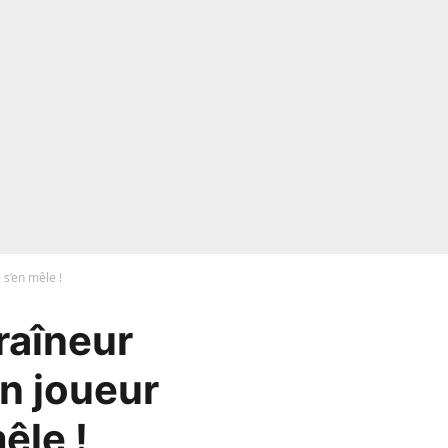
 s’en mêle !
raîneur
en joueur
êle !