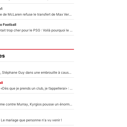
e1
F1 - Une légende de McLaren refuse le transfert de Max Verstappen qui pourrait «faire des vagues» et plomber l'ambiance dans l'équipe
o Football
Yan Diomandé était trop cher pour le PSG : Voilà pourquoi le Real Madrid a accepté de payer la somme record de 140M€ pour boucler son transfert !
es
«Détester à vie», Stéphane Guy dans une embrouille à cause du PSG !
ll
Mercato - OM - «Dès que je prends un club, je t’appellerai» : La promesse de Marcelino au moment de claquer la porte
Victime de racisme contre Murray, Kyrgios pousse un énorme coup de gueule !
 Le mariage que personne n'a vu venir !