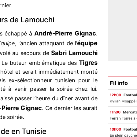
rnier.
urs de Lamouchi
André-Pierre Gignac
pas échappé à
.
équipe
Equipe
, l’ancien attaquant de l’
Sabri Lamouchi
 volé au secours de
Tigres
e. Le buteur emblématique des
 l’hôtel et serait immédiatement monté
s ex-sélectionneur tunisien pour le
Fil info
nvité à venir passer la soirée chez lui.
12h00
Footbal
aissé passer l’heure du dîner avant de
-Pierre Gignac
. Ce dernier les aurait
11h00
Mercato
de soirée.
10h00
Footbal
de en Tunisie