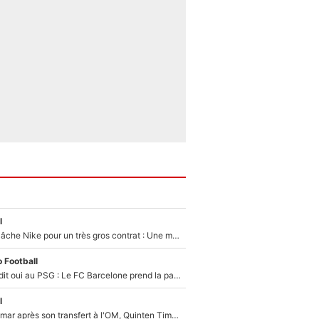
l
Kylian Mbappé lâche Nike pour un très gros contrat : Une marque «inattendue» va frapper très fort
 Football
Ferran Torres a dit oui au PSG : Le FC Barcelone prend la parole alors qu'un transfert de l'attaquant espagnol prend forme
l
En plein cauchemar après son transfert à l'OM, Quinten Timber raconte ses doutes après sa signature à Marseille