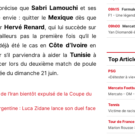
Sabri Lamouchi
 précise que
et ses
09h15
Formul
Mexique
 envie : quitter le
dès que
Hervé Renard
09h00
Mercat
er
, qui lui succède sur
illeurs pas la première fois qu’il le
Côte d’Ivoire
 déjà été le cas en
en
Tunisie
 s’il parviendra à aider la
à
Top Articl
cer lors du deuxième match de poule
PSG
ée du dimanche 21 juin.
Mercato Footba
de l’Iran bientôt expulsé de la Coupe du
Tennis
gentine : Luca Zidane lance son duel face
Tour de France
Marion Rousse :