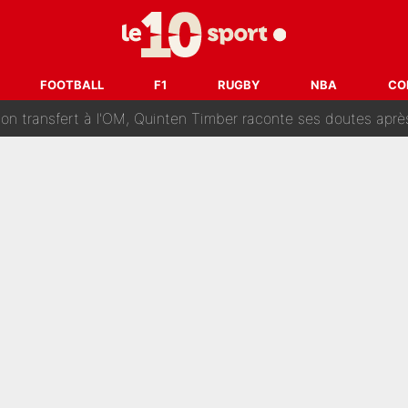
ur un très gros contrat : Une marque «inattendue» va frapper
SG : Le FC Barcelone prend la parole alors qu'un transfert de
FOOTBALL
F1
RUGBY
NBA
CO
n transfert à l'OM, Quinten Timber raconte ses doutes après
fuse le transfert de Max Verstappen qui pourrait «faire des vagues»
r le PSG : Voilà pourquoi le Real Madrid a accepté de payer la somme reco