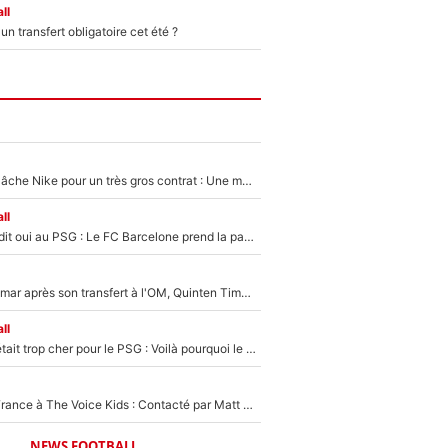
ll
n transfert obligatoire cet été ?
Kylian Mbappé lâche Nike pour un très gros contrat : Une marque «inattendue» va frapper très fort
ll
Ferran Torres a dit oui au PSG : Le FC Barcelone prend la parole alors qu'un transfert de l'attaquant espagnol prend forme
En plein cauchemar après son transfert à l'OM, Quinten Timber raconte ses doutes après sa signature à Marseille
ll
Yan Diomandé était trop cher pour le PSG : Voilà pourquoi le Real Madrid a accepté de payer la somme record de 140M€ pour boucler son transfert !
De l'équipe de France à The Voice Kids : Contacté par Matt Pokora, Kylian Mbappé a accepté de jouer un rôle inédit sur TF1 !
NEWS FOOTBALL