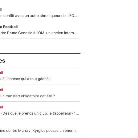
l
Johan Micoud en conflit avec un autre chroniqueur de L’EQUIPE du Soir : «Pendant un moment, je ne les ai pas remis ensemble dans l'émission»
o Football
Proche de rejoindre Bruno Genesio à l'OM, un ancien international français va finalement débarquer... sur RMC !
es
ll
ilà l'homme qui a tout gâché !
ll
n transfert obligatoire cet été ?
ll
Mercato - OM - «Dès que je prends un club, je t’appellerai» : La promesse de Marcelino au moment de claquer la porte
Victime de racisme contre Murray, Kyrgios pousse un énorme coup de gueule !