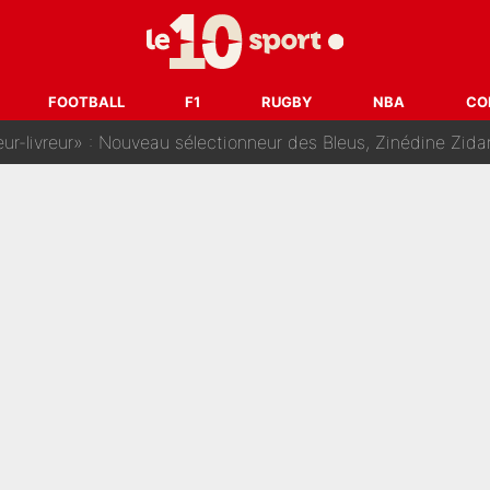
dej Pogacar : Le transfert qui effraie le peloton, «c’est la 
nq signatures en pleine crise financière : L’IA propose sept noms à l’OM po
FOOTBALL
F1
RUGBY
NBA
CO
reur» : Nouveau sélectionneur des Bleus, Zinédine Zidane s’était imaginé un av
 autre chroniqueur de L’EQUIPE du Soir : «Pendant un moment, je ne les 
enesio à l'OM, un ancien international français va finalemen