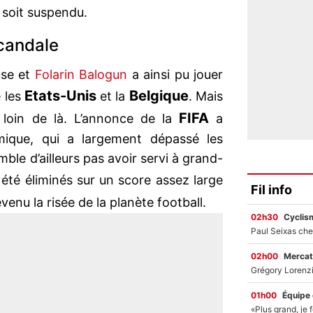
n soit suspendu.
scandale
use et
Folarin Balogun
a ainsi pu jouer
Etats-Unis
Belgique
 les
et la
. Mais
FIFA
 loin de là. L’annonce de la
a
ique, qui a largement dépassé les
mble d’ailleurs pas avoir servi à grand-
 été éliminés sur un score assez large
Fil info
venu la risée de la planète football.
02h30
Cyclis
02h00
Mercat
01h00
Équipe