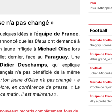
PSG
PSG : Mbappé ac
ise n’a pas changé »
Football
équipe de France
elques idées à l’
.
Mercato Footba
t annoncé que les
Bleus
ont demandé à
Michael Olise
n jaune infligée à
lors
Équipe de Fran
Paraguay
llet dernier, face au
. Une
Didier Deschamps
, qui explique
Football
français n’a pas bénéficié de la même
rton jaune d’Olise n’a pas changé » a
Mercato Footba
colore, en conférence de presse. « La
 ce matin. Il est maintenu
».
Équipe de Fran
nouveaux records complètement fous de