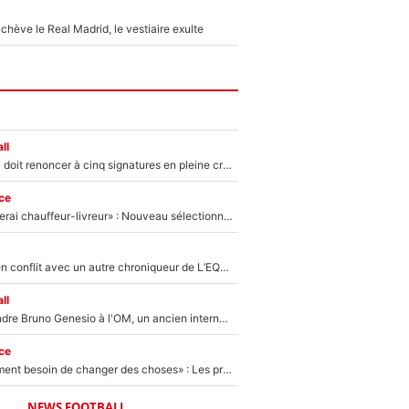
hève le Real Madrid, le vestiaire exulte
ll
Grégory Lorenzi doit renoncer à cinq signatures en pleine crise financière : L’IA propose sept noms à l’OM pour un mercato réussi... à seulement 5M€ !
ce
«Plus grand, je ferai chauffeur-livreur» : Nouveau sélectionneur des Bleus, Zinédine Zidane s’était imaginé un avenir très différent lorsqu'il était enfant
Johan Micoud en conflit avec un autre chroniqueur de L’EQUIPE du Soir : «Pendant un moment, je ne les ai pas remis ensemble dans l'émission»
ll
Proche de rejoindre Bruno Genesio à l'OM, un ancien international français va finalement débarquer... sur RMC !
ce
«Il y a probablement besoin de changer des choses» : Les premiers changements de Zinedine Zidane en équipe de France sont révélés ?
NEWS FOOTBALL