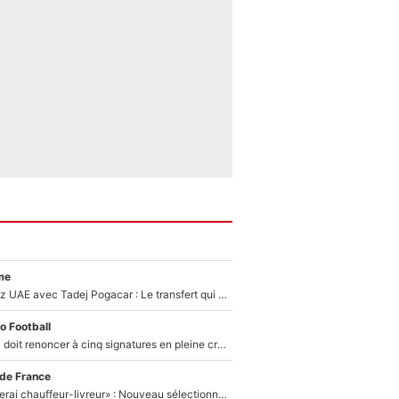
me
Paul Seixas chez UAE avec Tadej Pogacar : Le transfert qui effraie le peloton, «c’est la pire des choses qui puisse arriver»
o Football
Grégory Lorenzi doit renoncer à cinq signatures en pleine crise financière : L’IA propose sept noms à l’OM pour un mercato réussi... à seulement 5M€ !
 de France
«Plus grand, je ferai chauffeur-livreur» : Nouveau sélectionneur des Bleus, Zinédine Zidane s’était imaginé un avenir très différent lorsqu'il était enfant