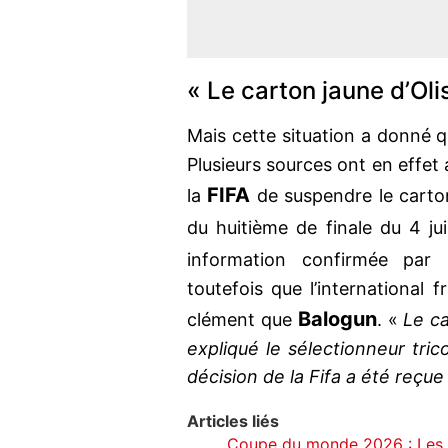
« Le carton jaune d’Ol
Mais cette situation a donné qu
Plusieurs sources ont en effe
FIFA
la
de suspendre le carto
du huitième de finale du 4 jui
information confirmée par
toutefois que l’international 
Balogun
clément que
. «
Le ca
expliqué le sélectionneur tri
décision de la Fifa a été reçue
Articles liés
Coupe du monde 2026 : Les 