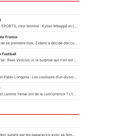
l
La Liga sur beIN SPORTS, c’est terminé : Kylian Mbappé et Lamine Yamal changent de chaîne, «le moment était venu d'ouvrir un nouveau chapitre»
 de France
Avant l’annonce de sa première liste, Zidane a décidé d’accueillir une nouvelle tête en équipe de France
 Football
Mercato - Analyse : Real-Vinicius Jr, la surprise qui n'en est pas une...
Frank McCourt et Pablo Longoria : Les coulisses d’un divorce coûteux qui ruine l’OM à petit feu…
l
Kylian Mbappé et Lamine Yamal ont de la concurrence ? L’IA annonce les 5 joueurs qui vont dominer le football dans les années à venir !
F1 : Charles Leclerc surpris par les paparazzis avec sa femme, les rumeurs étaient vraies !