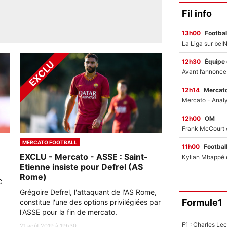
Fil info
13h00
Footbal
12h30
Équipe
12h14
Mercato
12h00
OM
MERCATO FOOTBALL
11h00
Footbal
EXCLU - Mercato - ASSE : Saint-
Etienne insiste pour Defrel (AS
Rome)
C
Grégoire Defrel, l'attaquant de l'AS Rome,
Formule1
constitue l'une des options privilégiées par
l'ASSE pour la fin de mercato.
21 août 2019 à 19h30