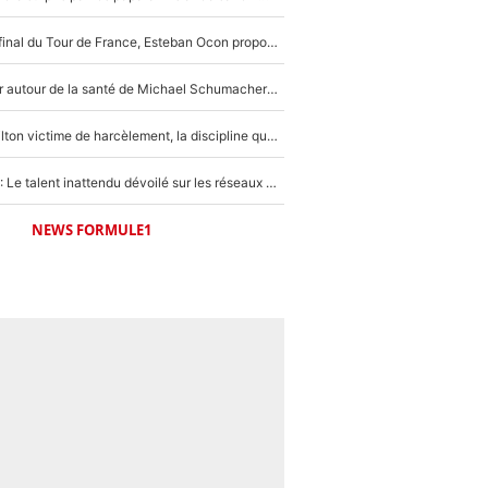
Comme pour le final du Tour de France, Esteban Ocon propose un Grand Prix de Formule 1 à Paris : «Autour de l’Arc de Triomphe, ce serait génial» !
Nouvelle rumeur autour de la santé de Michael Schumacher : Sa femme Corinna sort du silence
F1 - Lewis Hamilton victime de harcèlement, la discipline qui lui a évité le pire : «J'aurais probablement mal tourné»
Lewis Hamilton : Le talent inattendu dévoilé sur les réseaux sociaux qui a impressionné Kim Kardashian pendant leurs vacances en amoureux !
NEWS FORMULE1