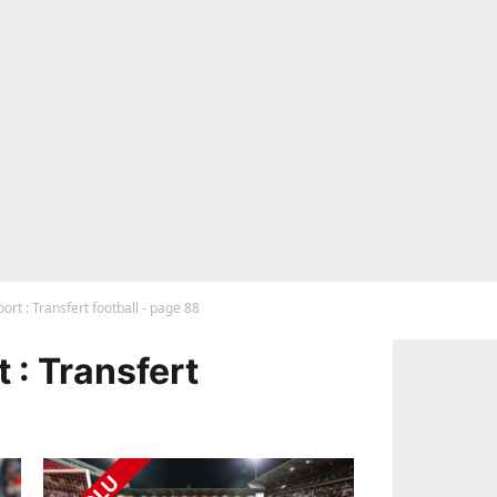
ort : Transfert football - page 88
 : Transfert